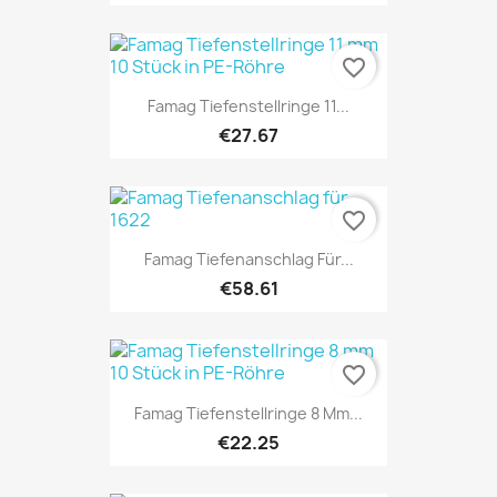
favorite_border
Famag Tiefenstellringe 11...
€27.67
favorite_border
Famag Tiefenanschlag Für...
€58.61
favorite_border
Famag Tiefenstellringe 8 Mm...
€22.25