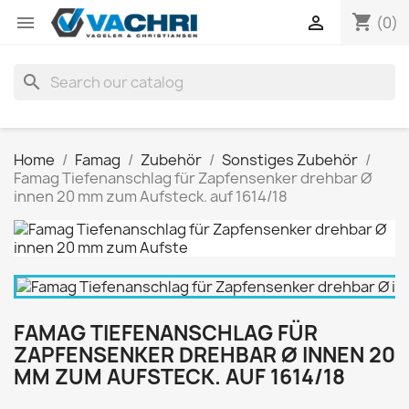
shopping_cart


(0)
search
Home
Famag
Zubehör
Sonstiges Zubehör
Famag Tiefenanschlag für Zapfensenker drehbar Ø
innen 20 mm zum Aufsteck. auf 1614/18
FAMAG TIEFENANSCHLAG FÜR
ZAPFENSENKER DREHBAR Ø INNEN 20
MM ZUM AUFSTECK. AUF 1614/18