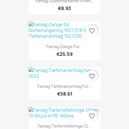
Famag Dübelmarkierer 8 Mm...
€8.93
favorite_border
Famag Zange Für...
€25.59
favorite_border
Famag Tiefenanschlag Für...
€58.61
favorite_border
Famag Tiefenstellringe 12...