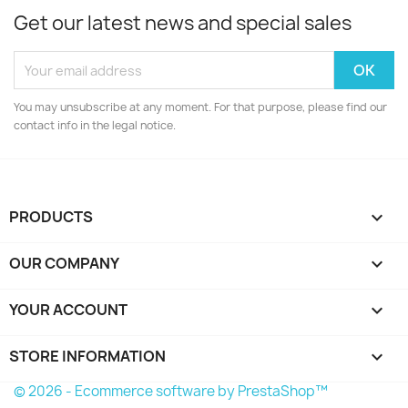
Get our latest news and special sales
You may unsubscribe at any moment. For that purpose, please find our
contact info in the legal notice.
PRODUCTS

OUR COMPANY

YOUR ACCOUNT

STORE INFORMATION
keyboard_arrow_down
© 2026 - Ecommerce software by PrestaShop™