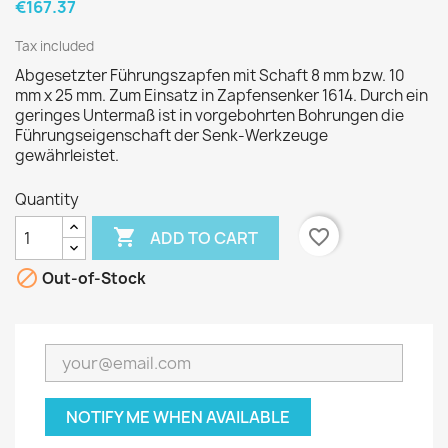
€167.37
Tax included
Abgesetzter Führungszapfen mit Schaft 8 mm bzw. 10
mm x 25 mm. Zum Einsatz in Zapfensenker 1614. Durch ein
geringes Untermaß ist in vorgebohrten Bohrungen die
Führungseigenschaft der Senk-Werkzeuge
gewährleistet.
Quantity

favorite_border
ADD TO CART

Out-of-Stock
NOTIFY ME WHEN AVAILABLE