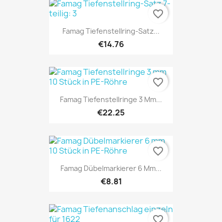
favorite_border
Famag Tiefenstellring-Satz...
€14.76
favorite_border
Famag Tiefenstellringe 3 Mm...
€22.25
favorite_border
Famag Dübelmarkierer 6 Mm...
€8.81
favorite_border