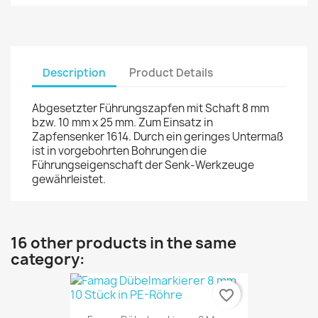
Description
Product Details
Abgesetzter Führungszapfen mit Schaft 8 mm
bzw. 10 mm x 25 mm. Zum Einsatz in
Zapfensenker 1614. Durch ein geringes Untermaß
ist in vorgebohrten Bohrungen die
Führungseigenschaft der Senk-Werkzeuge
gewährleistet.
16 other products in the same
category:
favorite_border