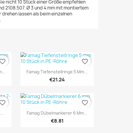
Sie nicht 10 Stück einer Größe empfehlen
nd 2108.507. Ø 3 und 4 mm mit montiertem
r drehen lassen als beim einzelnen
.
vorite_border
favorite_border
Quick view

...
Famag Tiefenstellringe 5 Mm...
€21.24
vorite_border
favorite_border
Quick view

..
Famag Dübelmarkierer 6 Mm...
€8.81