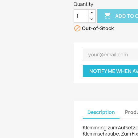
Quantity

ADD TO 

Out-of-Stock
NOTIFY ME WHEN A
Description
Produ
Klemmring zum Aufsetzen 
Klemmschraube. Zum Fixi