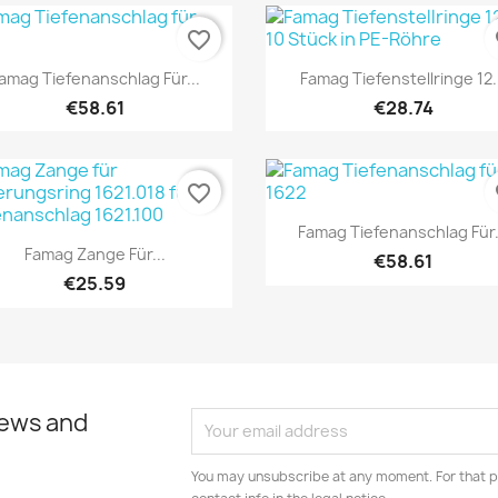
favorite_border
fa
Quick view
Quick view


amag Tiefenanschlag Für...
Famag Tiefenstellringe 12.
€58.61
€28.74
favorite_border
fa
Quick view

Famag Tiefenanschlag Für.
Quick view

Famag Zange Für...
€58.61
€25.59
news and
You may unsubscribe at any moment. For that p