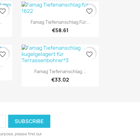
vorite_border
favorite_border
Quick view

..
Famag Tiefenanschlag Für...
€58.61
vorite_border
favorite_border
..
Quick view

Famag Tiefenanschlag...
€33.02
urpose, please find our