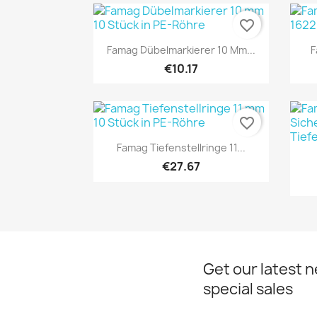
favorite_border
Quick view

Famag Dübelmarkierer 10 Mm...
F
€10.17
favorite_border
Quick view

Famag Tiefenstellringe 11...
€27.67
Get our latest 
special sales