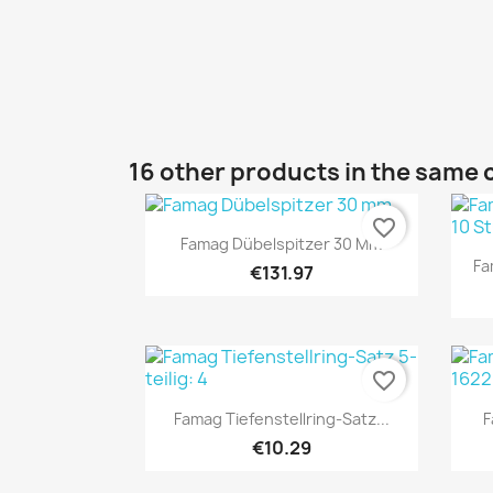
16 other products in the same 
favorite_border
Quick view

Famag Dübelspitzer 30 Mm
Fa
€131.97
favorite_border
Quick view

Famag Tiefenstellring-Satz...
F
€10.29