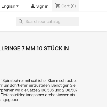
shopping_cart


Cart
(0)
English
Sign in
search
e
LRINGE 7 MM 10 STÜCK IN
 Spiralbohrer mit seitlicher Klemmschraube.
rn um Bohrtiefen einzustellen. Benötigen Sie
mpfehlen wir die Sätze 2108.505 und 2108.507.
Tiefenstellring langsamer drehen lassen als
 angegeben.