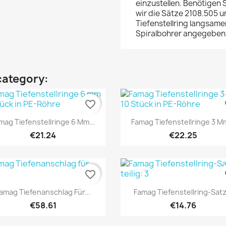
einzustellen. Benötigen 
wir die Sätze 2108.505 u
Tiefenstellring langsame
Spiralbohrer angegeben
category:
favorite_border
fa
Quick view
Quick view


mag Tiefenstellringe 6 Mm...
Famag Tiefenstellringe 3 Mm
€21.24
€22.25
favorite_border
fa
Quick view
Quick view


amag Tiefenanschlag Für...
Famag Tiefenstellring-Satz.
€58.61
€14.76