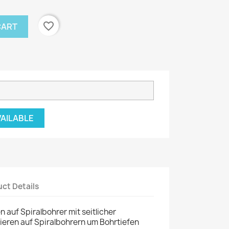
favorite_border
CART
VAILABLE
ct Details
auf Spiralbohrer mit seitlicher
eren auf Spiralbohrern um Bohrtiefen