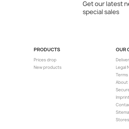
Get our latest 
special sales
PRODUCTS
OUR 
Prices drop
Delive
New products
Legal 
Terms 
About
Secur
Imprin
Conta
Sitem
Store