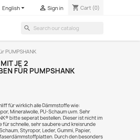
shopping_cart


Cart
(0)
English
Sign in
search
 für PUMPSHANK
MIT JE 2
BEN FÜR PUMPSHANK
iff für wirklich alle Dämmstoffe wie:
por, Mineralwolle, PU-Schaum uvm. Sehr
 bitte seperat bestellen. Dieser ist nicht im
 für schnelle, sehr saubere und kreisrunde
RSchaum, Styropor, Leder, Gummi, Papier,
lzfaserdämmstoffplatten. Durch den besonders