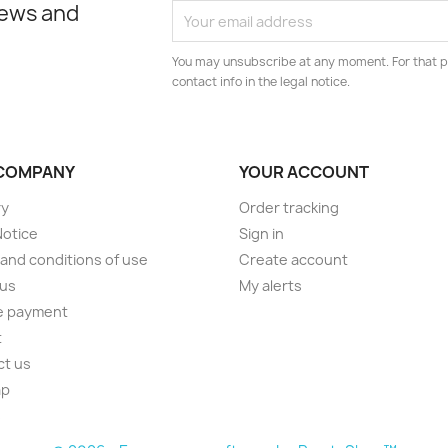
news and
You may unsubscribe at any moment. For that p
contact info in the legal notice.
COMPANY
YOUR ACCOUNT
ry
Order tracking
Notice
Sign in
and conditions of use
Create account
 us
My alerts
e payment
t
ct us
ap
s