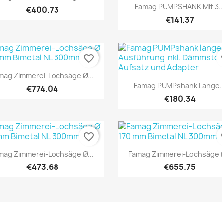
Quick view

Famag PUMPSHANK Mit 3..
€400.73
€141.37
favorite_border
fa
Quick view

mag Zimmerei-Lochsäge Ø...
Quick view

Famag PUMPshank Lange..
€774.04
€180.34
favorite_border
fa
Quick view
Quick view


mag Zimmerei-Lochsäge Ø...
Famag Zimmerei-Lochsäge Ø
€473.68
€655.75