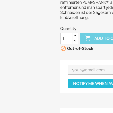
raffi nierten PUMPSHANK® läs
entfernen und man spart je
Schneiden ist der Sägekern 
Einblasöffnung.
Quantity

ADD TO 

Out-of-Stock
NOTIFY ME WHEN A