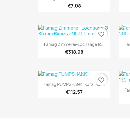
€7.08
favorite_border
Quick view

Famag Zimmerei-Lochsäge Ø...
Fa
€318.98
favorite_border
Quick view

Famag PUMPSHANK, Kurz, Mit...
Fa
€112.57