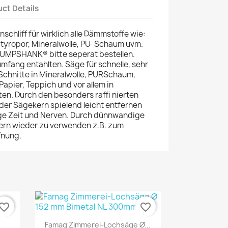
ct Details
schliff für wirklich alle Dämmstoffe wie:
tyropor, Mineralwolle, PU-Schaum uvm.
PUMPSHANK® bitte seperat bestellen.
rumfang entahlten. Säge für schnelle, sehr
Schnitte in Mineralwolle, PURSchaum,
Papier, Teppich und vor allem in
en. Durch den besonders raffi nierten
er Sägekern spielend leicht entfernen
ge Zeit und Nerven. Durch dünnwandige
ern wieder zu verwenden z.B. zum
fnung.
vorite_border
favorite_border
Quick view

Famag Zimmerei-Lochsäge Ø...