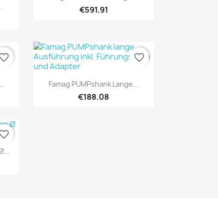
.
€591.91
vorite_border
favorite_border
Quick view

.
Famag PUMPshank Lange...
€188.08
vorite_border
...