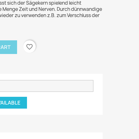
st sich der Sägekern spielend leicht
de Menge Zeit und Nerven. Durch dünnwandige
wieder zu verwenden z.B. zum Verschluss der
favorite_border
CART
VAILABLE