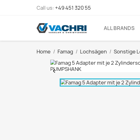
Call us:
+49 451 320 55
ALL BRANDS
Home
Famag
Lochsägen
Sonstige 
