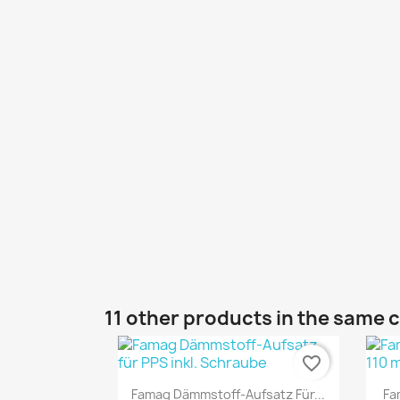
11 other products in the same 
favorite_border
Quick view

Famag Dämmstoff-Aufsatz Für...
Fa