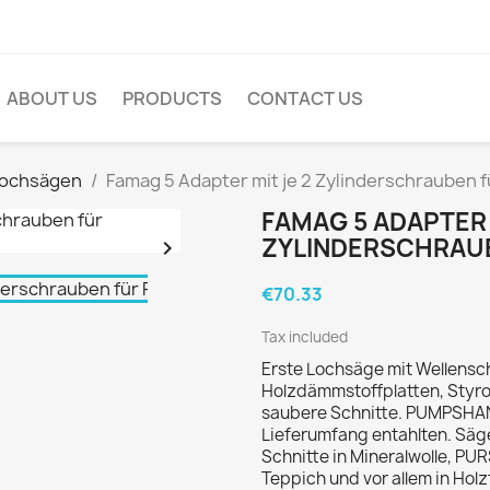
ABOUT US
PRODUCTS
CONTACT US
Lochsägen
Famag 5 Adapter mit je 2 Zylinderschrauben
FAMAG 5 ADAPTER 
ZYLINDERSCHRAU

€70.33
Tax included
Erste Lochsäge mit Wellenschl
Holzdämmstoffplatten, Styro
saubere Schnitte. PUMPSHANK®
Lieferumfang entahlten. Säge
Schnitte in Mineralwolle, PU
Teppich und vor allem in Ho