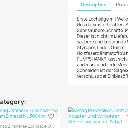
Description
Produ
Erste Lochsäge mit Wellen
Holzdämmstoffplatten, S
Sehr saubere Schnitte. 
Dieser ist nicht im Liefe
saubere und kreisrunde 
Styropor, Leder, Gummi, 
Holzfaserdämmstoffplatt
PUMPSHANK® lässt sich d
und man spart jede Men
Schneiden ist der Sägek
Verschluss der Einblasöf
category:
favorite_border
fa
Quick view

mag Zimmerei-Lochsäge Ø...