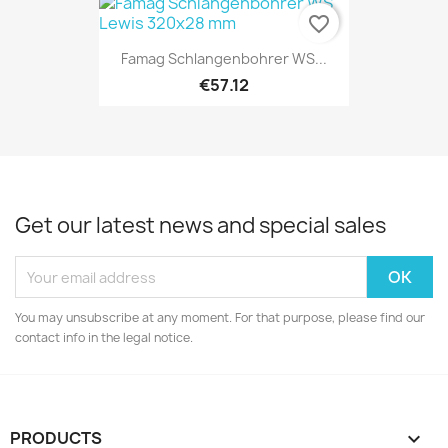
favorite_border
Famag Schlangenbohrer WS...
€57.12
Get our latest news and special sales
You may unsubscribe at any moment. For that purpose, please find our
contact info in the legal notice.
PRODUCTS
