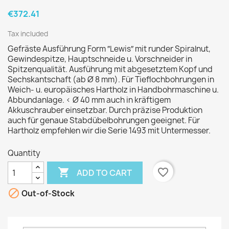
€372.41
Tax included
Gefräste Ausführung Form ″Lewis″ mit runder Spiralnut,
Gewindespitze, Hauptschneide u. Vorschneider in
Spitzenqualität. Ausführung mit abgesetztem Kopf und
Sechskantschaft (ab Ø 8 mm). Für Tieflochbohrungen in
Weich- u. europäisches Hartholz in Handbohrmaschine u.
Abbundanlage. < Ø 40 mm auch in kräftigem
Akkuschrauber einsetzbar. Durch präzise Produktion
auch für genaue Stabdübelbohrungen geeignet. Für
Hartholz empfehlen wir die Serie 1493 mit Untermesser.
Quantity

favorite_border
ADD TO CART

Out-of-Stock