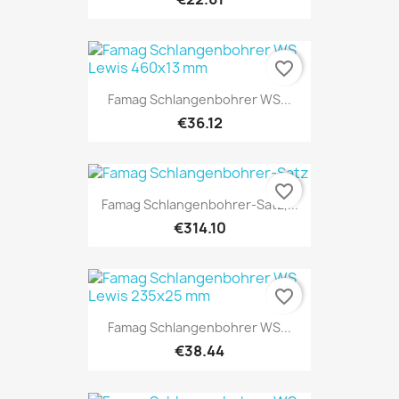
favorite_border
Famag Schlangenbohrer WS...
€36.12
favorite_border
Famag Schlangenbohrer-Satz,...
€314.10
favorite_border
Famag Schlangenbohrer WS...
€38.44