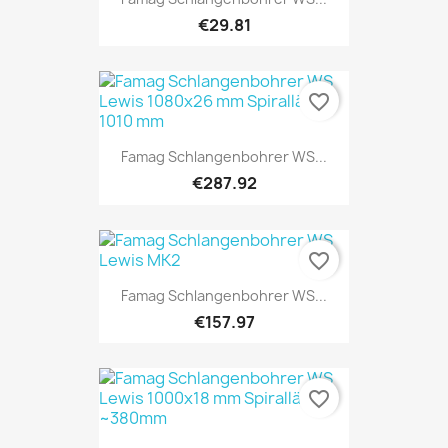
€29.81
favorite_border
Famag Schlangenbohrer WS...
€287.92
favorite_border
Famag Schlangenbohrer WS...
€157.97
favorite_border