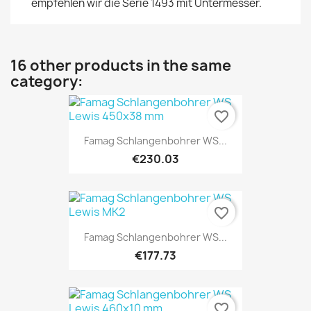
empfehlen wir die Serie 1493 mit Untermesser.
16 other products in the same
category:
favorite_border
Famag Schlangenbohrer WS...
€230.03
favorite_border
Famag Schlangenbohrer WS...
€177.73
favorite_border