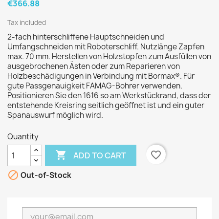
€366.88
Tax included
2-fach hinterschliffene Hauptschneiden und
Umfangschneiden mit Roboterschliff. Nutzlänge Zapfen
max. 70 mm. Herstellen von Holzstopfen zum Ausfüllen von
ausgebrochenen Ästen oder zum Reparieren von
Holzbeschädigungen in Verbindung mit Bormax®. Für
gute Passgenauigkeit FAMAG-Bohrer verwenden.
Positionieren Sie den 1616 so am Werkstückrand, dass der
entstehende Kreisring seitlich geöffnet ist und ein guter
Spanauswurf möglich wird.
Quantity

favorite_border
ADD TO CART

Out-of-Stock