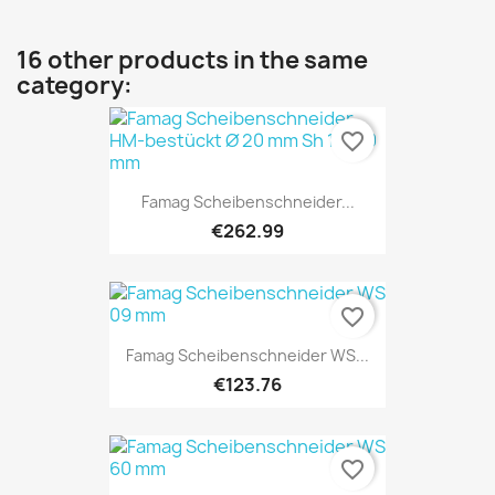
16 other products in the same
category:
favorite_border
Famag Scheibenschneider...
€262.99
favorite_border
Famag Scheibenschneider WS...
€123.76
favorite_border