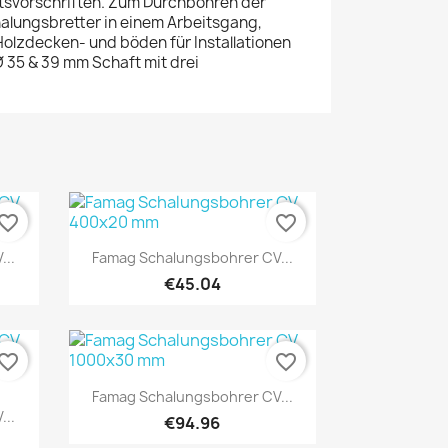
tsvorschriften. Zum Durchbohren der
alungsbretter in einem Arbeitsgang,
olzdecken- und böden für Installationen
Ø 35 & 39 mm Schaft mit drei
vorite_border
favorite_border
Quick view

...
Famag Schalungsbohrer CV...
€45.04
vorite_border
favorite_border
Quick view

Famag Schalungsbohrer CV...
...
€94.96