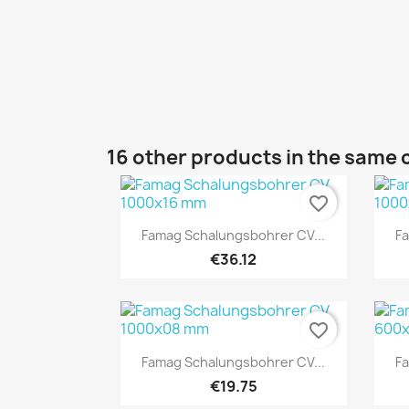
16 other products in the same 
favorite_border
Quick view

Famag Schalungsbohrer CV...
Fa
€36.12
favorite_border
Quick view

Famag Schalungsbohrer CV...
Fa
€19.75