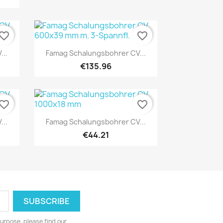
vorite_border
favorite_border
Quick view

...
Famag Schalungsbohrer CV...
€135.96
vorite_border
favorite_border
Quick view

...
Famag Schalungsbohrer CV...
€44.21
urpose, please find our