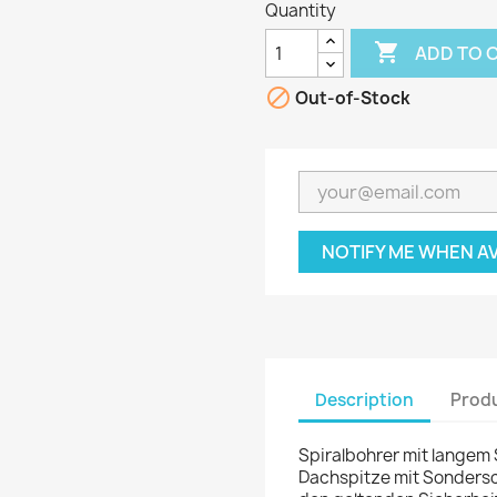
Quantity

ADD TO 

Out-of-Stock
NOTIFY ME WHEN A
Description
Produ
Spiralbohrer mit langem 
Dachspitze mit Sondersc