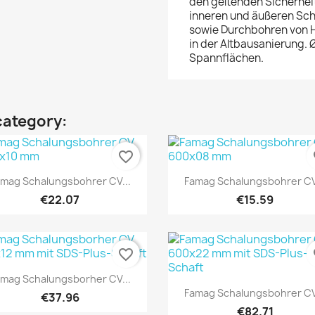
den geltenden Sicherhei
inneren und äußeren Sch
sowie Durchbohren von H
in der Altbausanierung. 
Spannflächen.
category:
favorite_border
fa
Quick view
Quick view


mag Schalungsbohrer CV...
Famag Schalungsbohrer CV
€22.07
€15.59
favorite_border
fa
Quick view

mag Schalungsborher CV...
Quick view

Famag Schalungsbohrer CV
€37.96
€82.71