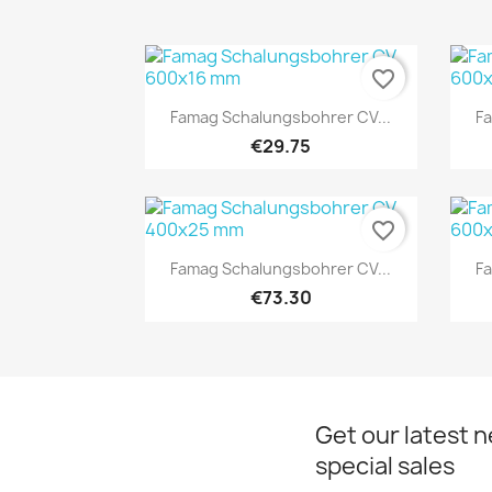
favorite_border
Quick view

Famag Schalungsbohrer CV...
Fa
€29.75
favorite_border
Quick view

Famag Schalungsbohrer CV...
Fa
€73.30
Get our latest 
special sales