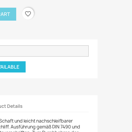
favorite_border
CART
VAILABLE
ct Details
Schaft und leicht nachschleifbarer
hliff. Ausführung gemäß DIN 7490 und