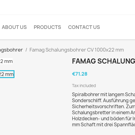
ABOUT US
PRODUCTS
CONTACT US
ngsbohrer
Famag Schalungsbohrer CV 1000x22 mm
FAMAG SCHALUNG
€71.28
Tax included
Spiralbohrer mit langem Scha
Sonderschliff. Ausführung g
Sicherheitsvorschriften. Zu
Schalungsbretter in einem A
Holzdecken- und böden für In
mm Schaft mit drei Spannflä