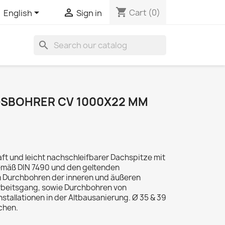
shopping_cart


Cart
(0)
English
Sign in
search
SBOHRER CV 1000X22 MM
ft und leicht nachschleifbarer Dachspitze mit
emäß DIN 7490 und den geltenden
m Durchbohren der inneren und äußeren
rbeitsgang, sowie Durchbohren von
stallationen in der Altbausanierung. Ø 35 & 39
chen.