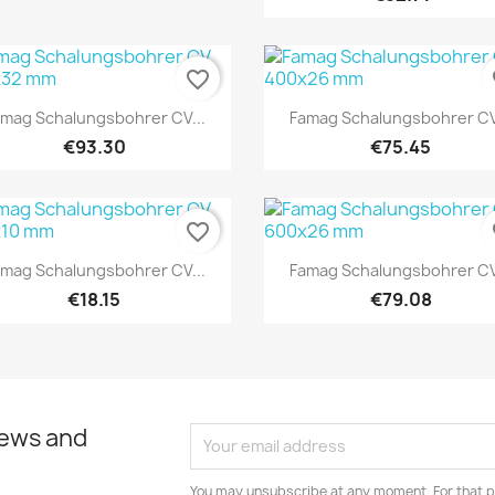
favorite_border
fa
Quick view
Quick view


mag Schalungsbohrer CV...
Famag Schalungsbohrer CV
€93.30
€75.45
favorite_border
fa
Quick view
Quick view


mag Schalungsbohrer CV...
Famag Schalungsbohrer CV
€18.15
€79.08
news and
You may unsubscribe at any moment. For that p