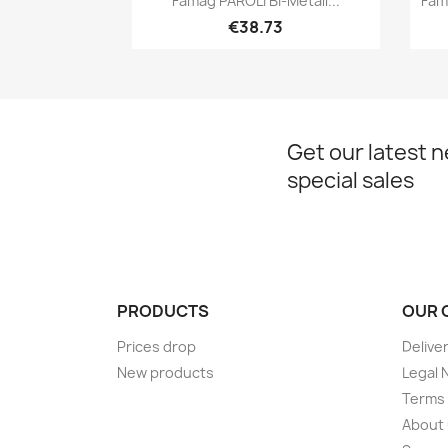
Famag PAROLI Bi-Metall...
Fam
€38.73
Get our latest 
special sales
PRODUCTS
OUR 
Prices drop
Delive
New products
Legal 
Terms 
About