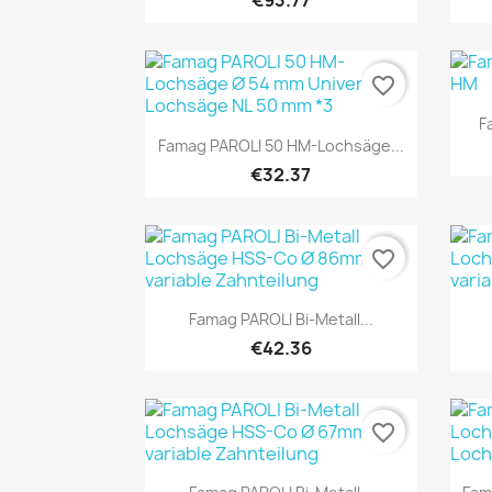
€93.77
favorite_border
F
Quick view

Famag PAROLI 50 HM-Lochsäge...
€32.37
favorite_border
Quick view

Famag PAROLI Bi-Metall...
€42.36
favorite_border
Quick view
