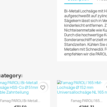
Bi-Metall Lochsäge mit H
aufgeschweißt auf zylin
Sägekern lässt sich in
kinderleicht entfernen.
Nichteisenmetalle wie K
Durch die hochwertige K
Sonderanschliff erzielt 
Standzeiten. Kühlen Sie
Metallen mit Schneidöl. 
empfehlen wir die PAROL
category:
favorite_border
fa
Quick view
Quick view


Famag PAROLI Bi-Metall...
Famag PAROLI 165...