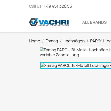
Call us:
+49 451 320 55
ALL BRANDS
Home
Famag
Lochsägen
PAROLI Lo