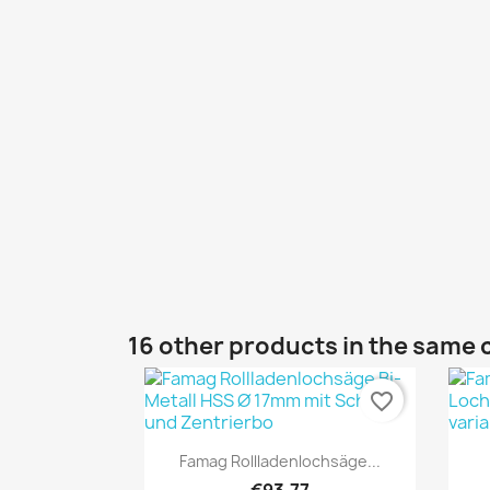
16 other products in the same 
favorite_border
Quick view

Famag Rollladenlochsäge...