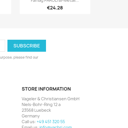
Famag PAROLI Bi-Metall...
€24.28
urpose, please find our
STORE INFORMATION
Vageler & Christiansen GmbH
Niels-Bohr-Ring 12 a
23568 Luebeck
Germany
Call us:
+49 451 320 55
Email us:
info@vachri.com