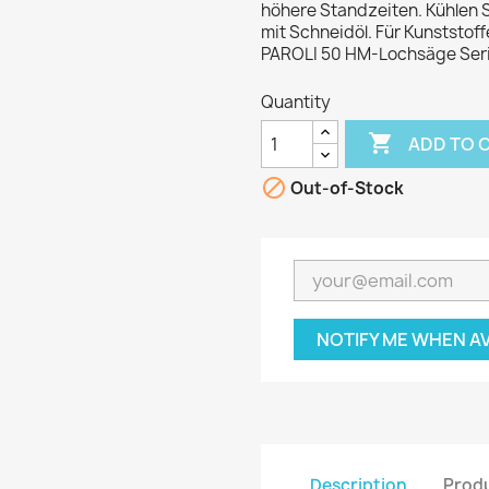
höhere Standzeiten. Kühlen 
mit Schneidöl. Für Kunststof
PAROLI 50 HM-Lochsäge Seri
Quantity

ADD TO 

Out-of-Stock
NOTIFY ME WHEN A
Description
Produ