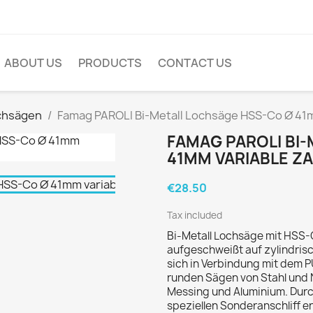
ABOUT US
PRODUCTS
CONTACT US
chsägen
Famag PAROLI Bi-Metall Lochsäge HSS-Co Ø 41m
FAMAG PAROLI BI
41MM VARIABLE Z
€28.50
Tax included
Bi-Metall Lochsäge mit HSS-C
aufgeschweißt auf zylindris
sich in Verbindung mit dem
runden Sägen von Stahl und N
Messing und Aluminium. Durc
speziellen Sonderanschliff e