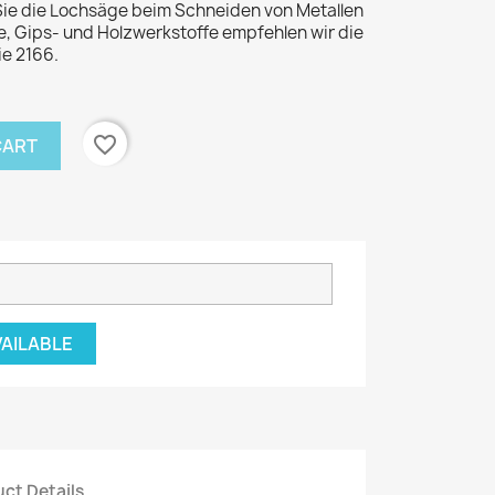
Sie die Lochsäge beim Schneiden von Metallen
fe, Gips- und Holzwerkstoffe empfehlen wir die
e 2166.
favorite_border
CART
VAILABLE
ct Details