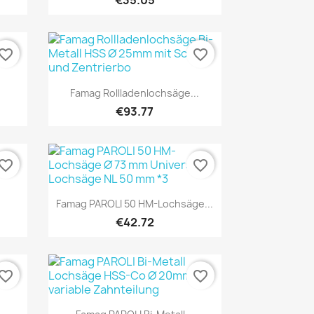
€35.05
vorite_border
favorite_border
Quick view

Famag Rollladenlochsäge...
€93.77
vorite_border
favorite_border
Quick view

Famag PAROLI 50 HM-Lochsäge...
€42.72
vorite_border
favorite_border
Quick view
