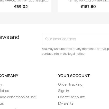
ag PAROLI 50 HM-Lochsäge...
Famag PAROLI Bi-Metall...
€59.02
€187.60
news and
You may unsubscribe at any moment. For that p
contact info in the legal notice.
COMPANY
YOUR ACCOUNT
ry
Order tracking
Notice
Sign in
and conditions of use
Create account
 us
My alerts