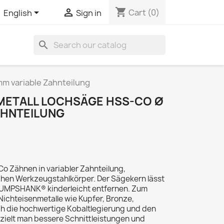
shopping_cart


Cart
(0)
English
Sign in
search
m variable Zahnteilung
-METALL LOCHSÄGE HSS-CO Ø
AHNTEILUNG
o Zähnen in variabler Zahnteilung,
chen Werkzeugstahlkörper. Der Sägekern lässt
 PUMPSHANK® kinderleicht entfernen. Zum
ichteisenmetalle wie Kupfer, Bronze,
h die hochwertige Kobaltlegierung und den
rzielt man bessere Schnittleistungen und