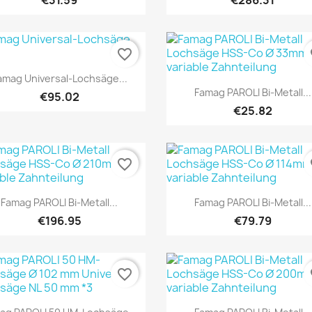
€31.59
€286.31
favorite_border
fa
Quick view

amag Universal-Lochsäge...
Quick view

Famag PAROLI Bi-Metall...
€95.02
€25.82
favorite_border
fa
Quick view
Quick view


Famag PAROLI Bi-Metall...
Famag PAROLI Bi-Metall...
€196.95
€79.79
favorite_border
fa
Quick view
Quick view

