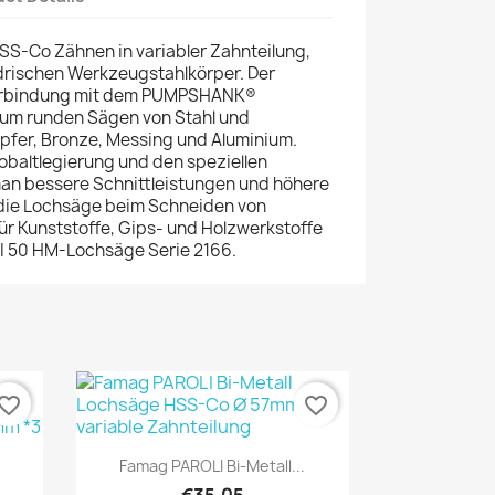
SS-Co Zähnen in variabler Zahnteilung,
drischen Werkzeugstahlkörper. Der
 Verbindung mit dem PUMPSHANK®
 Zum runden Sägen von Stahl und
upfer, Bronze, Messing und Aluminium.
obaltlegierung und den speziellen
man bessere Schnittleistungen und höhere
 die Lochsäge beim Schneiden von
Für Kunststoffe, Gips- und Holzwerkstoffe
I 50 HM-Lochsäge Serie 2166.
vorite_border
favorite_border
Quick view

Famag PAROLI Bi-Metall...