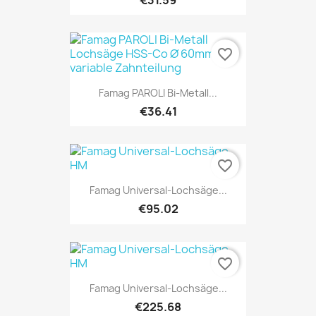
favorite_border
Famag PAROLI Bi-Metall...
€36.41
favorite_border
Famag Universal-Lochsäge...
€95.02
favorite_border
Famag Universal-Lochsäge...
€225.68