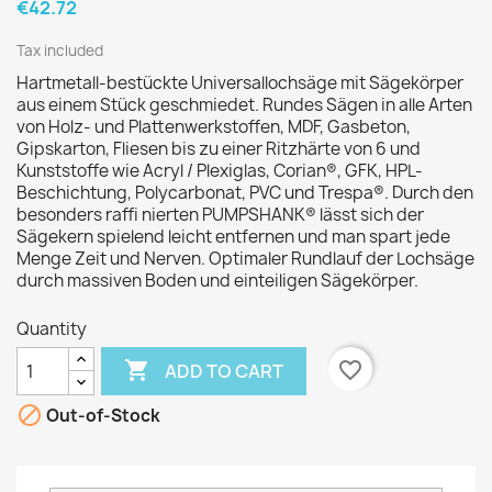
€42.72
Tax included
Hartmetall-bestückte Universallochsäge mit Sägekörper
aus einem Stück geschmiedet. Rundes Sägen in alle Arten
von Holz- und Plattenwerkstoffen, MDF, Gasbeton,
Gipskarton, Fliesen bis zu einer Ritzhärte von 6 und
Kunststoffe wie Acryl / Plexiglas, Corian®, GFK, HPL-
Beschichtung, Polycarbonat, PVC und Trespa®. Durch den
besonders raffi nierten PUMPSHANK® lässt sich der
Sägekern spielend leicht entfernen und man spart jede
Menge Zeit und Nerven. Optimaler Rundlauf der Lochsäge
durch massiven Boden und einteiligen Sägekörper.
Quantity

favorite_border
ADD TO CART

Out-of-Stock