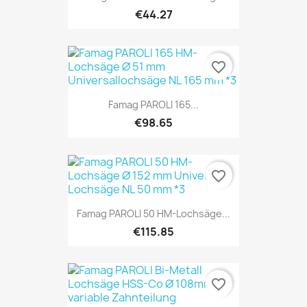
€44.27
favorite_border
Famag PAROLI 165...
€98.65
favorite_border
Famag PAROLI 50 HM-Lochsäge...
€115.85
favorite_border