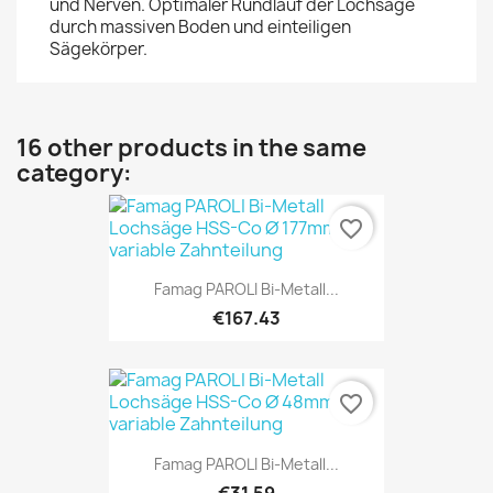
und Nerven. Optimaler Rundlauf der Lochsäge
durch massiven Boden und einteiligen
Sägekörper.
16 other products in the same
category:
favorite_border
Famag PAROLI Bi-Metall...
€167.43
favorite_border
Famag PAROLI Bi-Metall...
€31.59