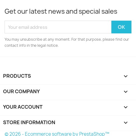
Get our latest news and special sales
You may unsubscribe at any moment. For that purpose, please find our
contact info in the legal notice.
PRODUCTS

OUR COMPANY

YOUR ACCOUNT

STORE INFORMATION
keyboard_arrow_down
© 2026 - Ecommerce software by PrestaShop™