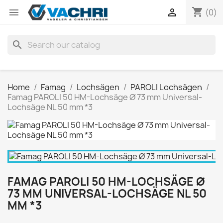
shopping_cart


(0)
search
Home
Famag
Lochsägen
PAROLI Lochsägen
Famag PAROLI 50 HM-Lochsäge Ø 73 mm Universal-
Lochsäge NL 50 mm *3
FAMAG PAROLI 50 HM-LOCHSÄGE Ø
73 MM UNIVERSAL-LOCHSÄGE NL 50
MM *3