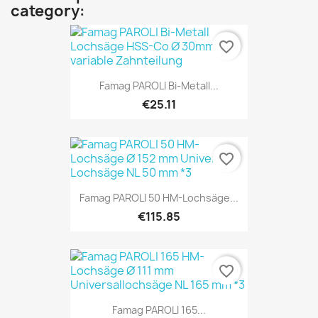
category:
favorite_border
Famag PAROLI Bi-Metall...
€25.11
favorite_border
Famag PAROLI 50 HM-Lochsäge...
€115.85
favorite_border
Famag PAROLI 165...