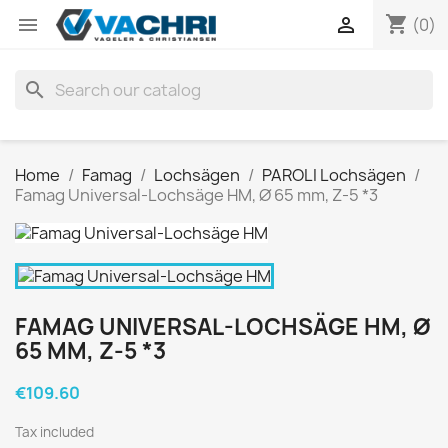
shopping_cart


(0)
search
Home
Famag
Lochsägen
PAROLI Lochsägen
Famag Universal-Lochsäge HM, Ø 65 mm, Z-5 *3
FAMAG UNIVERSAL-LOCHSÄGE HM, Ø
65 MM, Z-5 *3
€109.60
Tax included