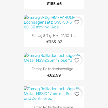
€185.46
favorite_border
Famag 8-Tlg. HM- PAROLI-...
€365.87
favorite_border
Famag Rollladenlochsäge...
€62.59
favorite_border
Famag Rollladenlochsäge...