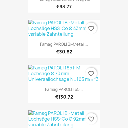
€93.77
favorite_border
Famag PAROLI Bi-Metall...
€30.82
favorite_border
Famag PAROLI 165...
€130.72
favorite_border