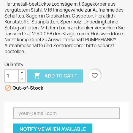
Hartmetall-bestückte Lochsäge mit Sägekörper aus
vergütetem Stahl. M16 Innengewinde zur Aufnahme des
Schaftes. Sägen in Gipskarton, Gasbeton, Heraklith,
Kunststoffe, Spanplatten, Sperrholz. Unbedingt ohne
Schlag arbeiten. Mit dem Lochrandsenker versenken Sie
passend zur 2160.068 den Kragen einer Hohlwanddose.
Nicht kompatibel zu Auswerferschaft PUMPSHANK®.
Aufnahmeschäfte und Zentrierbohrer bitte separat
bestellen.
Quantity

favorite_border
ADD TO CART

Out-of-Stock
NOTIFY ME WHEN AVAILABLE