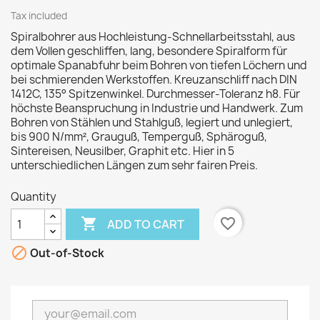
Tax included
Spiralbohrer aus Hochleistung-Schnellarbeitsstahl, aus
dem Vollen geschliffen, lang, besondere Spiralform für
optimale Spanabfuhr beim Bohren von tiefen Löchern und
bei schmierenden Werkstoffen. Kreuzanschliff nach DIN
1412C, 135° Spitzenwinkel. Durchmesser-Toleranz h8. Für
höchste Beanspruchung in Industrie und Handwerk. Zum
Bohren von Stählen und Stahlguß, legiert und unlegiert,
bis 900 N/mm², Grauguß, Temperguß, Sphäroguß,
Sintereisen, Neusilber, Graphit etc. Hier in 5
unterschiedlichen Längen zum sehr fairen Preis.
Quantity

favorite_border
ADD TO CART

Out-of-Stock