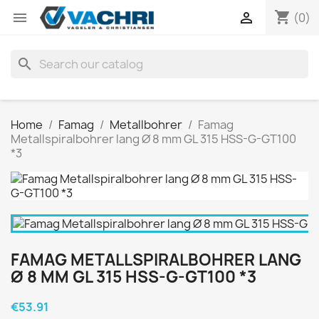
shopping_cart


(0)
search
Home
Famag
Metallbohrer
Famag
Metallspiralbohrer lang Ø 8 mm GL 315 HSS-G-GT100
*3
FAMAG METALLSPIRALBOHRER LANG
Ø 8 MM GL 315 HSS-G-GT100 *3
€53.91