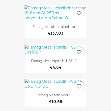
favorite_border
Famag Metallspiralbohrer...
€137.03
favorite_border
Famag Metallspiralb. HSS-G...
€4.64
favorite_border
Famag Metallspiralb....
€10.65