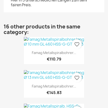
Hier in 5 unterschiedlichen Längen zum sehr
fairen Preis.
16 other products in the same
category:
favorite_border
Famag Metallspiralbohrer...
€110.79
favorite_border
Famag Metallspiralbohrer...
€145.83