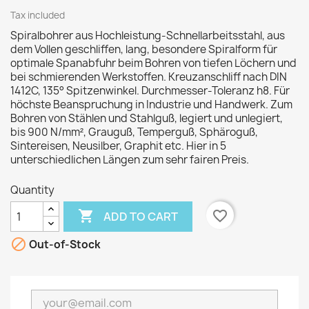
Tax included
Spiralbohrer aus Hochleistung-Schnellarbeitsstahl, aus
dem Vollen geschliffen, lang, besondere Spiralform für
optimale Spanabfuhr beim Bohren von tiefen Löchern und
bei schmierenden Werkstoffen. Kreuzanschliff nach DIN
1412C, 135° Spitzenwinkel. Durchmesser-Toleranz h8. Für
höchste Beanspruchung in Industrie und Handwerk. Zum
Bohren von Stählen und Stahlguß, legiert und unlegiert,
bis 900 N/mm², Grauguß, Temperguß, Sphäroguß,
Sintereisen, Neusilber, Graphit etc. Hier in 5
unterschiedlichen Längen zum sehr fairen Preis.
Quantity

favorite_border
ADD TO CART

Out-of-Stock