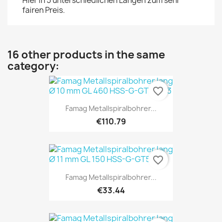
Hier in 5 unterschiedlichen Längen zum sehr
fairen Preis.
16 other products in the same
category:
favorite_border
Famag Metallspiralbohrer...
€110.79
favorite_border
Famag Metallspiralbohrer...
€33.44