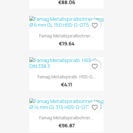
€88.06
favorite_border
Famag Metallspiralbohrer...
€19.64
favorite_border
Famag Metallspiralb. HSS-G...
€4.11
favorite_border
Famag Metallspiralbohrer...
€96.87