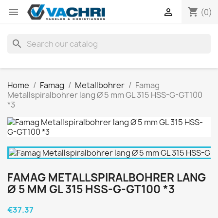
shopping_cart


(0)
search
Home
Famag
Metallbohrer
Famag
Metallspiralbohrer lang Ø 5 mm GL 315 HSS-G-GT100
*3
FAMAG METALLSPIRALBOHRER LANG
Ø 5 MM GL 315 HSS-G-GT100 *3
€37.37