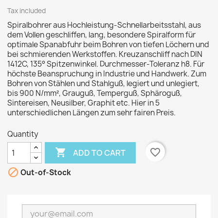
Tax included
Spiralbohrer aus Hochleistung-Schnellarbeitsstahl, aus
dem Vollen geschliffen, lang, besondere Spiralform für
optimale Spanabfuhr beim Bohren von tiefen Löchern und
bei schmierenden Werkstoffen. Kreuzanschliff nach DIN
1412C, 135° Spitzenwinkel. Durchmesser-Toleranz h8. Für
höchste Beanspruchung in Industrie und Handwerk. Zum
Bohren von Stählen und Stahlguß, legiert und unlegiert,
bis 900 N/mm², Grauguß, Temperguß, Sphäroguß,
Sintereisen, Neusilber, Graphit etc. Hier in 5
unterschiedlichen Längen zum sehr fairen Preis.
Quantity

favorite_border
ADD TO CART

Out-of-Stock