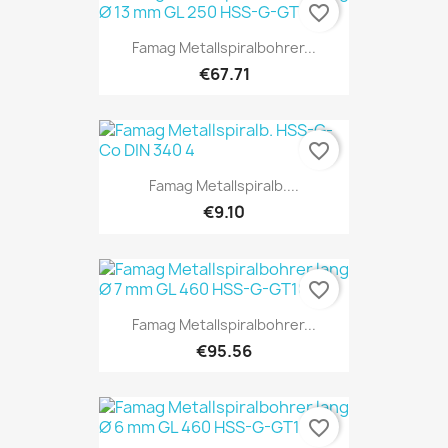
favorite_border
Famag Metallspiralbohrer...
€67.71
favorite_border
Famag Metallspiralb....
€9.10
favorite_border
Famag Metallspiralbohrer...
€95.56
favorite_border