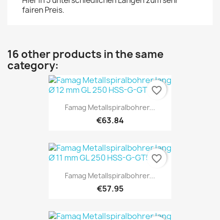
Hier in 5 unterschiedlichen Längen zum sehr
fairen Preis.
16 other products in the same
category:
favorite_border
Famag Metallspiralbohrer...
€63.84
favorite_border
Famag Metallspiralbohrer...
€57.95