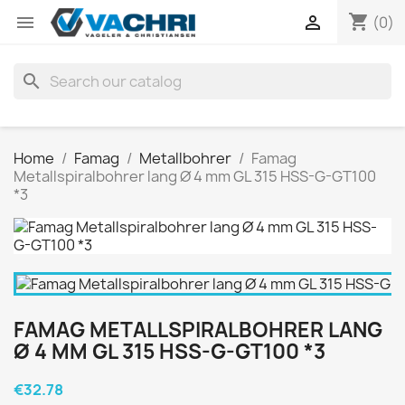
shopping_cart


(0)
search
Home
Famag
Metallbohrer
Famag
Metallspiralbohrer lang Ø 4 mm GL 315 HSS-G-GT100
*3
FAMAG METALLSPIRALBOHRER LANG
Ø 4 MM GL 315 HSS-G-GT100 *3
€32.78