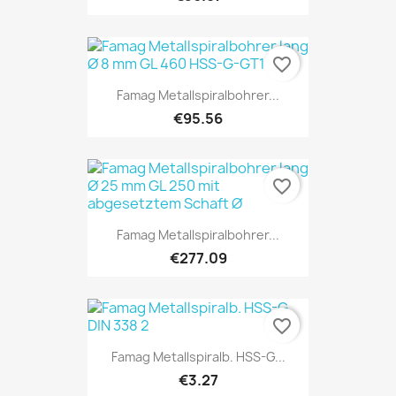
favorite_border
Famag Metallspiralbohrer...
€95.56
favorite_border
Famag Metallspiralbohrer...
€277.09
favorite_border
Famag Metallspiralb. HSS-G...
€3.27