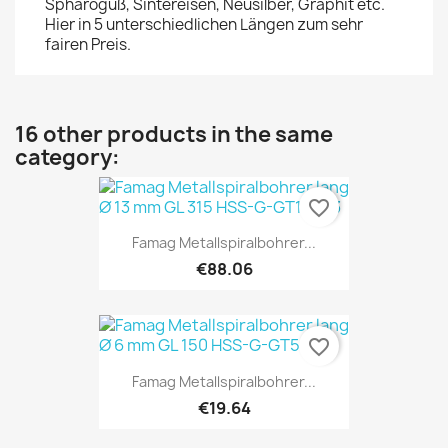
Sphäroguß, Sintereisen, Neusilber, Graphit etc.
Hier in 5 unterschiedlichen Längen zum sehr
fairen Preis.
16 other products in the same
category:
favorite_border
Famag Metallspiralbohrer...
€88.06
favorite_border
Famag Metallspiralbohrer...
€19.64