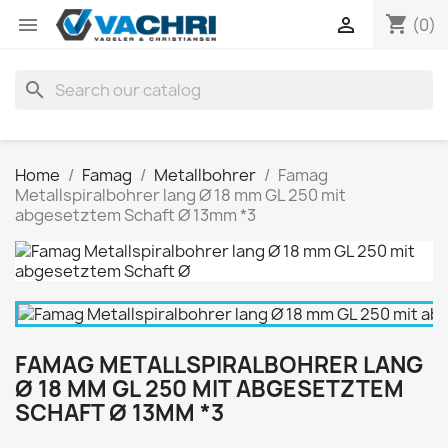
shopping_cart


(0)
search
Home
Famag
Metallbohrer
Famag
Metallspiralbohrer lang Ø 18 mm GL 250 mit
abgesetztem Schaft Ø 13mm *3
FAMAG METALLSPIRALBOHRER LANG
Ø 18 MM GL 250 MIT ABGESETZTEM
SCHAFT Ø 13MM *3