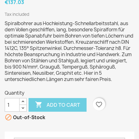
€137.03
Tax included
Spiralbohrer aus Hochleistung-Schnellarbeitsstahl, aus
dem Vollen geschliffen, lang, besondere Spiralform für
optimale Spanabfuhr beim Bohren von tiefen Löchern und
bei schmierenden Werkstoffen. Kreuzanschliff nach DIN
1412C, 135° Spitzenwinkel. Durchmesser-Toleranz h8. Für
höchste Beanspruchung in Industrie und Handwerk. Zum
Bohren von Stählen und Stahlguß, legiert und unlegiert,
bis 900 N/mm², Grauguß, Temperguß, Sphäroguß,
Sintereisen, Neusilber, Graphit etc. Hier in 5
unterschiedlichen Längen zum sehr fairen Preis.
Quantity

favorite_border
ADD TO CART

Out-of-Stock