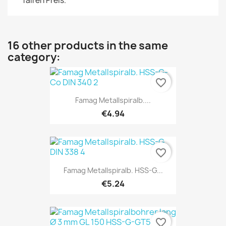
fairen Preis.
16 other products in the same
category:
favorite_border
Famag Metallspiralb....
€4.94
favorite_border
Famag Metallspiralb. HSS-G...
€5.24
favorite_border