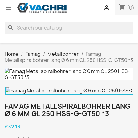
shopping_cart


(0)
search
Home
Famag
Metallbohrer
Famag
Metallspiralbohrer lang Ø 6 mm GL 250 HSS-G-GT50 *3
FAMAG METALLSPIRALBOHRER LANG
Ø 6 MM GL 250 HSS-G-GT50 *3
€32.13