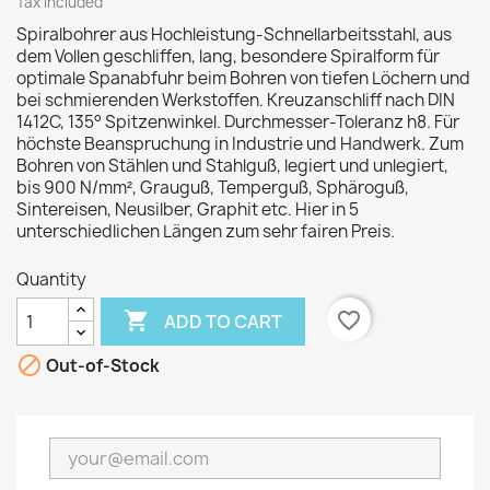
Tax included
Spiralbohrer aus Hochleistung-Schnellarbeitsstahl, aus
dem Vollen geschliffen, lang, besondere Spiralform für
optimale Spanabfuhr beim Bohren von tiefen Löchern und
bei schmierenden Werkstoffen. Kreuzanschliff nach DIN
1412C, 135° Spitzenwinkel. Durchmesser-Toleranz h8. Für
höchste Beanspruchung in Industrie und Handwerk. Zum
Bohren von Stählen und Stahlguß, legiert und unlegiert,
bis 900 N/mm², Grauguß, Temperguß, Sphäroguß,
Sintereisen, Neusilber, Graphit etc. Hier in 5
unterschiedlichen Längen zum sehr fairen Preis.
Quantity

favorite_border
ADD TO CART

Out-of-Stock