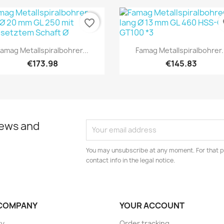
favorite_border
fa
Quick view
Quick view


Famag Metallspiralbohrer...
Famag Metallspiralbohrer..
€173.98
€145.83
news and
You may unsubscribe at any moment. For that p
contact info in the legal notice.
COMPANY
YOUR ACCOUNT
ry
Order tracking