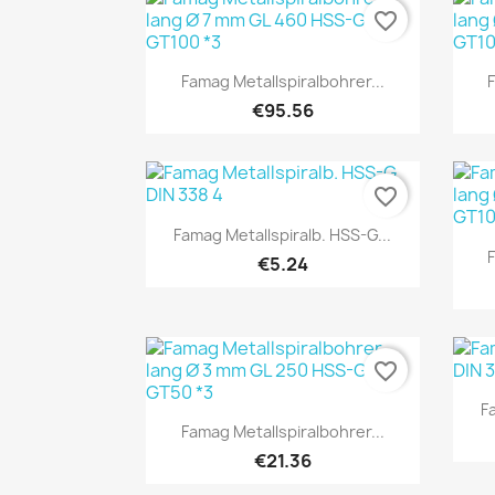
favorite_border
Quick view

Famag Metallspiralbohrer...
€95.56
favorite_border
Quick view

Famag Metallspiralb. HSS-G...
€5.24
favorite_border
F
Quick view

Famag Metallspiralbohrer...
€21.36