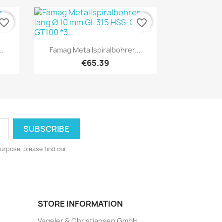
vorite_border
favorite_border
Quick view

.
Famag Metallspiralbohrer...
€65.39
urpose, please find our
STORE INFORMATION
Vageler & Christiansen GmbH