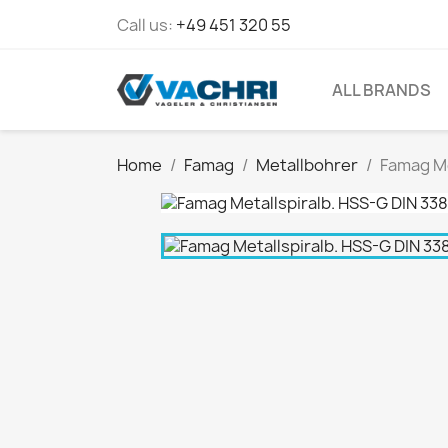
Call us:
+49 451 320 55
ALL BRANDS
Home
Famag
Metallbohrer
Famag Me