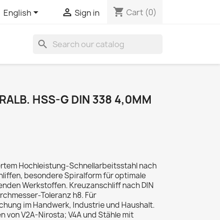
shopping_cart


Cart
(0)
English
Sign in
search
ALB. HSS-G DIN 338 4,0MM
ertem Hochleistung-Schnellarbeitsstahl nach
hliffen, besondere Spiralform für optimale
nden Werkstoffen. Kreuzanschliff nach DIN
urchmesser-Toleranz h8. Für
hung im Handwerk, Industrie und Haushalt.
n von V2A-Nirosta; V4A und Stähle mit