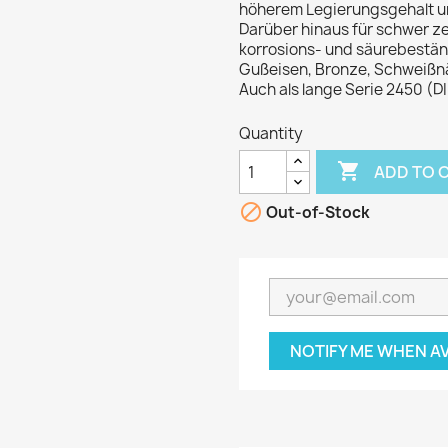
höherem Legierungsgehalt un
Darüber hinaus für schwer ze
korrosions- und säurebestän
Gußeisen, Bronze, Schweißnäh
Auch als lange Serie 2450 (D
Quantity

ADD TO 

Out-of-Stock
NOTIFY ME WHEN A