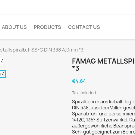
ABOUT US
PRODUCTS
CONTACT US
tallspiralb. HSS-G DIN 338 4,0mm *3
FAMAG METALLSPIR
*3
€4.64
Tax included
Spiralbohrer aus kobalt-legi
DIN 338, aus dem Vollen gesc
Spanabfuhr und bei schmiere
1412C, 135° Spitzenwinkel. D
außergewöhnliche Beanspruc
Sehr gut geeignet zum Bohre