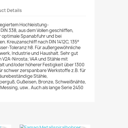
ct Details
legiertem Hochleistung-
DIN 338, aus dem Vollen geschliffen,
r optimale Spanabfuhr und bei
n. Kreuzanschliff nach DIN 1412C, 135°
ser-Toleranz h8. Für außergewöhnliche
rk, Industrie und Haushalt. Sehr gut
 V2A-Nirosta; V4A und Stähle mit
t und/oder höherer Festigkeit über 1300
ür schwer zerspanbare Werkstoffe z.B. für
säurebeständige Stähle,
perguß, Gußeisen, Bronze, Schweißnähte,
 Messing, usw.. Auch als lange Serie 2450