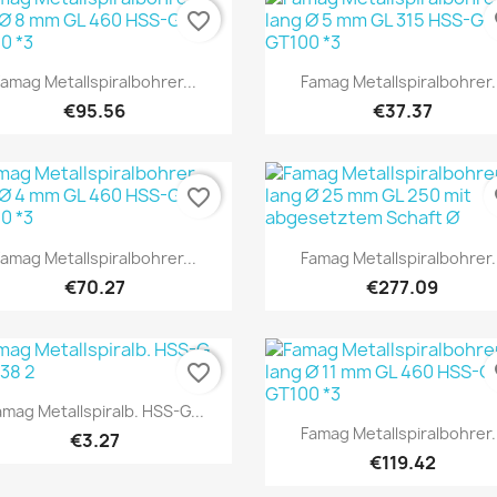
favorite_border
fa
Quick view
Quick view


Famag Metallspiralbohrer...
Famag Metallspiralbohrer..
€95.56
€37.37
favorite_border
fa
Quick view
Quick view


Famag Metallspiralbohrer...
Famag Metallspiralbohrer..
€70.27
€277.09
favorite_border
fa
Quick view

amag Metallspiralb. HSS-G...
Quick view

Famag Metallspiralbohrer..
€3.27
€119.42