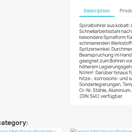
Description
Produ
Spiralbohrer aus kobalt-
Schnellarbeitsstahl nach 
besondere Spiralform fü
schmierenden Werkstoffe
Spitzenwinkel. Durchmes
Beanspruchung im Handwe
geeignet zum Bohren von
höherem Legierungsgehal
N/mm². Darüber hinaus f
hitze-, korrosions- und 
Sonderlegierungen, Tem
Cr-Ni. Stähle, Aluminium,
(DIN 340) verfügbar.
category: