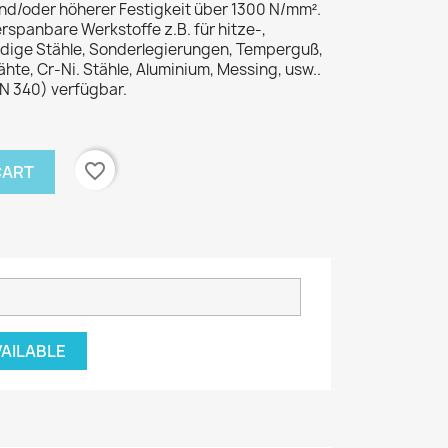
d/oder höherer Festigkeit über 1300 N/mm².
rspanbare Werkstoffe z.B. für hitze-,
dige Stähle, Sonderlegierungen, Temperguß,
te, Cr-Ni. Stähle, Aluminium, Messing, usw..
IN 340) verfügbar.
favorite_border
CART
VAILABLE