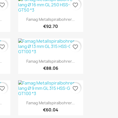
vorite_border
favorite_border
Quick view

.
Famag Metallspiralbohrer...
€92.70
vorite_border
favorite_border
Quick view

.
Famag Metallspiralbohrer...
€88.06
vorite_border
favorite_border
Quick view

.
Famag Metallspiralbohrer...
€60.04