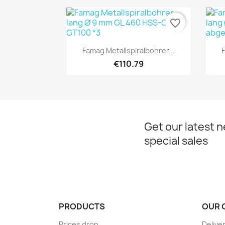
favorite_border
Quick view

Famag Metallspiralbohrer...
€110.79
Get our latest 
special sales
PRODUCTS
OUR 
Prices drop
Delive