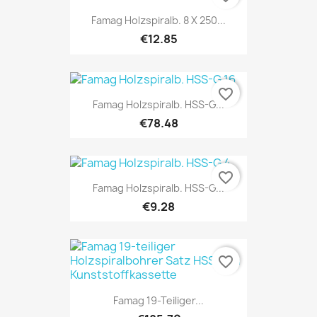
Famag Holzspiralb. 8 X 250...
€12.85
favorite_border
Famag Holzspiralb. HSS-G...
€78.48
favorite_border
Famag Holzspiralb. HSS-G...
€9.28
favorite_border
Famag 19-Teiliger...