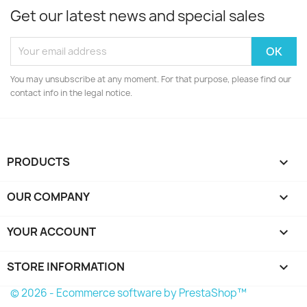
Get our latest news and special sales
You may unsubscribe at any moment. For that purpose, please find our
contact info in the legal notice.
PRODUCTS

OUR COMPANY

YOUR ACCOUNT

STORE INFORMATION
keyboard_arrow_down
© 2026 - Ecommerce software by PrestaShop™