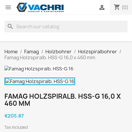
shopping_cart


(0)
search
Home
Famag
Holzbohrer
Holzspiralbohrer
Famag Holzspiralb. HSS-G 16,0 x 460 mm
FAMAG HOLZSPIRALB. HSS-G 16,0 X
460 MM
€205.87
Tax included