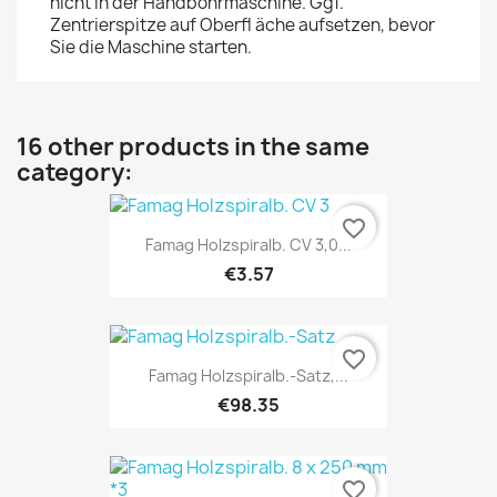
nicht in der Handbohrmaschine. Ggf.
Zentrierspitze auf Oberfl äche aufsetzen, bevor
Sie die Maschine starten.
16 other products in the same
category:
favorite_border
Famag Holzspiralb. CV 3,0...
€3.57
favorite_border
Famag Holzspiralb.-Satz,...
€98.35
favorite_border