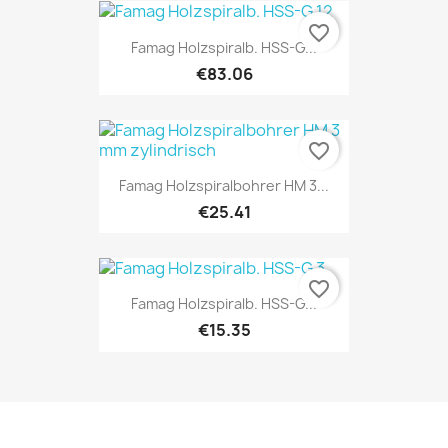
favorite_border
Famag Holzspiralb. HSS-G...
€83.06
favorite_border
Famag Holzspiralbohrer HM 3...
€25.41
favorite_border
Famag Holzspiralb. HSS-G...
€15.35