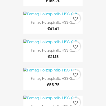
€185.70
favorite_border
Famag Holzspiralb. HSS-G...
€41.41
favorite_border
Famag Holzspiralb. HSS-G...
€21.18
favorite_border
Famag Holzspiralb. HSS-G...
€55.75
favorite_border