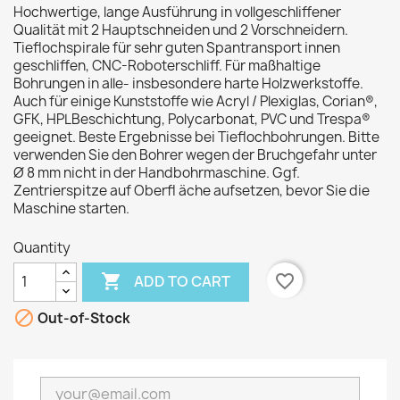
Hochwertige, lange Ausführung in vollgeschliffener
Qualität mit 2 Hauptschneiden und 2 Vorschneidern.
Tieflochspirale für sehr guten Spantransport innen
geschliffen, CNC-Roboterschliff. Für maßhaltige
Bohrungen in alle- insbesondere harte Holzwerkstoffe.
Auch für einige Kunststoffe wie Acryl / Plexiglas, Corian®,
GFK, HPLBeschichtung, Polycarbonat, PVC und Trespa®
geeignet. Beste Ergebnisse bei Tieflochbohrungen. Bitte
verwenden Sie den Bohrer wegen der Bruchgefahr unter
Ø 8 mm nicht in der Handbohrmaschine. Ggf.
Zentrierspitze auf Oberfl äche aufsetzen, bevor Sie die
Maschine starten.
Quantity

favorite_border
ADD TO CART

Out-of-Stock