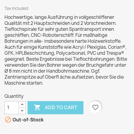
Tax included
Hochwertige, lange Ausführung in vollgeschliffener
Qualität mit 2 Hauptschneiden und 2 Vorschneidern.
Tieflochspirale für sehr guten Spantransport innen
geschliffen, CNC-Roboterschliff. Für maßhaltige
Bohrungen in alle- insbesondere harte Holzwerkstoffe.
Auch für einige Kunststoffe wie Acryl / Plexiglas, Corian®,
GFK, HPLBeschichtung, Polycarbonat, PVC und Trespa®
geeignet. Beste Ergebnisse bei Tieflochbohrungen. Bitte
verwenden Sie den Bohrer wegen der Bruchgefahr unter
Ø 8 mm nicht in der Handbohrmaschine. Ggf.
Zentrierspitze auf Oberfl äche aufsetzen, bevor Sie die
Maschine starten.
Quantity

favorite_border
ADD TO CART

Out-of-Stock