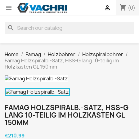
shopping_cart


(0)
search
Home
Famag
Holzbohrer
Holzspiralbohrer
Famag Holzspiralb.-Satz, HSS-G lang 10-teilig im
Holzkasten GL 150mm
FAMAG HOLZSPIRALB.-SATZ, HSS-G
LANG 10-TEILIG IM HOLZKASTEN GL
150MM
€210.99