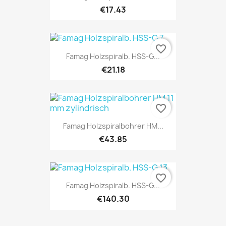
€17.43
favorite_border
Famag Holzspiralb. HSS-G...
€21.18
favorite_border
Famag Holzspiralbohrer HM...
€43.85
favorite_border
Famag Holzspiralb. HSS-G...
€140.30