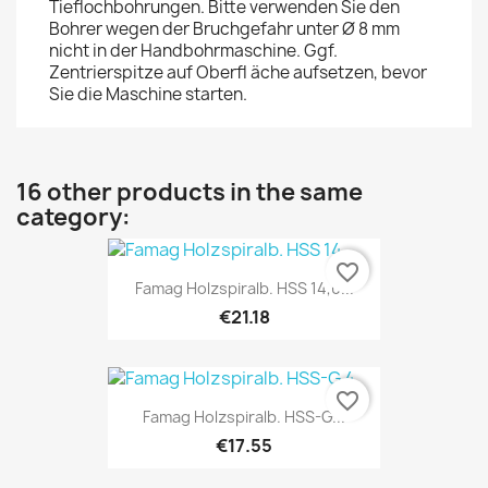
Tieflochbohrungen. Bitte verwenden Sie den
Bohrer wegen der Bruchgefahr unter Ø 8 mm
nicht in der Handbohrmaschine. Ggf.
Zentrierspitze auf Oberfl äche aufsetzen, bevor
Sie die Maschine starten.
16 other products in the same
category:
favorite_border
Famag Holzspiralb. HSS 14,0...
€21.18
favorite_border
Famag Holzspiralb. HSS-G...
€17.55