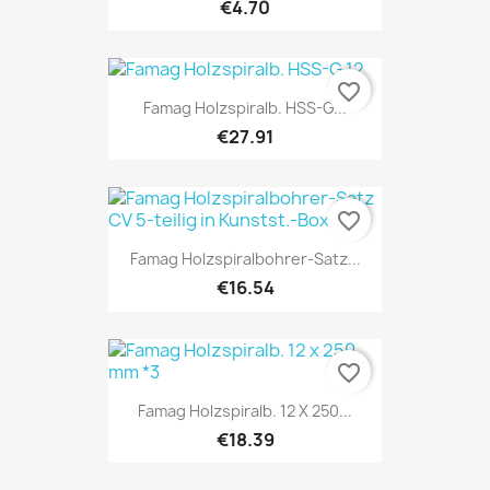
€4.70
favorite_border
Famag Holzspiralb. HSS-G...
€27.91
favorite_border
Famag Holzspiralbohrer-Satz...
€16.54
favorite_border
Famag Holzspiralb. 12 X 250...
€18.39