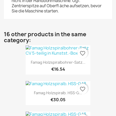
nicht in der Handbohrmaschine. Ggf.
Zentrierspitze auf Oberfl äche aufsetzen, bevor
Sie die Maschine starten.
16 other products in the same
category:
favorite_border
Famag Holzspiralbohrer-Satz...
€16.54
favorite_border
Famag Holzspiralb. HSS-G...
€30.05