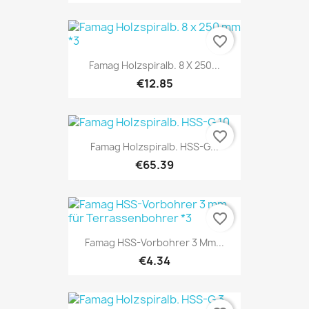
favorite_border
Famag Holzspiralb. 8 X 250...
€12.85
favorite_border
Famag Holzspiralb. HSS-G...
€65.39
favorite_border
Famag HSS-Vorbohrer 3 Mm...
€4.34