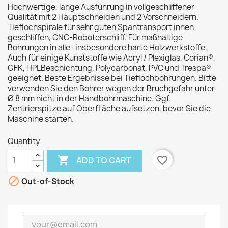
Hochwertige, lange Ausführung in vollgeschliffener
Qualität mit 2 Hauptschneiden und 2 Vorschneidern.
Tieflochspirale für sehr guten Spantransport innen
geschliffen, CNC-Roboterschliff. Für maßhaltige
Bohrungen in alle- insbesondere harte Holzwerkstoffe.
Auch für einige Kunststoffe wie Acryl / Plexiglas, Corian®,
GFK, HPLBeschichtung, Polycarbonat, PVC und Trespa®
geeignet. Beste Ergebnisse bei Tieflochbohrungen. Bitte
verwenden Sie den Bohrer wegen der Bruchgefahr unter
Ø 8 mm nicht in der Handbohrmaschine. Ggf.
Zentrierspitze auf Oberfl äche aufsetzen, bevor Sie die
Maschine starten.
Quantity

favorite_border
ADD TO CART

Out-of-Stock