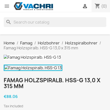
shopping_cart


(0)
search
Home
Famag
Holzbohrer
Holzspiralbohrer
Famag Holzspiralb. HSS-G 13,0 x 315 mm
FAMAG HOLZSPIRALB. HSS-G 13,0 X
315 MM
€88.06
Tax included