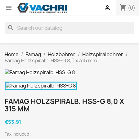
shopping_cart


(0)
search
Home
Famag
Holzbohrer
Holzspiralbohrer
Famag Holzspiralb. HSS-G 8,0 x 315 mm
FAMAG HOLZSPIRALB. HSS-G 8,0 X
315 MM
€53.91
Tax included