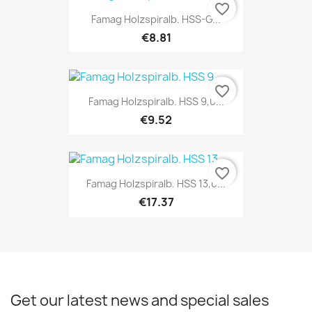
favorite_border
Famag Holzspiralb. HSS-G...
€8.81
favorite_border
Famag Holzspiralb. HSS 9,0...
€9.52
favorite_border
Famag Holzspiralb. HSS 13,0...
€17.37
Get our latest news and special sales