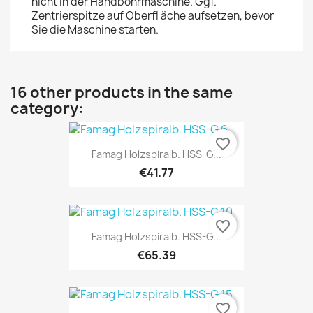
nicht in der Handbohrmaschine. Ggf.
Zentrierspitze auf Oberfl äche aufsetzen, bevor
Sie die Maschine starten.
16 other products in the same
category:
favorite_border
Famag Holzspiralb. HSS-G...
€41.77
favorite_border
Famag Holzspiralb. HSS-G...
€65.39
favorite_border