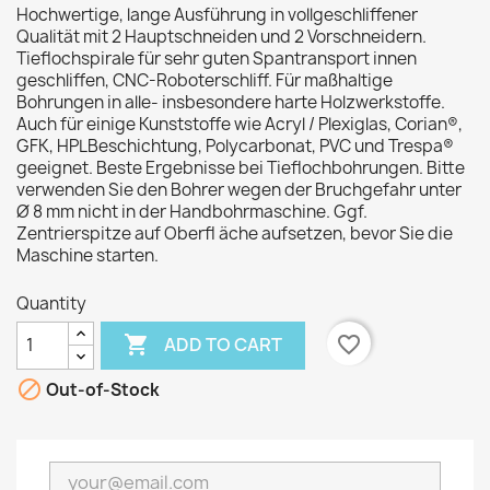
Hochwertige, lange Ausführung in vollgeschliffener
Qualität mit 2 Hauptschneiden und 2 Vorschneidern.
Tieflochspirale für sehr guten Spantransport innen
geschliffen, CNC-Roboterschliff. Für maßhaltige
Bohrungen in alle- insbesondere harte Holzwerkstoffe.
Auch für einige Kunststoffe wie Acryl / Plexiglas, Corian®,
GFK, HPLBeschichtung, Polycarbonat, PVC und Trespa®
geeignet. Beste Ergebnisse bei Tieflochbohrungen. Bitte
verwenden Sie den Bohrer wegen der Bruchgefahr unter
Ø 8 mm nicht in der Handbohrmaschine. Ggf.
Zentrierspitze auf Oberfl äche aufsetzen, bevor Sie die
Maschine starten.
Quantity

favorite_border
ADD TO CART

Out-of-Stock