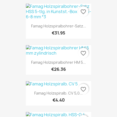
favorite_border
Famag Holzspiralbohrer-Satz...
€31.95
favorite_border
Famag Holzspiralbohrer HM 5...
€26.36
favorite_border
Famag Holzspiralb. CV 5,0...
€4.40