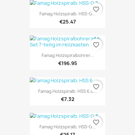
favorite_border
Famag Holzspiralb. HSS-G...
€25.47
favorite_border
Famag Holzspiralbohrer...
€196.95
favorite_border
Famag Holzspiralb. HSS 6,0...
€7.32
favorite_border
Famag Holzspiralb. HSS-G...
€25.17