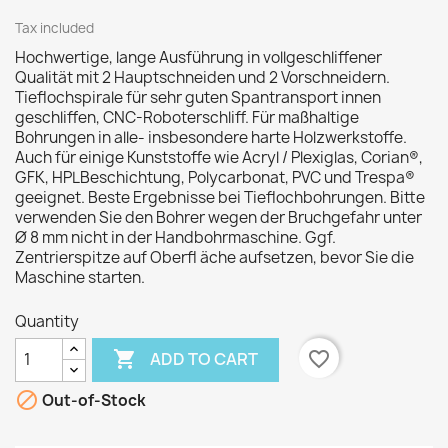
Tax included
Hochwertige, lange Ausführung in vollgeschliffener
Qualität mit 2 Hauptschneiden und 2 Vorschneidern.
Tieflochspirale für sehr guten Spantransport innen
geschliffen, CNC-Roboterschliff. Für maßhaltige
Bohrungen in alle- insbesondere harte Holzwerkstoffe.
Auch für einige Kunststoffe wie Acryl / Plexiglas, Corian®,
GFK, HPLBeschichtung, Polycarbonat, PVC und Trespa®
geeignet. Beste Ergebnisse bei Tieflochbohrungen. Bitte
verwenden Sie den Bohrer wegen der Bruchgefahr unter
Ø 8 mm nicht in der Handbohrmaschine. Ggf.
Zentrierspitze auf Oberfl äche aufsetzen, bevor Sie die
Maschine starten.
Quantity

favorite_border
ADD TO CART

Out-of-Stock