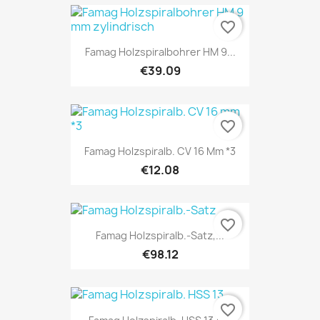
favorite_border
Famag Holzspiralbohrer HM 9...
€39.09
favorite_border
Famag Holzspiralb. CV 16 Mm *3
€12.08
favorite_border
Famag Holzspiralb.-Satz,...
€98.12
favorite_border