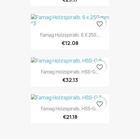
favorite_border
Famag Holzspiralb. 6 X 250...
€12.08
favorite_border
Famag Holzspiralb. HSS-G...
€32.13
favorite_border
Famag Holzspiralb. HSS-G...
€21.18