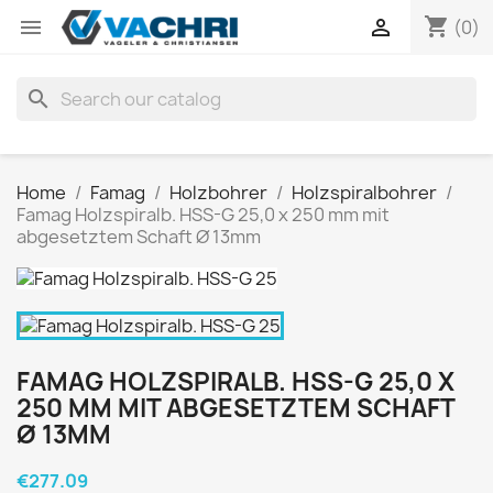
shopping_cart


(0)
search
Home
Famag
Holzbohrer
Holzspiralbohrer
Famag Holzspiralb. HSS-G 25,0 x 250 mm mit
abgesetztem Schaft Ø 13mm
FAMAG HOLZSPIRALB. HSS-G 25,0 X
250 MM MIT ABGESETZTEM SCHAFT
Ø 13MM
€277.09