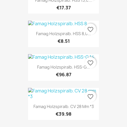
Famag Holzspiralb. HSS 13,0...
€17.37
favorite_border
Famag Holzspiralb. HSS 8,0...
€8.51
favorite_border
Famag Holzspiralb. HSS-G...
€96.87
favorite_border
Famag Holzspiralb. CV 28 Mm *3
€39.98