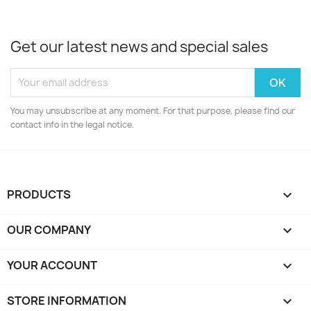
Get our latest news and special sales
You may unsubscribe at any moment. For that purpose, please find our
contact info in the legal notice.
PRODUCTS

OUR COMPANY

YOUR ACCOUNT

STORE INFORMATION
keyboard_arrow_down