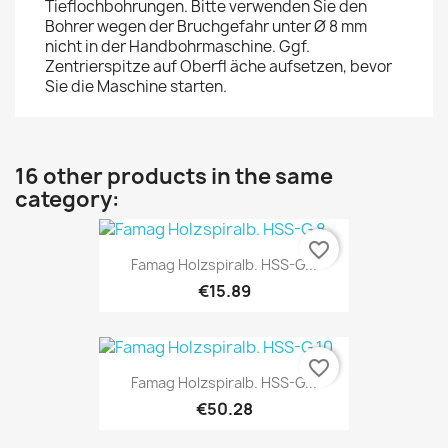
Tieflochbohrungen. Bitte verwenden Sie den
Bohrer wegen der Bruchgefahr unter Ø 8 mm
nicht in der Handbohrmaschine. Ggf.
Zentrierspitze auf Oberfl äche aufsetzen, bevor
Sie die Maschine starten.
16 other products in the same
category:
favorite_border
Famag Holzspiralb. HSS-G...
€15.89
favorite_border
Famag Holzspiralb. HSS-G...
€50.28