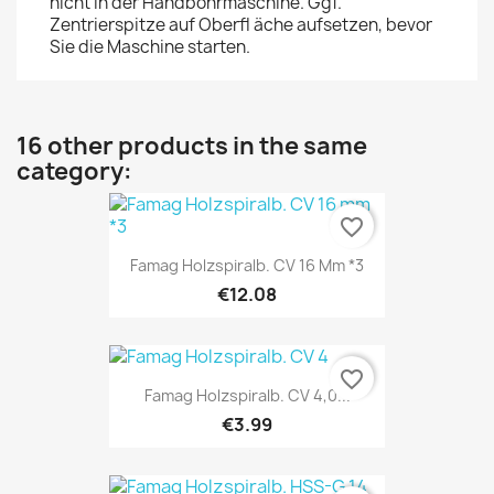
nicht in der Handbohrmaschine. Ggf.
Zentrierspitze auf Oberfl äche aufsetzen, bevor
Sie die Maschine starten.
16 other products in the same
category:
favorite_border
Famag Holzspiralb. CV 16 Mm *3
€12.08
favorite_border
Famag Holzspiralb. CV 4,0...
€3.99