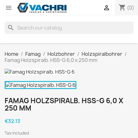
shopping_cart


(0)
search
Home
Famag
Holzbohrer
Holzspiralbohrer
Famag Holzspiralb. HSS-G 6,0 x 250 mm
FAMAG HOLZSPIRALB. HSS-G 6,0 X
250 MM
€32.13
Tax included