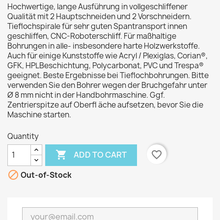
Hochwertige, lange Ausführung in vollgeschliffener
Qualität mit 2 Hauptschneiden und 2 Vorschneidern.
Tieflochspirale für sehr guten Spantransport innen
geschliffen, CNC-Roboterschliff. Für maßhaltige
Bohrungen in alle- insbesondere harte Holzwerkstoffe.
Auch für einige Kunststoffe wie Acryl / Plexiglas, Corian®,
GFK, HPLBeschichtung, Polycarbonat, PVC und Trespa®
geeignet. Beste Ergebnisse bei Tieflochbohrungen. Bitte
verwenden Sie den Bohrer wegen der Bruchgefahr unter
Ø 8 mm nicht in der Handbohrmaschine. Ggf.
Zentrierspitze auf Oberfl äche aufsetzen, bevor Sie die
Maschine starten.
Quantity

favorite_border
ADD TO CART

Out-of-Stock