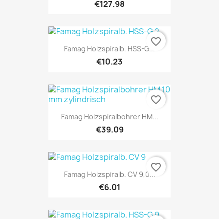
€127.98
favorite_border
Famag Holzspiralb. HSS-G...
€10.23
favorite_border
Famag Holzspiralbohrer HM...
€39.09
favorite_border
Famag Holzspiralb. CV 9,0...
€6.01