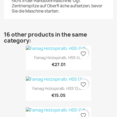
nicht in der Handbohrmaschine. Ggf.
Zentrierspitze auf Oberfl äche aufsetzen, bevor
Sie die Maschine starten.
16 other products in the same
category:
favorite_border
Famag Holzspiralb. HSS-G...
€27.01
favorite_border
Famag Holzspiralb. HSS 12,0...
€15.05
favorite_border