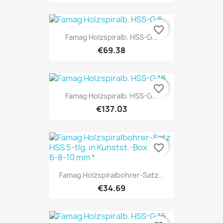
favorite_border
Famag Holzspiralb. HSS-G...
€69.38
favorite_border
Famag Holzspiralb. HSS-G...
€137.03
favorite_border
Famag Holzspiralbohrer-Satz...
€34.69