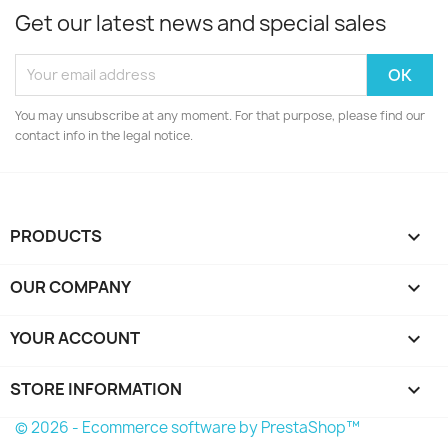
Get our latest news and special sales
You may unsubscribe at any moment. For that purpose, please find our
contact info in the legal notice.
PRODUCTS

OUR COMPANY

YOUR ACCOUNT

STORE INFORMATION
keyboard_arrow_down
© 2026 - Ecommerce software by PrestaShop™