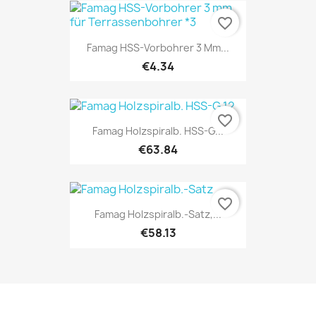
favorite_border
Famag HSS-Vorbohrer 3 Mm...
€4.34
favorite_border
Famag Holzspiralb. HSS-G...
€63.84
favorite_border
Famag Holzspiralb.-Satz,...
€58.13