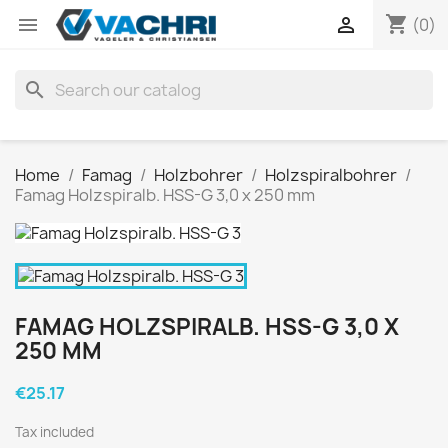
shopping_cart


(0)
search
Home
Famag
Holzbohrer
Holzspiralbohrer
Famag Holzspiralb. HSS-G 3,0 x 250 mm
FAMAG HOLZSPIRALB. HSS-G 3,0 X
250 MM
€25.17
Tax included