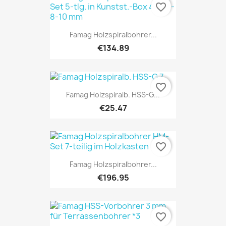
favorite_border
Famag Holzspiralbohrer...
€134.89
favorite_border
Famag Holzspiralb. HSS-G...
€25.47
favorite_border
Famag Holzspiralbohrer...
€196.95
favorite_border