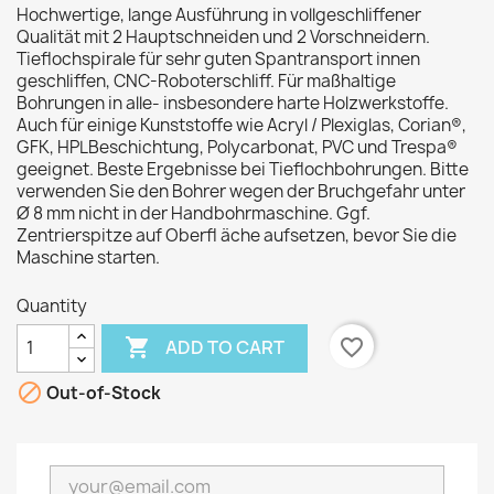
Hochwertige, lange Ausführung in vollgeschliffener
Qualität mit 2 Hauptschneiden und 2 Vorschneidern.
Tieflochspirale für sehr guten Spantransport innen
geschliffen, CNC-Roboterschliff. Für maßhaltige
Bohrungen in alle- insbesondere harte Holzwerkstoffe.
Auch für einige Kunststoffe wie Acryl / Plexiglas, Corian®,
GFK, HPLBeschichtung, Polycarbonat, PVC und Trespa®
geeignet. Beste Ergebnisse bei Tieflochbohrungen. Bitte
verwenden Sie den Bohrer wegen der Bruchgefahr unter
Ø 8 mm nicht in der Handbohrmaschine. Ggf.
Zentrierspitze auf Oberfl äche aufsetzen, bevor Sie die
Maschine starten.
Quantity

favorite_border
ADD TO CART

Out-of-Stock