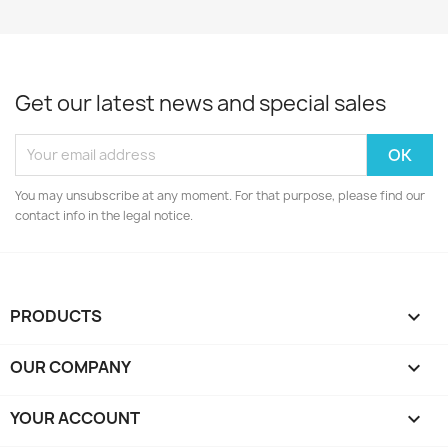
Get our latest news and special sales
You may unsubscribe at any moment. For that purpose, please find our
contact info in the legal notice.
PRODUCTS

OUR COMPANY

YOUR ACCOUNT
