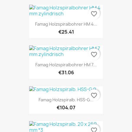
favorite_border
Famag Holzspiralbohrer HM 4...
€25.41
favorite_border
Famag Holzspiralbohrer HM 7...
€31.06
favorite_border
Famag Holzspiralb. HSS-G...
€104.07
favorite_border