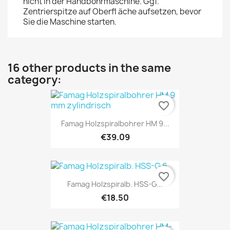
nicht in der Handbohrmaschine. Ggf.
Zentrierspitze auf Oberfl äche aufsetzen, bevor
Sie die Maschine starten.
16 other products in the same
category:
favorite_border
Famag Holzspiralbohrer HM 9...
€39.09
favorite_border
Famag Holzspiralb. HSS-G...
€18.50