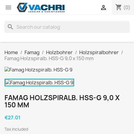
shopping_cart


(0)
search
Home
Famag
Holzbohrer
Holzspiralbohrer
Famag Holzspiralb. HSS-G 9,0 x 150 mm
FAMAG HOLZSPIRALB. HSS-G 9,0 X
150 MM
€27.01
Tax included