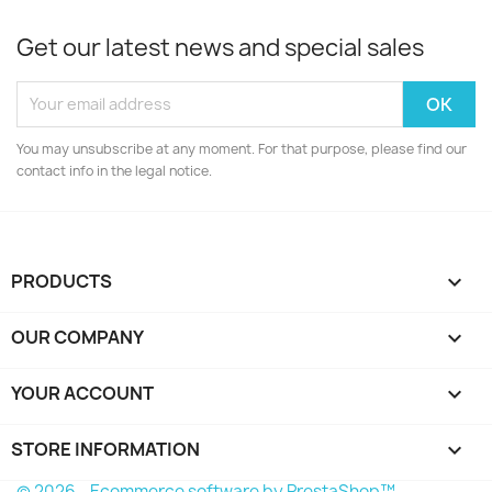
Get our latest news and special sales
You may unsubscribe at any moment. For that purpose, please find our
contact info in the legal notice.
PRODUCTS

OUR COMPANY

YOUR ACCOUNT

STORE INFORMATION
keyboard_arrow_down
© 2026 - Ecommerce software by PrestaShop™