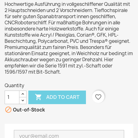
Hochwertige Ausführung in vollgeschliffener Qualität mit
2 Hauptschneiden und 2 Vorschneidern. Tieflochspirale
für sehr guten Spanabtransport innen geschliffen,
CNCRoboterschliff. Für maßhaltige Bohrungen in alle
insbesondere harte Holzwerkstoffe. Auch für einige
Kunststoffe wie Acryl / Plexiglas, Corian®, GFK, HPL-
Beschichtung, Polycarbonat, PVC und Trespa® geeignet.
Premiumqualität zum fairen Preis. Besonders für
stationären Einsatz geeignet, in Weichholz nur bedingt im
Akkuschrauber wegen zu geringer Drehzahl. Hier
empfehlen wir die Serie 1591 mit zyl.-Schaft oder
1596/1597 mit Bit-Schaft.
Quantity

favorite_border
ADD TO CART

Out-of-Stock