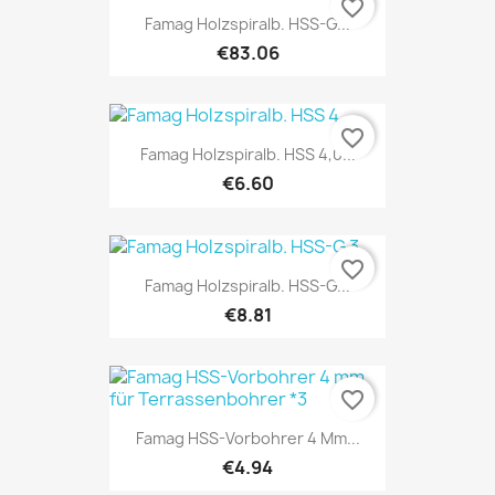
favorite_border
Famag Holzspiralb. HSS-G...
€83.06
favorite_border
Famag Holzspiralb. HSS 4,0...
€6.60
favorite_border
Famag Holzspiralb. HSS-G...
€8.81
favorite_border
Famag HSS-Vorbohrer 4 Mm...
€4.94