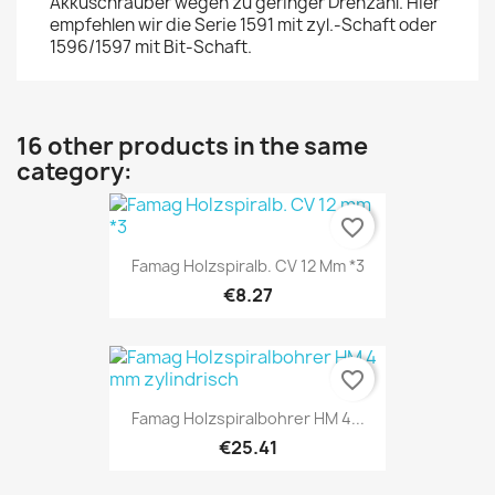
Akkuschrauber wegen zu geringer Drehzahl. Hier
empfehlen wir die Serie 1591 mit zyl.-Schaft oder
1596/1597 mit Bit-Schaft.
16 other products in the same
category:
favorite_border
Famag Holzspiralb. CV 12 Mm *3
€8.27
favorite_border
Famag Holzspiralbohrer HM 4...
€25.41