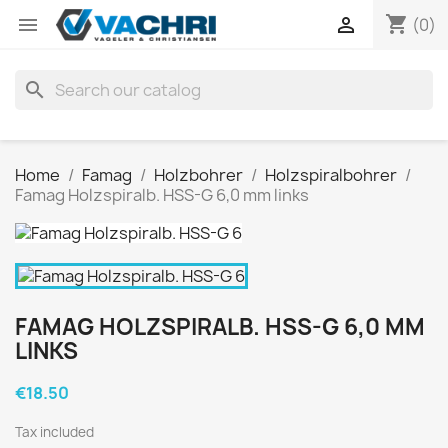
shopping_cart


(0)
search
Home
Famag
Holzbohrer
Holzspiralbohrer
Famag Holzspiralb. HSS-G 6,0 mm links
FAMAG HOLZSPIRALB. HSS-G 6,0 MM
LINKS
€18.50
Tax included