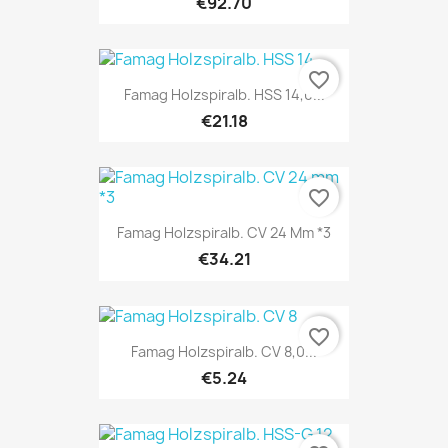
€92.70
favorite_border
Famag Holzspiralb. HSS 14,0...
€21.18
favorite_border
Famag Holzspiralb. CV 24 Mm *3
€34.21
favorite_border
Famag Holzspiralb. CV 8,0...
€5.24