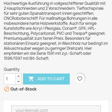
Hochwertige Ausführung in vollgeschliffener Qualität mit
2 Hauptschneiden und 2 Vorschneidern. Tieflochspirale
für sehr guten Spanabtransport innen geschliffen,
CNCRoboterschliff. Für maßhaltige Bohrungen in alle
insbesondere harte Holzwerkstoffe. Auch für einige
Kunststoffe wie Acryl / Plexiglas, Corian®, GFK, HPL-
Beschichtung, Polycarbonat, PVC und Trespa® geeignet.
Premiumqualität zum fairen Preis. Besonders für
stationären Einsatz geeignet, in Weichholz nur bedingt im
Akkuschrauber wegen zu geringer Drehzahl. Hier
empfehlen wir die Serie 1591 mit zyl.-Schaft oder
1596/1597 mit Bit-Schaft.
Quantity

favorite_border
ADD TO CART

Out-of-Stock