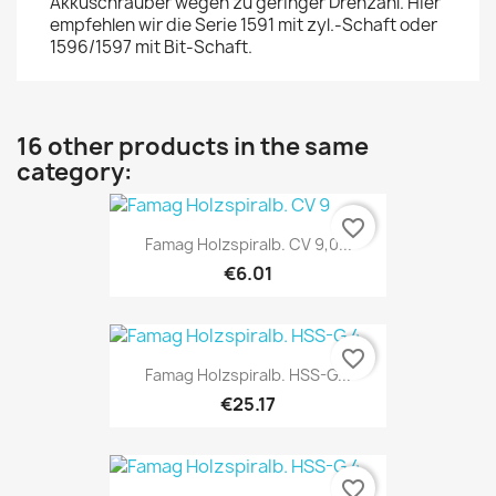
Akkuschrauber wegen zu geringer Drehzahl. Hier
empfehlen wir die Serie 1591 mit zyl.-Schaft oder
1596/1597 mit Bit-Schaft.
16 other products in the same
category:
favorite_border
Famag Holzspiralb. CV 9,0...
€6.01
favorite_border
Famag Holzspiralb. HSS-G...
€25.17
favorite_border