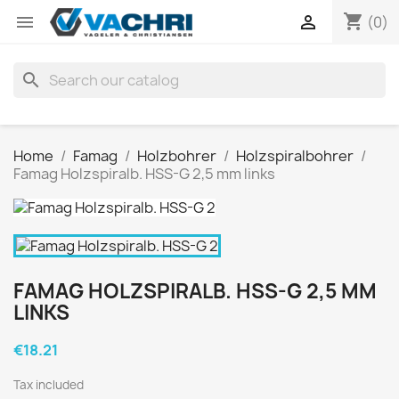
shopping_cart


(0)
search
Home
Famag
Holzbohrer
Holzspiralbohrer
Famag Holzspiralb. HSS-G 2,5 mm links
FAMAG HOLZSPIRALB. HSS-G 2,5 MM
LINKS
€18.21
Tax included