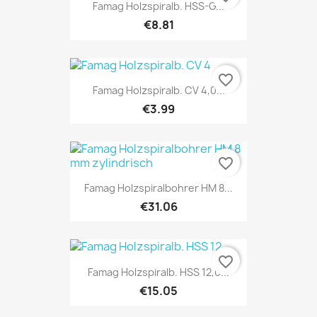
Famag Holzspiralb. HSS-G...
€8.81
favorite_border
Famag Holzspiralb. CV 4,0...
€3.99
favorite_border
Famag Holzspiralbohrer HM 8...
€31.06
favorite_border
Famag Holzspiralb. HSS 12,0...
€15.05