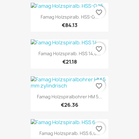
favorite_border
Famag Holzspiralb. HSS-G...
€84.13
favorite_border
Famag Holzspiralb. HSS 14,0...
€21.18
favorite_border
Famag Holzspiralbohrer HM 5...
€26.36
favorite_border
Famag Holzspiralb. HSS 6,0...