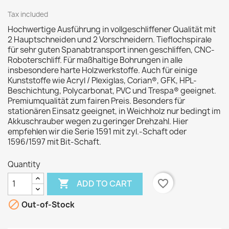
Tax included
Hochwertige Ausführung in vollgeschliffener Qualität mit
2 Hauptschneiden und 2 Vorschneidern. Tieflochspirale
für sehr guten Spanabtransport innen geschliffen, CNC-
Roboterschliff. Für maßhaltige Bohrungen in alle
insbesondere harte Holzwerkstoffe. Auch für einige
Kunststoffe wie Acryl / Plexiglas, Corian®, GFK, HPL-
Beschichtung, Polycarbonat, PVC und Trespa® geeignet.
Premiumqualität zum fairen Preis. Besonders für
stationären Einsatz geeignet, in Weichholz nur bedingt im
Akkuschrauber wegen zu geringer Drehzahl. Hier
empfehlen wir die Serie 1591 mit zyl.-Schaft oder
1596/1597 mit Bit-Schaft.
Quantity

favorite_border
ADD TO CART

Out-of-Stock