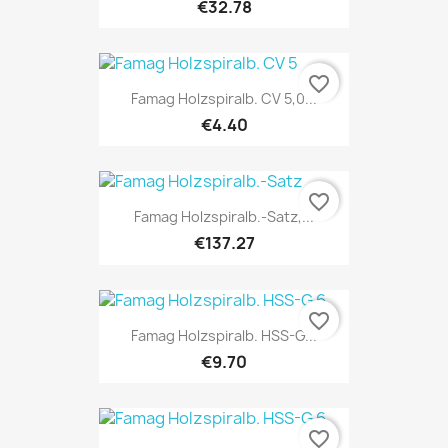
€32.78
favorite_border
Famag Holzspiralb. CV 5,0...
€4.40
favorite_border
Famag Holzspiralb.-Satz,...
€137.27
favorite_border
Famag Holzspiralb. HSS-G...
€9.70
favorite_border