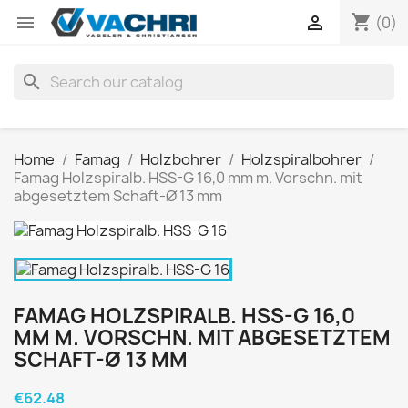
shopping_cart


(0)
search
Home
Famag
Holzbohrer
Holzspiralbohrer
Famag Holzspiralb. HSS-G 16,0 mm m. Vorschn. mit
abgesetztem Schaft-Ø 13 mm
FAMAG HOLZSPIRALB. HSS-G 16,0
MM M. VORSCHN. MIT ABGESETZTEM
SCHAFT-Ø 13 MM
€62.48