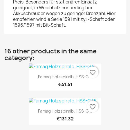
Preis. Besonders für stationären Einsatz
geeignet, in Weichholz nur bedingt im
Akkuschrauber wegen zu geringer Drehzahl. Hier
empfehlen wir die Serie 1591 mit zyl.-Schaft oder
1596/1597 mit Bit-Schaft.
16 other products in the same
category:
favorite_border
Famag Holzspiralb. HSS-G...
€41.41
favorite_border
Famag Holzspiralb. HSS-G...
€131.32