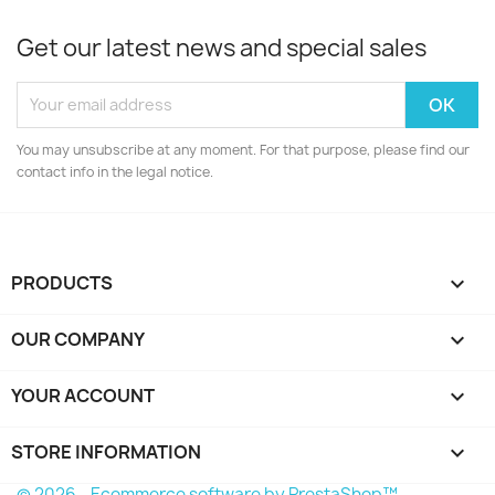
Get our latest news and special sales
You may unsubscribe at any moment. For that purpose, please find our
contact info in the legal notice.
PRODUCTS

OUR COMPANY

YOUR ACCOUNT

STORE INFORMATION
keyboard_arrow_down
© 2026 - Ecommerce software by PrestaShop™