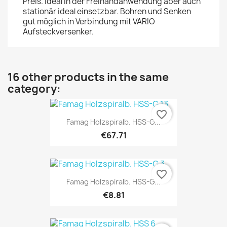
Preis. Ideal in der Freihandanwendung aber auch
stationär ideal einsetzbar. Bohren und Senken
gut möglich in Verbindung mit VARIO
Aufsteckversenker.
16 other products in the same
category:
favorite_border
Famag Holzspiralb. HSS-G...
€67.71
favorite_border
Famag Holzspiralb. HSS-G...
€8.81