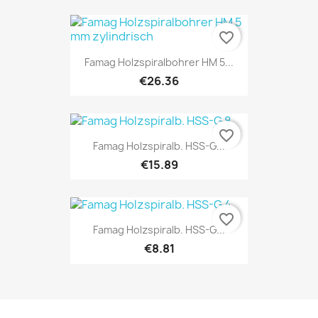
favorite_border
Famag Holzspiralbohrer HM 5...
€26.36
favorite_border
Famag Holzspiralb. HSS-G...
€15.89
favorite_border
Famag Holzspiralb. HSS-G...
€8.81