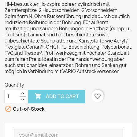
HM-bestückter Holzspiralbohrer zylindrisch mit
Zentrierspitze, 2 Hauptschneiden, 2 Vorschneidern.
Spiralform N. Ohne Rückenführung und dadurch deutlich
reduzierte Reibung in der Bohrung. Für äußerst
maßhaltige und saubere Bohrungen in Hartholz (europ. u.
exotisch), Laminat und hart beschichtete sowie
unbeschichtete Spanplatten und Kunststoffe wie Acryl /
Plexiglas, Corian®, GFK, HPL- Beschichtung, Polycarbonat,
PVC und Trespa®. Profi werkzeug mit höchster Standzeit
zum fairen Preis. Ideal in der Freihandanwendung aber
auch stationär ideal einsetzbar. Bohren und Senken gut
möglich in Verbindung mit VARIO Aufsteckversenker.
Quantity

favorite_border
ADD TO CART

Out-of-Stock