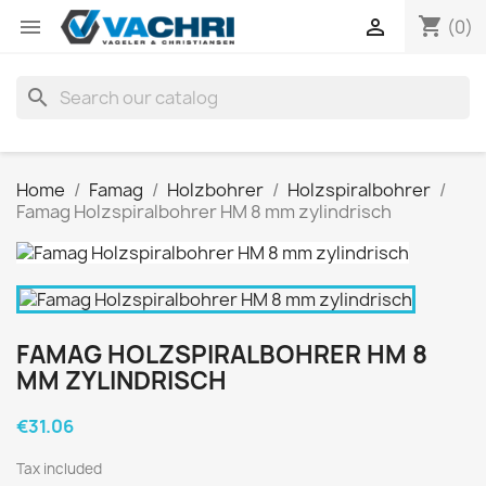
shopping_cart


(0)
search
Home
Famag
Holzbohrer
Holzspiralbohrer
Famag Holzspiralbohrer HM 8 mm zylindrisch
FAMAG HOLZSPIRALBOHRER HM 8
MM ZYLINDRISCH
€31.06
Tax included