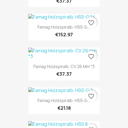
€37.37
favorite_border
Famag Holzspiralb. HSS-G...
€152.97
favorite_border
Famag Holzspiralb. CV 26 Mm *3
€37.37
favorite_border
Famag Holzspiralb. HSS-G...
€21.18