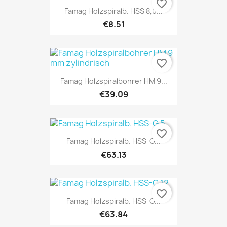
favorite_border
Famag Holzspiralb. HSS 8,0...
€8.51
favorite_border
Famag Holzspiralbohrer HM 9...
€39.09
favorite_border
Famag Holzspiralb. HSS-G...
€63.13
favorite_border
Famag Holzspiralb. HSS-G...
€63.84