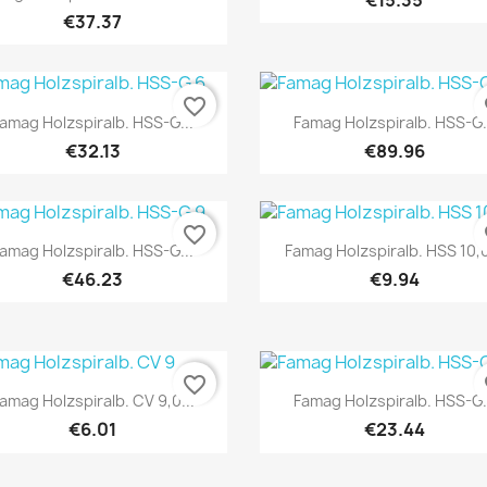
€15.35
€37.37
favorite_border
fa
Quick view
Quick view


amag Holzspiralb. HSS-G...
Famag Holzspiralb. HSS-G.
€32.13
€89.96
favorite_border
fa
Quick view
Quick view


amag Holzspiralb. HSS-G...
Famag Holzspiralb. HSS 10,0
€46.23
€9.94
favorite_border
fa
Quick view
Quick view


amag Holzspiralb. CV 9,0...
Famag Holzspiralb. HSS-G.
€6.01
€23.44