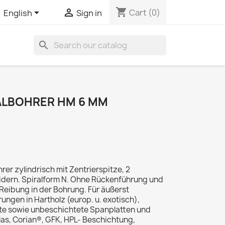
shopping_cart


Cart
(0)
English
Sign in
search
ALBOHRER HM 6 MM
er zylindrisch mit Zentrierspitze, 2
dern. Spiralform N. Ohne Rückenführung und
Reibung in der Bohrung. Für äußerst
ngen in Hartholz (europ. u. exotisch),
te sowie unbeschichtete Spanplatten und
glas, Corian®, GFK, HPL- Beschichtung,