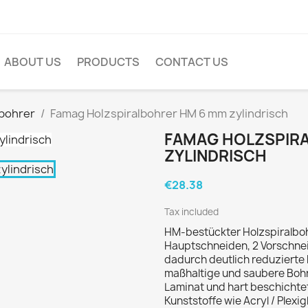
ABOUT US
PRODUCTS
CONTACT US
lbohrer
Famag Holzspiralbohrer HM 6 mm zylindrisch
FAMAG HOLZSPIR
ZYLINDRISCH
€28.38
Tax included
HM-bestückter Holzspiralbohr
Hauptschneiden, 2 Vorschnei
dadurch deutlich reduzierte 
maßhaltige und saubere Bohru
Laminat und hart beschichte
Kunststoffe wie Acryl / Plexi