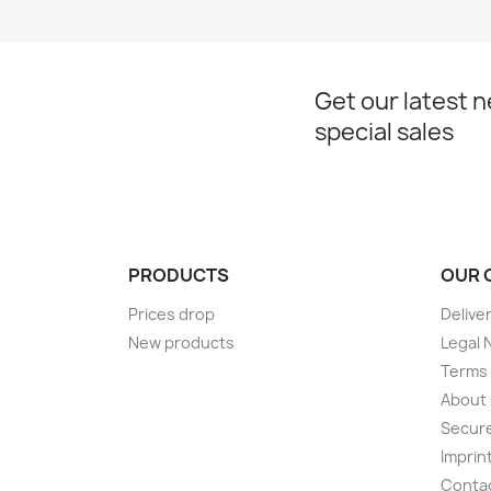
Get our latest 
special sales
PRODUCTS
OUR 
Prices drop
Delive
New products
Legal 
Terms 
About
Secur
Imprin
Conta