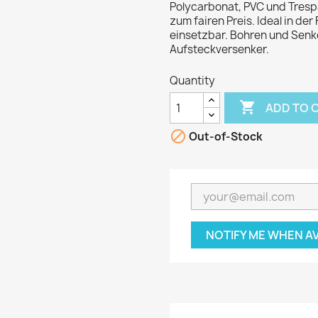
Polycarbonat, PVC und Tresp
zum fairen Preis. Ideal in d
einsetzbar. Bohren und Senk
Aufsteckversenker.
Quantity

ADD TO 

Out-of-Stock
NOTIFY ME WHEN A