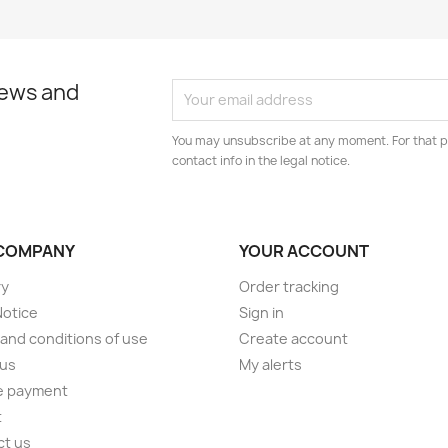
news and
You may unsubscribe at any moment. For that p
contact info in the legal notice.
COMPANY
YOUR ACCOUNT
ry
Order tracking
Notice
Sign in
and conditions of use
Create account
 us
My alerts
e payment
t
ct us