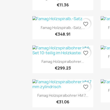
€11.36
favorite_border
Quick view

Famag Holzspiralb.-Satz,...
F
€348.91
favorite_border
F
Quick view

Famag Holzspiralbohrer...
€299.23
favorite_border
F
Quick view

Famag Holzspiralbohrer HM 7...
€31.06