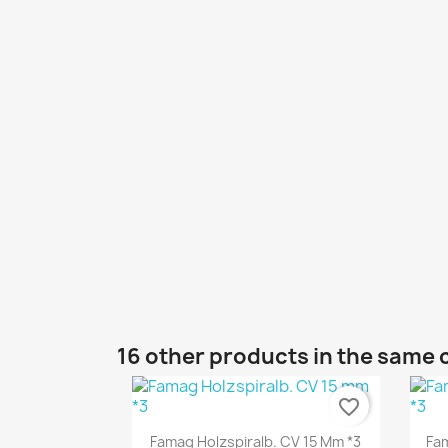
16 other products in the same 
favorite_border
Quick view

Famag Holzspiralb. CV 15 Mm *3
Fam