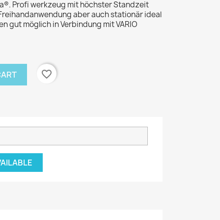
a®. Profi werkzeug mit höchster Standzeit
er Freihandanwendung aber auch stationär ideal
en gut möglich in Verbindung mit VARIO
favorite_border
CART
VAILABLE