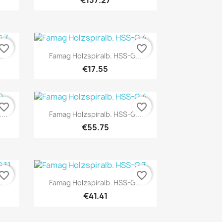
€137.27
vorite_border
favorite_border
Quick view

..
Famag Holzspiralb. HSS-G...
€17.55
vorite_border
favorite_border
Quick view

...
Famag Holzspiralb. HSS-G...
€55.75
vorite_border
favorite_border
Quick view

..
Famag Holzspiralb. HSS-G...
€41.41