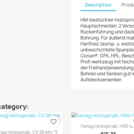
Description
Produ
HM-bestückter Holzspiral
Hauptschneiden, 2 Vorsc
Rückenführung und dadur
Bohrung. Für äußerst ma
Hartholz (europ. u. exot
unbeschichtete Spanplatt
Corian®, GFK, HPL- Besc
Profi werkzeug mit höchst
der Freihandanwendung a
Bohren und Senken gut m
Aufsteckversenker.
category:
favorite_border
fa
Quick view

Famag Holzspiralb. HSS-G.
Quick view

ag Holzspiralb. CV 26 Mm *3