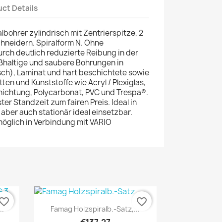
ct Details
bohrer zylindrisch mit Zentrierspitze, 2
hneidern. Spiralform N. Ohne
ch deutlich reduzierte Reibung in der
ßhaltige und saubere Bohrungen in
isch), Laminat und hart beschichtete sowie
en und Kunststoffe wie Acryl / Plexiglas,
hichtung, Polycarbonat, PVC und Trespa®.
er Standzeit zum fairen Preis. Ideal in
ber auch stationär ideal einsetzbar.
öglich in Verbindung mit VARIO
vorite_border
favorite_border
Quick view

..
Famag Holzspiralb.-Satz,...