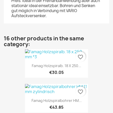
Preis. Ideal in der Freihandanwendung aber auch
stationär ideal einsetzbar. Bohren und Senken
gut möglich in Verbindung mit VARIO
Aufsteckversenker.
16 other products in the same
category:
favorite_border
Famag Holzspiralb. 18 X 250...
€30.05
favorite_border
Famag Holzspiralbohrer HM...
€43.85