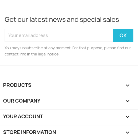
Get our latest news and special sales
You may unsubscribe at any moment. For that purpose, please find our
contact info in the legal notice.
PRODUCTS

OUR COMPANY

YOUR ACCOUNT

STORE INFORMATION
keyboard_arrow_down