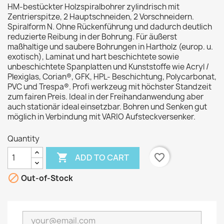
HM-bestückter Holzspiralbohrer zylindrisch mit
Zentrierspitze, 2 Hauptschneiden, 2 Vorschneidern.
Spiralform N. Ohne Rückenführung und dadurch deutlich
reduzierte Reibung in der Bohrung. Für äußerst
maßhaltige und saubere Bohrungen in Hartholz (europ. u.
exotisch), Laminat und hart beschichtete sowie
unbeschichtete Spanplatten und Kunststoffe wie Acryl /
Plexiglas, Corian®, GFK, HPL- Beschichtung, Polycarbonat,
PVC und Trespa®. Profi werkzeug mit höchster Standzeit
zum fairen Preis. Ideal in der Freihandanwendung aber
auch stationär ideal einsetzbar. Bohren und Senken gut
möglich in Verbindung mit VARIO Aufsteckversenker.
Quantity

favorite_border
ADD TO CART

Out-of-Stock