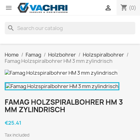
shopping_cart


(0)
search
Home
Famag
Holzbohrer
Holzspiralbohrer
Famag Holzspiralbohrer HM 3 mm zylindrisch
FAMAG HOLZSPIRALBOHRER HM 3
MM ZYLINDRISCH
€25.41
Tax included