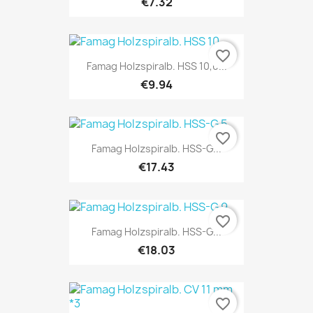
€7.32
favorite_border
Famag Holzspiralb. HSS 10,0...
€9.94
favorite_border
Famag Holzspiralb. HSS-G...
€17.43
favorite_border
Famag Holzspiralb. HSS-G...
€18.03
favorite_border