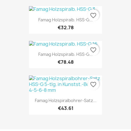
favorite_border
Famag Holzspiralb. HSS-G...
€32.78
favorite_border
Famag Holzspiralb. HSS-G...
€78.48
favorite_border
Famag Holzspiralbohrer-Satz...
€43.61