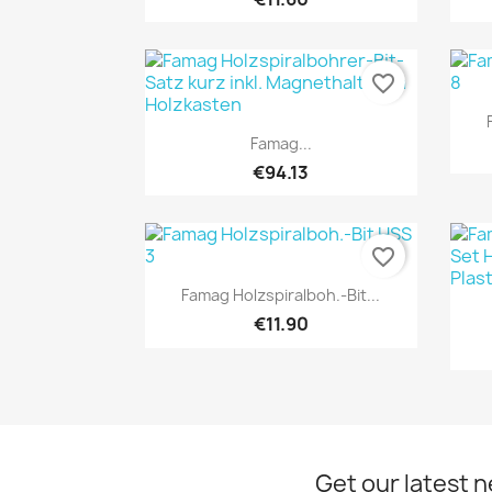
favorite_border
Quick view

Famag...
€94.13
favorite_border
Quick view

Famag Holzspiralboh.-Bit...
€11.90
Get our latest 