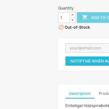
Quantity

ADD TO 

Out-of-Stock
NOTIFY ME WHEN A
Description
Produ
Einteiliger Holzspiralboh