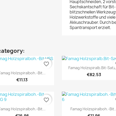
Hauptschneiden, 2 vors
Sechskantschaft für Bit-
blitzschnellen Werkzeug
Holzwerkstoffe und viele
Akkuschrauber. Durch be
Spantransport erzielt.
category:
favorite_border
fa
Quick view

Famag Holzspiralb.Bit-Satz,
Quick view

Famag Holzspiralboh.-Bit...
€82.53
€11.13
favorite_border
fa
Quick view
Quick view


Famag Holzspiralboh.-Bit...
Famag Holzspiralboh.-Bit..
€16.96
€11.96