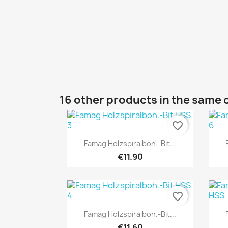
16 other products in the same 
favorite_border
Quick view

Famag Holzspiralboh.-Bit...
€11.90
favorite_border
Quick view

Famag Holzspiralboh.-Bit...
€11.60