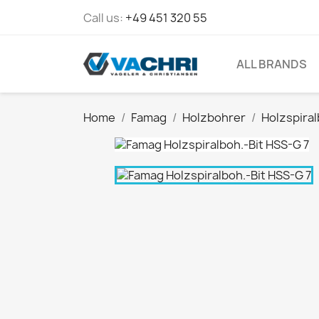
Call us:
+49 451 320 55
ALL BRANDS
Home
Famag
Holzbohrer
Holzspiral