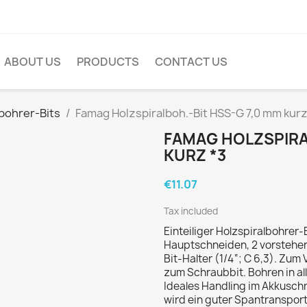
ABOUT US
PRODUCTS
CONTACT US
bohrer-Bits
Famag Holzspiralboh.-Bit HSS-G 7,0 mm kurz
FAMAG HOLZSPIRA
KURZ *3
€11.07
Tax included
Einteiliger Holzspiralbohrer-B
Hauptschneiden, 2 vorstehe
Bit-Halter (1/4“; C 6,3). Zu
zum Schraubbit. Bohren in all
Ideales Handling im Akkusch
wird ein guter Spantransport 