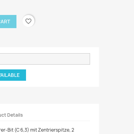
favorite_border
CART
VAILABLE
ct Details
rer-Bit (C 6,3) mit Zentrierspitze, 2