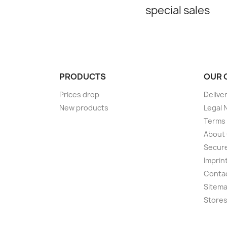
special sales
PRODUCTS
OUR 
Prices drop
Delive
New products
Legal 
Terms 
About
Secur
Imprin
Conta
Sitem
Store