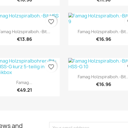
favorite_border
fa
Quick view
Quick view


Famag Holzspiralboh.-Bit...
Famag Holzspiralboh.-Bit..
€13.86
€16.96
favorite_border
fa
Quick view

Famag Holzspiralboh.-Bit..
Quick view

Famag...
€16.96
€49.21
news and