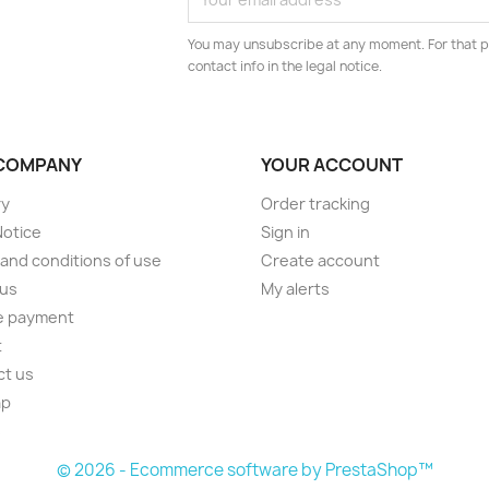
You may unsubscribe at any moment. For that p
contact info in the legal notice.
COMPANY
YOUR ACCOUNT
ry
Order tracking
Notice
Sign in
and conditions of use
Create account
 us
My alerts
e payment
t
ct us
ap
s
© 2026 - Ecommerce software by PrestaShop™