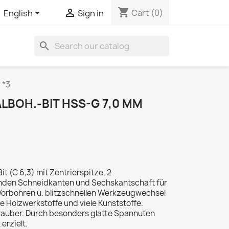
shopping_cart


Cart
(0)
English
Sign in
search
 *3
LBOH.-BIT HSS-G 7,0 MM
it (C 6,3) mit Zentrierspitze, 2
nden Schneidkanten und Sechskantschaft für
m Vorbohren u. blitzschnellen Werkzeugwechsel
e Holzwerkstoffe und viele Kunststoffe.
rauber. Durch besonders glatte Spannuten
erzielt.