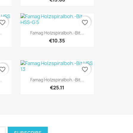
vorite_border
favorite_border
Quick view

.
Famag Holzspiralboh.-Bit...
€10.35
vorite_border
favorite_border
Quick view

.
Famag Holzspiralboh.-Bit...
€25.11