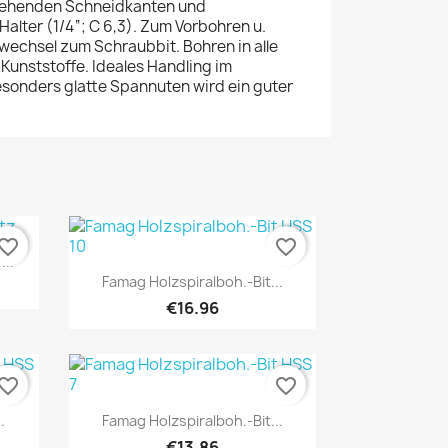
tehenden Schneidkanten und
Halter (1/4“; C 6,3). Zum Vorbohren u.
wechsel zum Schraubbit. Bohren in alle
 Kunststoffe. Ideales Handling im
sonders glatte Spannuten wird ein guter
vorite_border
favorite_border
...
Quick view

Famag Holzspiralboh.-Bit...
€16.96
vorite_border
favorite_border
Quick view

.
Famag Holzspiralboh.-Bit...
€13.86