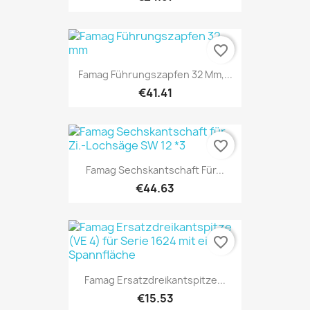
favorite_border
Famag Führungszapfen 32 Mm,...
€41.41
favorite_border
Famag Sechskantschaft Für...
€44.63
favorite_border
Famag Ersatzdreikantspitze...
€15.53