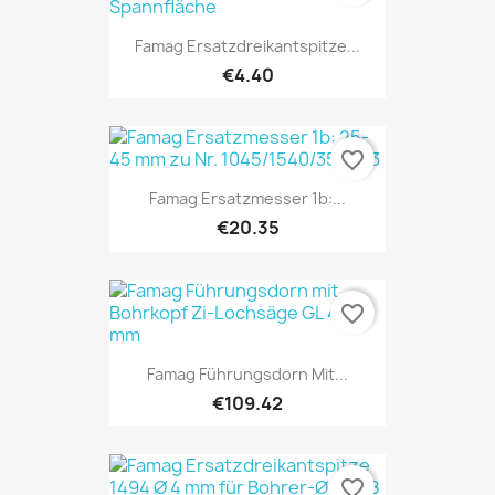
Famag Ersatzdreikantspitze...
€4.40
favorite_border
Famag Ersatzmesser 1b:...
€20.35
favorite_border
Famag Führungsdorn Mit...
€109.42
favorite_border