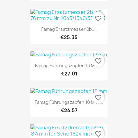
favorite_border
Famag Ersatzmesser 2b:...
€25.35
favorite_border
Famag Führungszapfen 13 Mm,...
€27.01
favorite_border
Famag Führungszapfen 10 Mm,...
€24.57
favorite_border