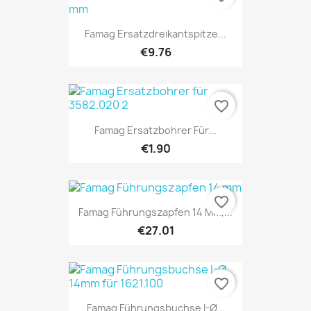
Famag Ersatzdreikantspitze...
€9.76
favorite_border
Famag Ersatzbohrer Für...
€1.90
favorite_border
Famag Führungszapfen 14 Mm,...
€27.01
favorite_border
Famag Führungsbuchse I-Ø...