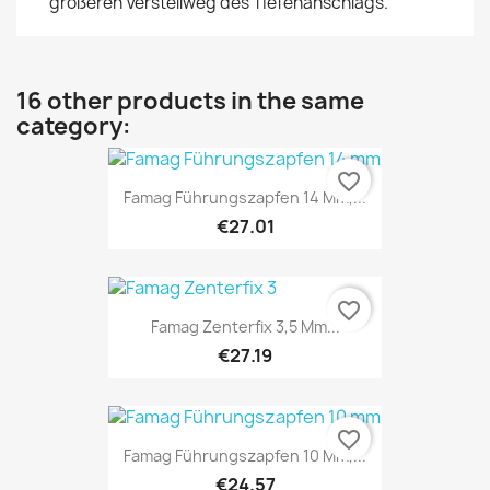
größeren Verstellweg des Tiefenanschlags.
16 other products in the same
category:
favorite_border
Famag Führungszapfen 14 Mm,...
€27.01
favorite_border
Famag Zenterfix 3,5 Mm...
€27.19
favorite_border
Famag Führungszapfen 10 Mm,...
€24.57