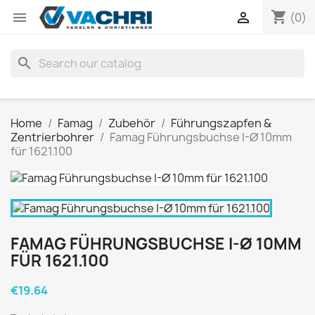
shopping_cart


(0)
search
Home
Famag
Zubehör
Führungszapfen &
Zentrierbohrer
Famag Führungsbuchse I-Ø 10mm
für 1621.100
FAMAG FÜHRUNGSBUCHSE I-Ø 10MM
FÜR 1621.100
€19.64