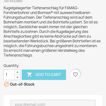
Tax included
Kugelgelagerter Tiefenanschlag für FAMAG-
Forstnerbohrer und Bormax® mit auswechselbaren
Führungsbuchsen. Der Tiefenanschlag wird auf dem
Bohrerhalm montiert und die Bohrtiefe justiert. So ist es
möglich, Sacklöcher exakt immer mit der gleichen
Bohrtiefe zu bohren. Durch die Kugellagerung des
Anschlagkorbes gibt es keine Abdrücke auf dem zu
bearbeitenden Werkstück. Bei größeren Bohrtiefen ist es
möglich, die Führungsbuchse umgedreht zu montieren.
So erreicht man einen größeren Verstellweg des
Tiefenanschlags.
Quantity

favorite_border
ADD TO CART

Out-of-Stock