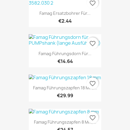
favorite_border
Famag Ersatzbohrer Für...
€2.44
favorite_border
Famag Führungsdorn Für...
€14.64
favorite_border
Famag Führungszapfen 18 Mm,...
€29.99
favorite_border
Famag Führungszapfen 8 Mm,...
€24.57