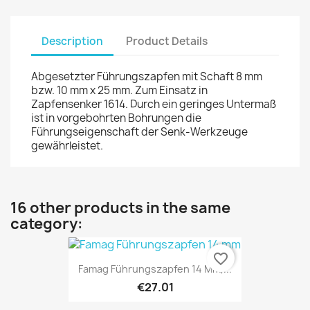
Description
Product Details
Abgesetzter Führungszapfen mit Schaft 8 mm
bzw. 10 mm x 25 mm. Zum Einsatz in
Zapfensenker 1614. Durch ein geringes Untermaß
ist in vorgebohrten Bohrungen die
Führungseigenschaft der Senk-Werkzeuge
gewährleistet.
16 other products in the same
category:
favorite_border
Famag Führungszapfen 14 Mm,...
€27.01