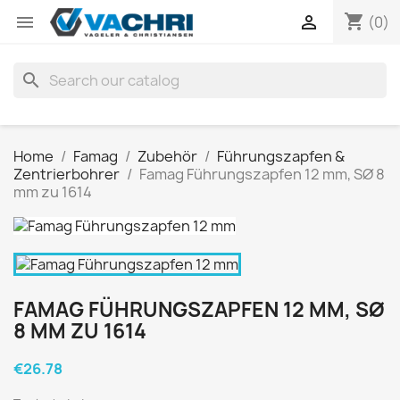
shopping_cart


(0)
search
Home
Famag
Zubehör
Führungszapfen &
Zentrierbohrer
Famag Führungszapfen 12 mm, SØ 8
mm zu 1614
FAMAG FÜHRUNGSZAPFEN 12 MM, SØ
8 MM ZU 1614
€26.78