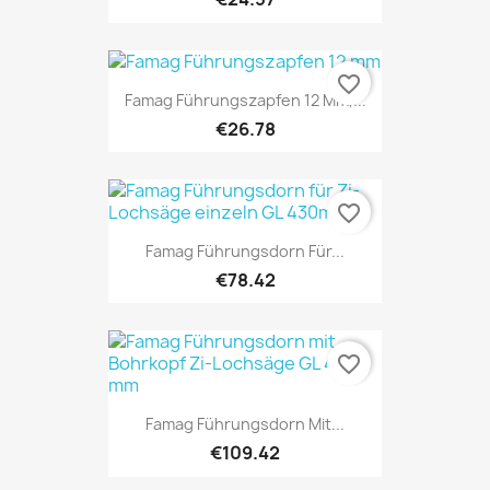
favorite_border
Famag Führungszapfen 12 Mm,...
€26.78
favorite_border
Famag Führungsdorn Für...
€78.42
favorite_border
Famag Führungsdorn Mit...
€109.42