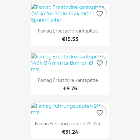
favorite_border
Famag Ersatzdreikantspitze...
€15.53
favorite_border
Famag Ersatzdreikantspitze...
€9.76
favorite_border
Famag Führungszapfen 20 Mm,...
€31.24