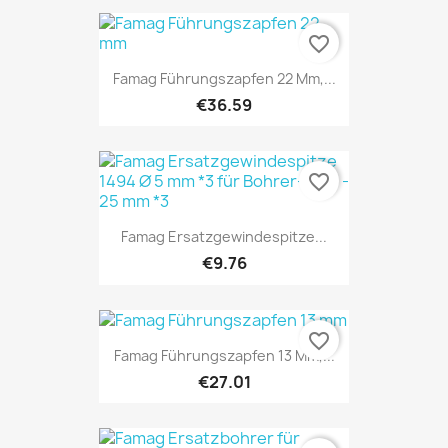
favorite_border
Famag Führungszapfen 22 Mm,...
€36.59
favorite_border
Famag Ersatzgewindespitze...
€9.76
favorite_border
Famag Führungszapfen 13 Mm,...
€27.01