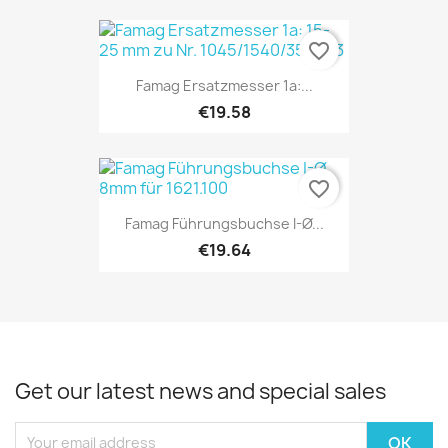
favorite_border
Famag Ersatzmesser 1a:...
€19.58
favorite_border
Famag Führungsbuchse I-Ø...
€19.64
Get our latest news and special sales