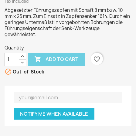
Tax included
Abgesetzter Führungszapfen mit Schaft 8 mm bzw. 10
mm x 25 mm. Zum Einsatz in Zapfensenker 1614. Durch ein
geringes Untermaß ist in vorgebohrten Bohrungen die
Führungseigenschaft der Senk-Werkzeuge
gewährleistet.
Quantity

favorite_border
ADD TO CART

Out-of-Stock
NOTIFY ME WHEN AVAILABLE