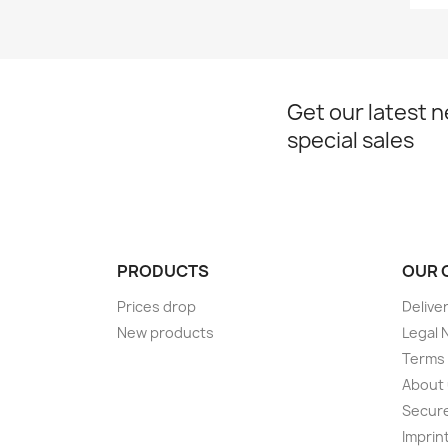
Get our latest 
special sales
PRODUCTS
OUR 
Prices drop
Delive
New products
Legal 
Terms 
About
Secur
Imprin