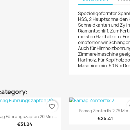
Speziell geformter Span
HSS, 2 Hauptschneiden 
Schneidkanten und Zylin
Diamantschliff. Zum Fer
meisten Harthölzern. Für
empfehlen wir Schlangen
Auch für Hirnholzbohrung
Zimmereimaschine geeign
Hartholz. Für Kopfholzbo
Maschine min. 50 Nm Dr
category:
favorite_border
fa
Quick view

Famag Zenterfix 2,75 Mm..
Quick view

ag Führungszapfen 20 Mm,...
€25.41
€31.24