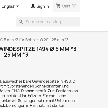
shopping_cart


Cart
(0)
English
Sign in
search
 5 mm *3 für Bohrer-Ø 20 - 25 mm *3
INDESPITZE 1494 Ø 5 MM *3
- 25 MM *3
l, auswechselbare Gewindespitze in HSS, 2
t mit vorstehenden Schneidkanten und
lächen. CNC-Diamantschliff. Zum Fertigen von
n meisten Harthölzern. Für exotische
fehlen wir Schlangenbohrer mit Untermesser
nholzbohrungen in Hartholz mit starker