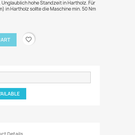
Unglaublich hohe Standzeit in Hartholz. Für
 in Hartholz sollte die Maschine min. 50 Nm
favorite_border
CART
VAILABLE
ct Details