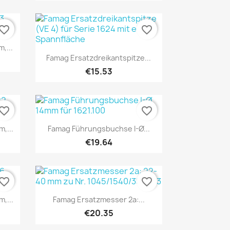
vorite_border
favorite_border
,...
Quick view

Famag Ersatzdreikantspitze...
€15.53
vorite_border
favorite_border
Quick view

,...
Famag Führungsbuchse I-Ø...
€19.64
vorite_border
favorite_border
Quick view

,...
Famag Ersatzmesser 2a:...
€20.35