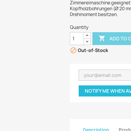
Zimmereimaschine geeignet. 
Kopfholzbohrungen (Ø 20 mm)
Drehmoment besitzen.
Quantity

ADD TO 

Out-of-Stock
NOTIFY ME WHEN A
Description
Produ