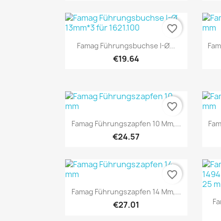
favorite_border
Quick view

Famag Führungsbuchse I-Ø...
Fam
€19.64
favorite_border
Quick view

Famag Führungszapfen 10 Mm,...
Fam
€24.57
favorite_border
Quick view

Famag Führungszapfen 14 Mm,...
Fa
€27.01