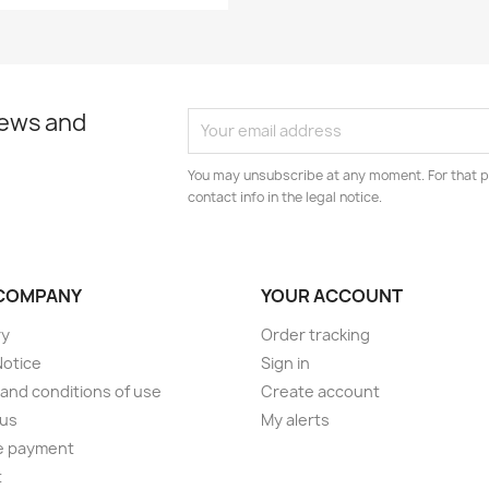
news and
You may unsubscribe at any moment. For that p
contact info in the legal notice.
COMPANY
YOUR ACCOUNT
ry
Order tracking
Notice
Sign in
and conditions of use
Create account
 us
My alerts
e payment
t