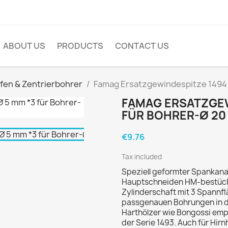
ABOUT US
PRODUCTS
CONTACT US
en & Zentrierbohrer
Famag Ersatzgewindespitze 1494 Ø
FAMAG ERSATZGEW
FÜR BOHRER-Ø 20 
€9.76
Tax included
Speziell geformter Spankana
Hauptschneiden HM-bestück
Zylinderschaft mit 3 Spannf
passgenauen Bohrungen in de
Harthölzer wie Bongossi emp
der Serie 1493. Auch für Hir