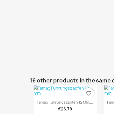
16 other products in the same 
favorite_border
Quick view

Famag Führungszapfen 12 Mm,...
Fam
€26.78