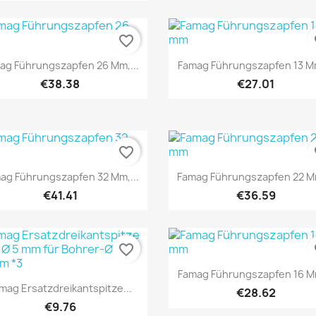
favorite_border
fa
Quick view
Quick view


ag Führungszapfen 26 Mm,...
Famag Führungszapfen 13 Mm
€38.38
€27.01
favorite_border
fa
Quick view
Quick view


ag Führungszapfen 32 Mm,...
Famag Führungszapfen 22 Mm
€41.41
€36.59
favorite_border
fa
Quick view

Famag Führungszapfen 16 Mm
Quick view

mag Ersatzdreikantspitze...
€28.62
€9.76