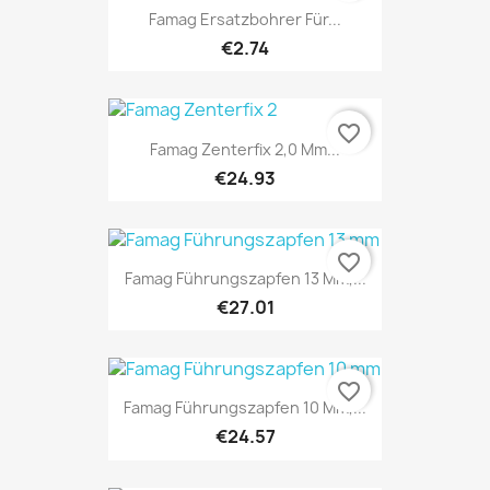
Famag Ersatzbohrer Für...
€2.74
favorite_border
Famag Zenterfix 2,0 Mm...
€24.93
favorite_border
Famag Führungszapfen 13 Mm,...
€27.01
favorite_border
Famag Führungszapfen 10 Mm,...
€24.57