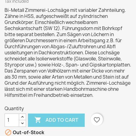
Tax included
Bi-Metall Zimmerei-Lochsäge mit variabler Zahnteilung.
Zähne in HSS, aufgeschweißt auf zylindrischen
Grundkörper. Einschließlich wechselbarem
Sechskantschaft (SW 12). Führungsdorn mit Bohrkopf
bitte separat bestellen. Zum Sägen von Löchern in
größeren Durchmessern in einem Arbeitsgang z.B. für
Durchführungen von Abgas-/Zuluftrohren und Abfl
ussleitungen in Dachkonstruktionen. Diese Lochsäge
schneidet alle Isolierwerkstoffe (Glaswolle, Steinwolle,
Styropor usw.) sowie Holz-, Span- und Gipskartonplatten.
Das Zerspanen von Vollhölzern mit einer Dicke von mehr
als 30 mm, sowie aller Arten von Metallen und Stein ist auf
Grund der Ausführung nicht möglich. Zimmerei-Lochsäge
lässt sich mit einer starken Handbohrmaschine ohne
Hilfsmittel im Freihandbetrieb einsetzen.
Quantity

favorite_border
ADD TO CART

Out-of-Stock