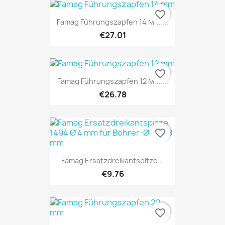
favorite_border
Famag Führungszapfen 14 Mm,...
€27.01
favorite_border
Famag Führungszapfen 12 Mm,...
€26.78
favorite_border
Famag Ersatzdreikantspitze...
€9.76
favorite_border