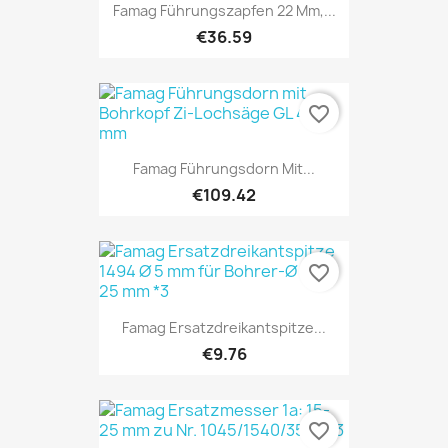
Famag Führungszapfen 22 Mm,...
€36.59
favorite_border
Famag Führungsdorn Mit...
€109.42
favorite_border
Famag Ersatzdreikantspitze...
€9.76
favorite_border