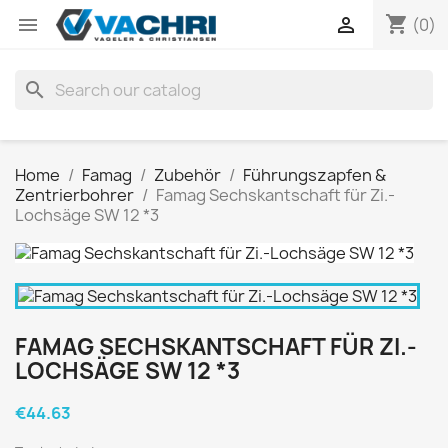
shopping_cart


(0)
search
Home
Famag
Zubehör
Führungszapfen &
Zentrierbohrer
Famag Sechskantschaft für Zi.-
Lochsäge SW 12 *3
FAMAG SECHSKANTSCHAFT FÜR ZI.-
LOCHSÄGE SW 12 *3
€44.63