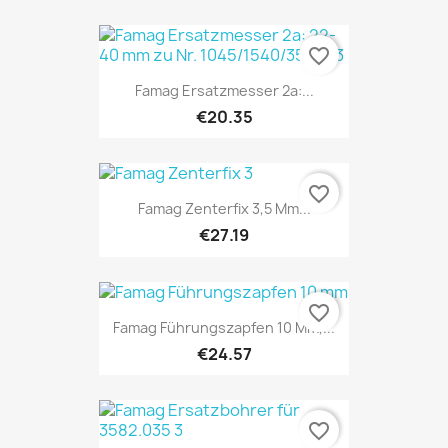
favorite_border
Famag Ersatzmesser 2a:...
€20.35
favorite_border
Famag Zenterfix 3,5 Mm...
€27.19
favorite_border
Famag Führungszapfen 10 Mm,...
€24.57
favorite_border