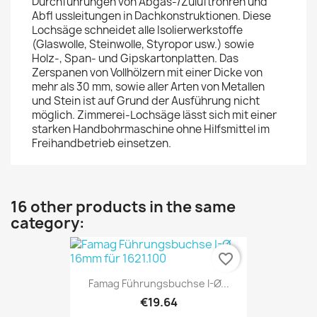
Durchführungen von Abgas-/Zuluftrohren und
Abfl ussleitungen in Dachkonstruktionen. Diese
Lochsäge schneidet alle Isolierwerkstoffe
(Glaswolle, Steinwolle, Styropor usw.) sowie
Holz-, Span- und Gipskartonplatten. Das
Zerspanen von Vollhölzern mit einer Dicke von
mehr als 30 mm, sowie aller Arten von Metallen
und Stein ist auf Grund der Ausführung nicht
möglich. Zimmerei-Lochsäge lässt sich mit einer
starken Handbohrmaschine ohne Hilfsmittel im
Freihandbetrieb einsetzen.
16 other products in the same
category:
favorite_border
Famag Führungsbuchse I-Ø...
€19.64