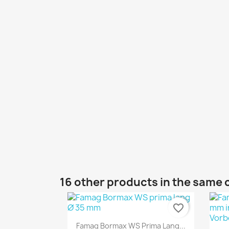
16 other products in the same 
favorite_border
Quick view

Famag Bormax WS Prima Lang...