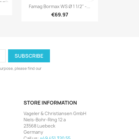
L...
Quick view

Famag Bormax WS Ø 1 1/2'' -...
€69.97
urpose, please find our
STORE INFORMATION
Vageler & Christiansen GmbH
Niels-Bohr-Ring 12 a
23568 Luebeck
Germany
Call us:
+49 451 320 55