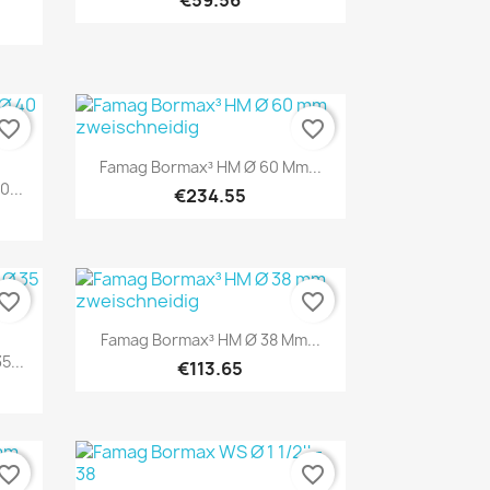
€59.56
vorite_border
favorite_border
Quick view

Famag Bormax³ HM Ø 60 Mm...
...
€234.55
vorite_border
favorite_border
Quick view

Famag Bormax³ HM Ø 38 Mm...
5...
€113.65
vorite_border
favorite_border