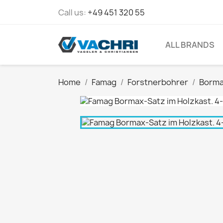
Call us:
+49 451 320 55
ALL BRANDS
Home
Famag
Forstnerbohrer
Borma