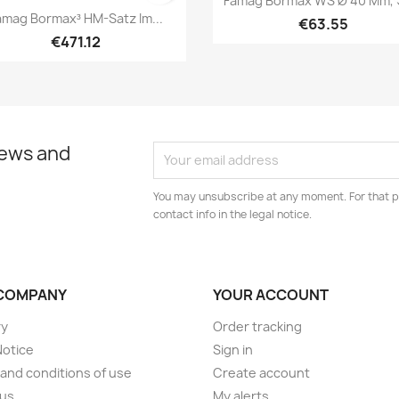
Famag Bormax WS Ø 40 Mm, G
Quick view

amag Bormax³ HM-Satz Im...
€63.55
€471.12
news and
You may unsubscribe at any moment. For that p
contact info in the legal notice.
COMPANY
YOUR ACCOUNT
ry
Order tracking
Notice
Sign in
and conditions of use
Create account
 us
My alerts