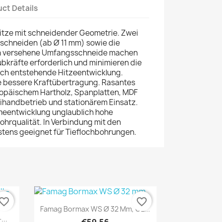
ct Details
tze mit schneidender Geometrie. Zwei
schneiden (ab Ø 11 mm) sowie die
len versehene Umfangsschneide machen
bkräfte erforderlich und minimieren die
ch entstehende Hitzeentwicklung.
e bessere Kraftübertragung. Rasantes
ropäischem Hartholz, Spanplatten, MDF
reihandbetrieb und stationärem Einsatz.
meentwicklung unglaublich hohe
ohrqualität. In Verbindung mit den
tens geeignet für Tieflochbohrungen.
vorite_border
favorite_border
Quick view

Famag Bormax WS Ø 32 Mm, GL...
...