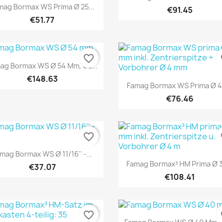
Quick view

mag Bormax WS Prima Ø 25...
€91.45
€51.77
favorite_border
fa
Quick view

ag Bormax WS Ø 54 Mm, GL...
€148.63
Quick view

Famag Bormax WS Prima Ø 40
€76.46
favorite_border
fa
Quick view

mag Bormax WS Ø 11/16'' -...
Quick view

Famag Bormax³ HM Prima Ø 3
€37.07
€108.41
favorite_border
fa
Quick view
