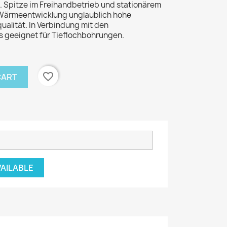
. Spitze im Freihandbetrieb und stationärem
 Wärmeentwicklung unglaublich hohe
ualität. In Verbindung mit den
 geeignet für Tieflochbohrungen.
favorite_border
CART
VAILABLE