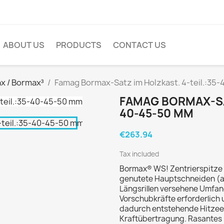
ABOUT US
PRODUCTS
CONTACT US
x / Bormax³
Famag Bormax-Satz im Holzkast. 4-teil.:35
FAMAG BORMAX-SAT
40-45-50 MM
€263.94
Tax included
Bormax® WS! Zentrierspitze 
genutete Hauptschneiden (ab
Längsrillen versehene Umfa
Vorschubkräfte erforderlich 
dadurch entstehende Hitzeen
Kraftübertragung. Rasantes 