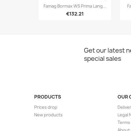
Quick view

Famag Bormax WS Prima Lang...
F
€132.21
Get our latest 
special sales
PRODUCTS
OUR 
Prices drop
Delive
New products
Legal 
Terms 
About