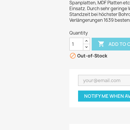
Spanplatten, MDF Platten etc
Einsatz. Durch sehr geringe
Standzeit bei höchster Bohrq
Verlängerungen 1639 bestens
Quantity

ADD TO 

Out-of-Stock
NOTIFY ME WHEN A