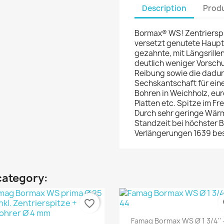
Description
Produ
Bormax® WS! Zentrierspi
versetzt genutete Haupt
gezahnte, mit Längsril
deutlich weniger Vorschu
Reibung sowie die dadur
Sechskantschaft für ein
Bohren in Weichholz, eu
Platten etc. Spitze im F
Durch sehr geringe Wär
Standzeit bei höchster B
Verlängerungen 1639 bes
category:
favorite_border
fa
Quick view

Famag Bormax WS Ø 1 3/4'' -