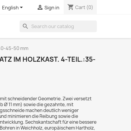
shopping_cart


Cart
(0)
English
Sign in
search
-40-45-50 mm
Z IM HOLZKAST. 4-TEIL.:35-
mit schneidender Geometrie. Zwei versetzt
 Ø 11 mm) sowie die gezahnte, mit
ngsschneide machen deutlich weniger
und minimieren die Reibung sowie die
twicklung. Sechskantschaft für eine bessere
Bohren in Weichholz, europäischem Hartholz,