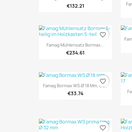
Fa
€132.21
favorite_border
Fam
Quick view

Famag Mühlensatz Bormax...
€234.61
favorite_border
Quick view

Famag Bormax WS Ø 18 Mm, GL...
Fa
€33.74
favorite_border