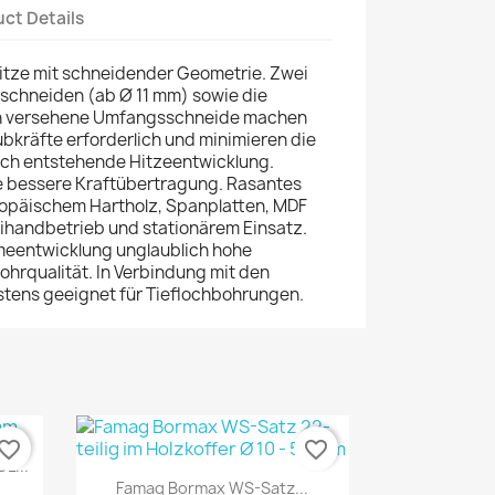
ct Details
tze mit schneidender Geometrie. Zwei
schneiden (ab Ø 11 mm) sowie die
len versehene Umfangsschneide machen
bkräfte erforderlich und minimieren die
ch entstehende Hitzeentwicklung.
e bessere Kraftübertragung. Rasantes
ropäischem Hartholz, Spanplatten, MDF
reihandbetrieb und stationärem Einsatz.
meentwicklung unglaublich hohe
ohrqualität. In Verbindung mit den
tens geeignet für Tieflochbohrungen.
vorite_border
favorite_border
L...
Quick view

Famag Bormax WS-Satz...