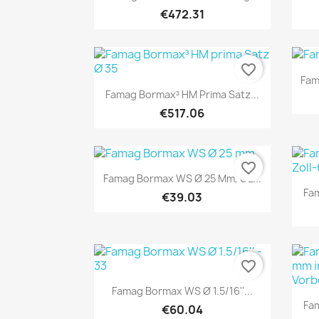
€472.31
favorite_border
Fam
Quick view

Famag Bormax³ HM Prima Satz...
€517.06
favorite_border
Quick view

Famag Bormax WS Ø 25 Mm, GL...
Fam
€39.03
favorite_border
Quick view

Famag Bormax WS Ø 1.5/16''...
Fam
€60.04