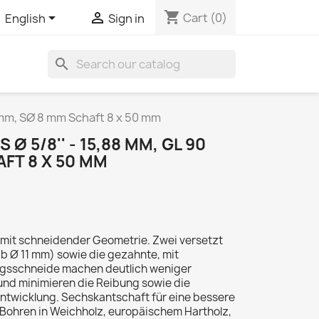
shopping_cart


Cart
(0)
English
Sign in
search
mm, SØ 8 mm Schaft 8 x 50 mm
 5/8'' - 15,88 MM, GL 90
FT 8 X 50 MM
mit schneidender Geometrie. Zwei versetzt
 Ø 11 mm) sowie die gezahnte, mit
ngsschneide machen deutlich weniger
und minimieren die Reibung sowie die
twicklung. Sechskantschaft für eine bessere
Bohren in Weichholz, europäischem Hartholz,