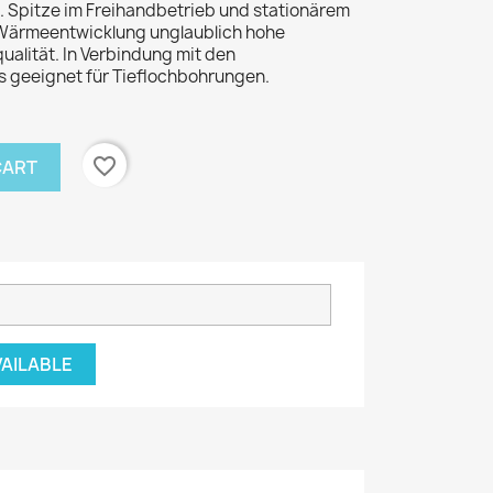
. Spitze im Freihandbetrieb und stationärem
 Wärmeentwicklung unglaublich hohe
ualität. In Verbindung mit den
 geeignet für Tieflochbohrungen.
favorite_border
CART
VAILABLE