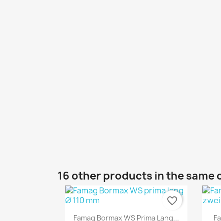
16 other products in the same 
favorite_border
Quick view

Famag Bormax WS Prima Lang...
Fa