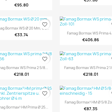
€37.66
€95.80
favorite_border
fa
Quick view

ag Bormax WS Ø 20 Mm, GL...
Quick view

Famag Bormax WS Prima 4.
€33.74
€406.86
favorite_border
fa
Quick view
Quick view


ag Bormax WS Prima 2 5/8...
Famag Bormax WS Prima 2 1/2
€218.01
€218.01
favorite_border
fa
Quick view

Famag Bormax³ HM Ø 5/8 Zoll
Quick view

ag Bormax³ HM Prima Ø 25...
€87.35