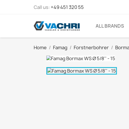
Call us:
+49 451 320 55
ALL BRANDS
Home
Famag
Forstnerbohrer
Borma