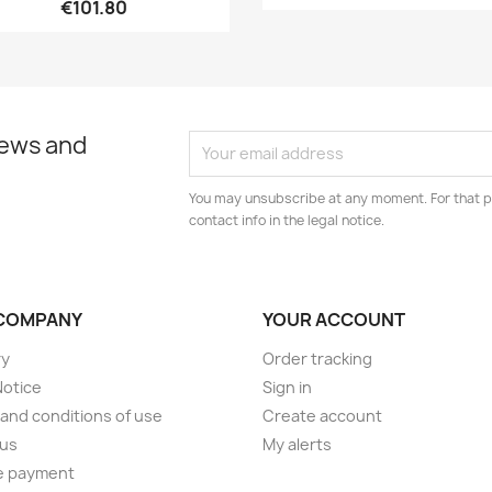
€101.80
news and
You may unsubscribe at any moment. For that p
contact info in the legal notice.
COMPANY
YOUR ACCOUNT
ry
Order tracking
Notice
Sign in
and conditions of use
Create account
 us
My alerts
e payment