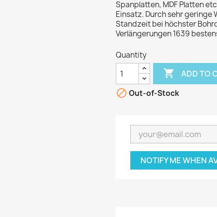
Spanplatten, MDF Platten etc
Einsatz. Durch sehr geringe
Standzeit bei höchster Bohrq
Verlängerungen 1639 bestens
Quantity

ADD TO 

Out-of-Stock
NOTIFY ME WHEN A