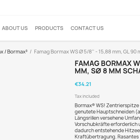
ABOUT US
PRODUCTS
CONTACT US
x / Bormax³
Famag Bormax WS Ø 5/8'' - 15,88 mm, GL 90 
FAMAG BORMAX WS Ø
MM, SØ 8 MM SCHA
€34.21
Tax included
Bormax® WS! Zentrierspitze 
genutete Hauptschneiden (ab
Längsrillen versehene Umfa
Vorschubkräfte erforderlich 
dadurch entstehende Hitzeen
Kraftübertragung. Rasantes 