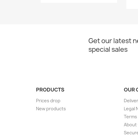
Get our latest 
special sales
PRODUCTS
OUR 
Prices drop
Delive
New products
Legal 
Terms 
About
Secur