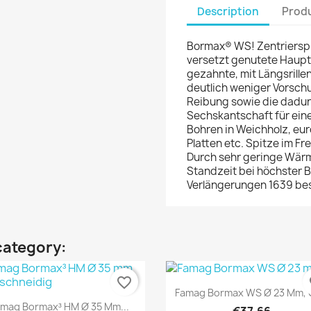
Description
Produ
Bormax® WS! Zentrierspi
versetzt genutete Haupt
gezahnte, mit Längsril
deutlich weniger Vorschu
Reibung sowie die dadur
Sechskantschaft für ein
Bohren in Weichholz, eu
Platten etc. Spitze im F
Durch sehr geringe Wär
Standzeit bei höchster B
Verlängerungen 1639 bes
category:
favorite_border
fa
Quick view

Famag Bormax WS Ø 23 Mm, G
Quick view

mag Bormax³ HM Ø 35 Mm...