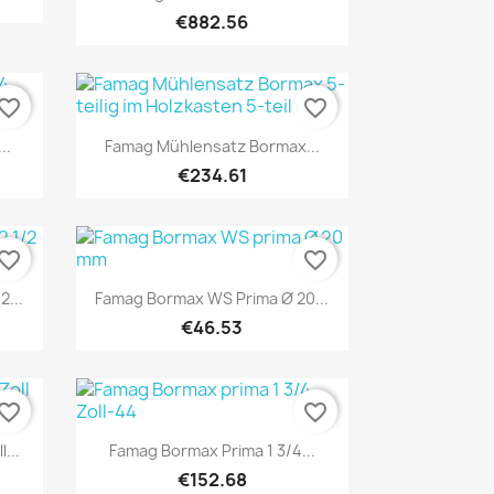
€882.56
vorite_border
favorite_border
Quick view

..
Famag Mühlensatz Bormax...
€234.61
vorite_border
favorite_border
Quick view

...
Famag Bormax WS Prima Ø 20...
€46.53
vorite_border
favorite_border
Quick view

...
Famag Bormax Prima 1 3/4...
€152.68