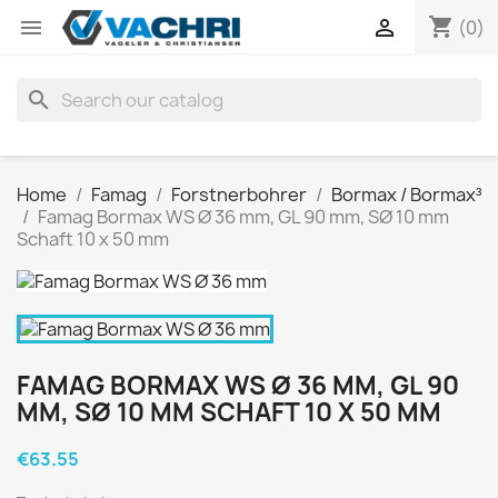
shopping_cart


(0)
search
Home
Famag
Forstnerbohrer
Bormax / Bormax³
Famag Bormax WS Ø 36 mm, GL 90 mm, SØ 10 mm
Schaft 10 x 50 mm
FAMAG BORMAX WS Ø 36 MM, GL 90
MM, SØ 10 MM SCHAFT 10 X 50 MM
€63.55