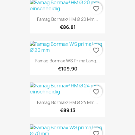
favorite_border
Famag Bormax³ HM Ø 20 Mm...
€86.81
favorite_border
Famag Bormax WS Prima Lang...
€109.90
favorite_border
Famag Bormax³ HM Ø 24 Mm...
€89.13
favorite_border