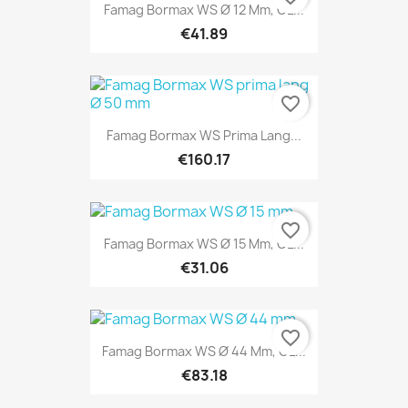
Famag Bormax WS Ø 12 Mm, GL...
€41.89
favorite_border
Famag Bormax WS Prima Lang...
€160.17
favorite_border
Famag Bormax WS Ø 15 Mm, GL...
€31.06
favorite_border
Famag Bormax WS Ø 44 Mm, GL...
€83.18