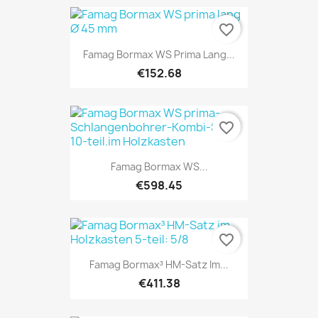
favorite_border
Famag Bormax WS Prima Lang...
€152.68
favorite_border
Famag Bormax WS...
€598.45
favorite_border
Famag Bormax³ HM-Satz Im...
€411.38