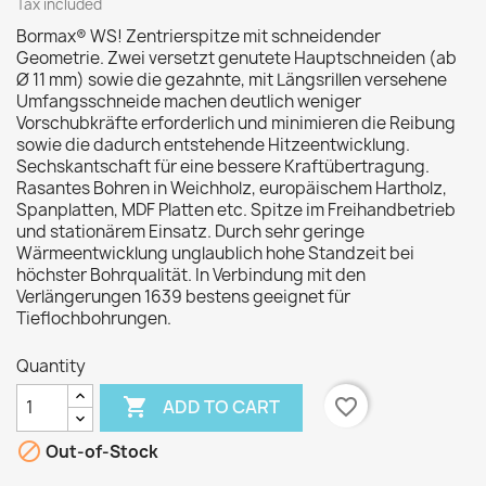
Tax included
Bormax® WS! Zentrierspitze mit schneidender
Geometrie. Zwei versetzt genutete Hauptschneiden (ab
Ø 11 mm) sowie die gezahnte, mit Längsrillen versehene
Umfangsschneide machen deutlich weniger
Vorschubkräfte erforderlich und minimieren die Reibung
sowie die dadurch entstehende Hitzeentwicklung.
Sechskantschaft für eine bessere Kraftübertragung.
Rasantes Bohren in Weichholz, europäischem Hartholz,
Spanplatten, MDF Platten etc. Spitze im Freihandbetrieb
und stationärem Einsatz. Durch sehr geringe
Wärmeentwicklung unglaublich hohe Standzeit bei
höchster Bohrqualität. In Verbindung mit den
Verlängerungen 1639 bestens geeignet für
Tieflochbohrungen.
Quantity

favorite_border
ADD TO CART

Out-of-Stock