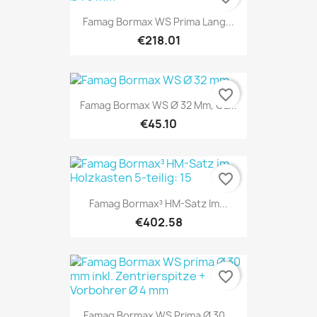
Famag Bormax WS Prima Lang...
€218.01
favorite_border
Famag Bormax WS Ø 32 Mm, GL...
€45.10
favorite_border
Famag Bormax³ HM-Satz Im...
€402.58
favorite_border
Famag Bormax WS Prima Ø 30...