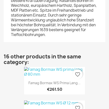
bessere Kraftübertragung. Rasantes Bohren in
Weichholz, europäischem Hartholz, Spanplatten,
MDF Platten etc. Spitze im Freihandbetrieb und
stationärem Einsatz. Durch sehr geringe
Wärmeentwicklung unglaublich hohe Standzeit
bei höchster Bohrqualität. In Verbindung mit den
Verlängerungen 1639 bestens geeignet für
Tieflochbohrungen.
16 other products in the same
category:
favorite_border
Famag Bormax WS Prima Lang...
€261.50
favorite_border