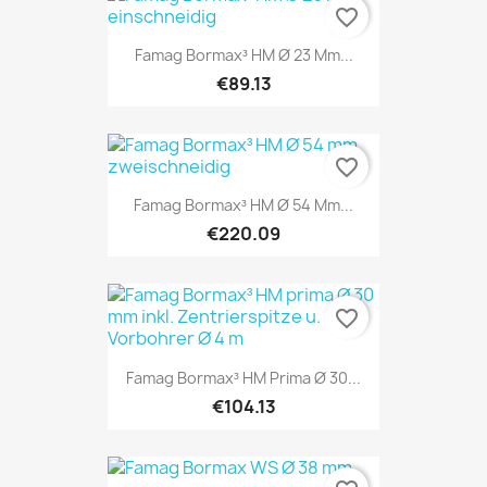
favorite_border
Famag Bormax³ HM Ø 23 Mm...
€89.13
favorite_border
Famag Bormax³ HM Ø 54 Mm...
€220.09
favorite_border
Famag Bormax³ HM Prima Ø 30...
€104.13