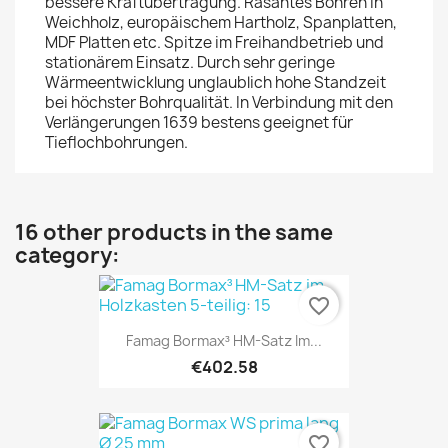
bessere Kraftübertragung. Rasantes Bohren in
Weichholz, europäischem Hartholz, Spanplatten,
MDF Platten etc. Spitze im Freihandbetrieb und
stationärem Einsatz. Durch sehr geringe
Wärmeentwicklung unglaublich hohe Standzeit
bei höchster Bohrqualität. In Verbindung mit den
Verlängerungen 1639 bestens geeignet für
Tieflochbohrungen.
16 other products in the same
category:
favorite_border
Famag Bormax³ HM-Satz Im...
€402.58
favorite_border