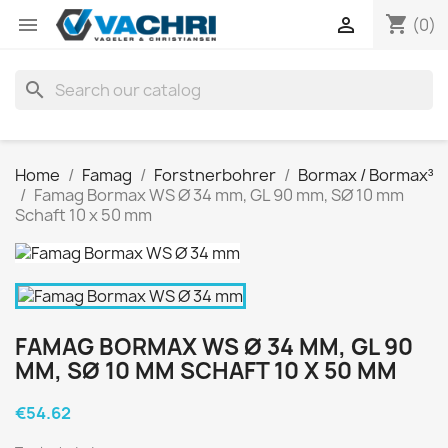
shopping_cart


(0)
search
Home
Famag
Forstnerbohrer
Bormax / Bormax³
Famag Bormax WS Ø 34 mm, GL 90 mm, SØ 10 mm
Schaft 10 x 50 mm
FAMAG BORMAX WS Ø 34 MM, GL 90
MM, SØ 10 MM SCHAFT 10 X 50 MM
€54.62