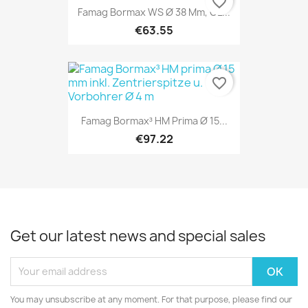
favorite_border
Famag Bormax WS Ø 38 Mm, GL...
€63.55
favorite_border
Famag Bormax³ HM Prima Ø 15...
€97.22
Get our latest news and special sales
You may unsubscribe at any moment. For that purpose, please find our