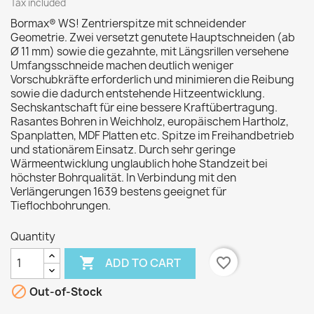
Tax included
Bormax® WS! Zentrierspitze mit schneidender
Geometrie. Zwei versetzt genutete Hauptschneiden (ab
Ø 11 mm) sowie die gezahnte, mit Längsrillen versehene
Umfangsschneide machen deutlich weniger
Vorschubkräfte erforderlich und minimieren die Reibung
sowie die dadurch entstehende Hitzeentwicklung.
Sechskantschaft für eine bessere Kraftübertragung.
Rasantes Bohren in Weichholz, europäischem Hartholz,
Spanplatten, MDF Platten etc. Spitze im Freihandbetrieb
und stationärem Einsatz. Durch sehr geringe
Wärmeentwicklung unglaublich hohe Standzeit bei
höchster Bohrqualität. In Verbindung mit den
Verlängerungen 1639 bestens geeignet für
Tieflochbohrungen.
Quantity

favorite_border
ADD TO CART

Out-of-Stock