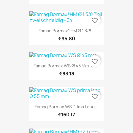
favorite_border
Famag Bormax³ HM Ø 1 3/8...
€95.80
favorite_border
Famag Bormax WS Ø 45 Mm, GL...
€83.18
favorite_border
Famag Bormax WS Prima Lang...
€160.17