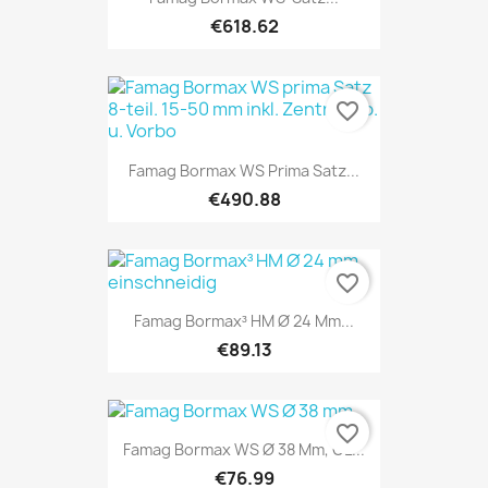
€618.62
favorite_border
Famag Bormax WS Prima Satz...
€490.88
favorite_border
Famag Bormax³ HM Ø 24 Mm...
€89.13
favorite_border
Famag Bormax WS Ø 38 Mm, GL...
€76.99