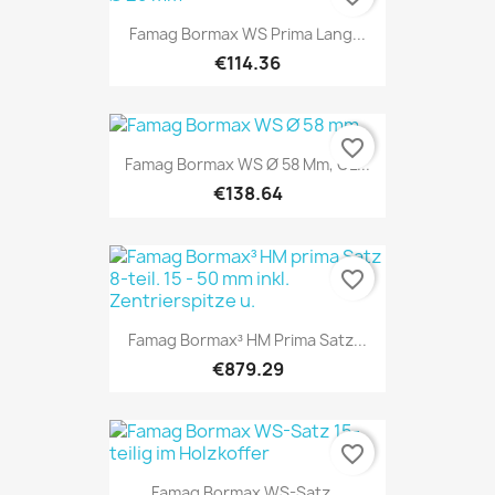
Famag Bormax WS Prima Lang...
€114.36
favorite_border
Famag Bormax WS Ø 58 Mm, GL...
€138.64
favorite_border
Famag Bormax³ HM Prima Satz...
€879.29
favorite_border
Famag Bormax WS-Satz...