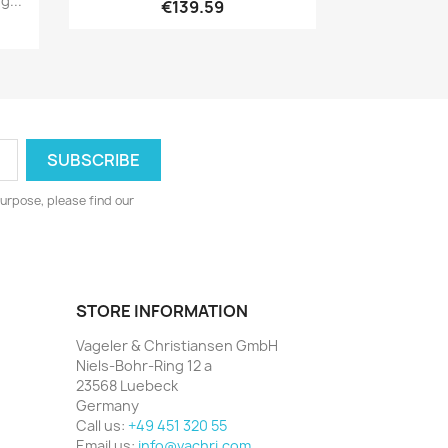
...
€139.59
urpose, please find our
STORE INFORMATION
Vageler & Christiansen GmbH
Niels-Bohr-Ring 12 a
23568 Luebeck
Germany
Call us:
+49 451 320 55
Email us:
info@vachri.com