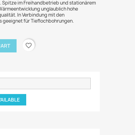
. Spitze im Freihandbetrieb und stationärem
 Wärmeentwicklung unglaublich hohe
ualität. In Verbindung mit den
 geeignet für Tieflochbohrungen.
favorite_border
CART
VAILABLE