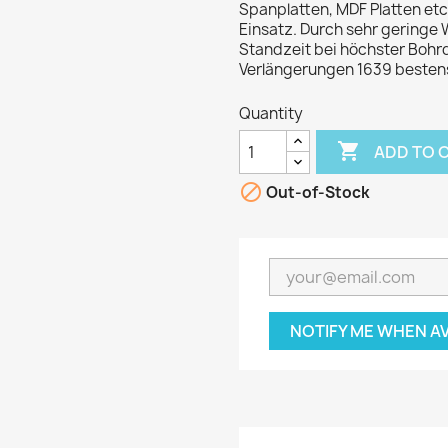
Spanplatten, MDF Platten etc
Einsatz. Durch sehr geringe
Standzeit bei höchster Bohrq
Verlängerungen 1639 bestens
Quantity

ADD TO 

Out-of-Stock
NOTIFY ME WHEN A