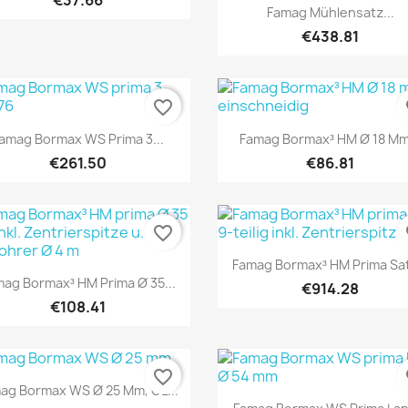
€37.66
Quick view

Famag Mühlensatz...
€438.81
favorite_border
fa
Quick view
Quick view


amag Bormax WS Prima 3...
Famag Bormax³ HM Ø 18 Mm.
€261.50
€86.81
favorite_border
fa
Quick view

Famag Bormax³ HM Prima Sat
Quick view

ag Bormax³ HM Prima Ø 35...
€914.28
€108.41
favorite_border
fa
Quick view

ag Bormax WS Ø 25 Mm, GL...
Quick view
