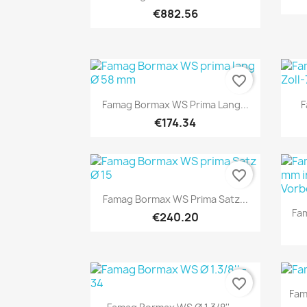
€882.56
favorite_border
Quick view

Famag Bormax WS Prima Lang...
F
€174.34
favorite_border
Quick view

Famag Bormax WS Prima Satz...
Fam
€240.20
favorite_border
Fam
Quick view
