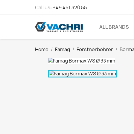
Call us:
+49 451 320 55
ALL BRANDS
Home
Famag
Forstnerbohrer
Borma