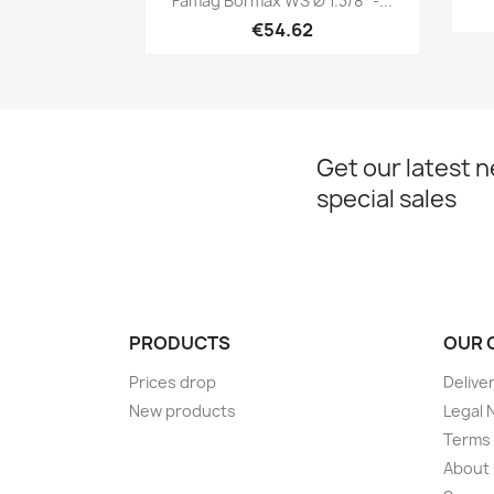
Famag Bormax WS Ø 1.3/8'' -...
€54.62
Get our latest 
special sales
PRODUCTS
OUR 
Prices drop
Delive
New products
Legal 
Terms 
About