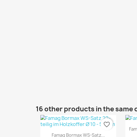
16 other products in the same 
favorite_border
Fam
Quick view

Famag Bormax WS-Satz...