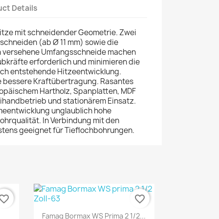
ct Details
tze mit schneidender Geometrie. Zwei
schneiden (ab Ø 11 mm) sowie die
len versehene Umfangsschneide machen
bkräfte erforderlich und minimieren die
ch entstehende Hitzeentwicklung.
e bessere Kraftübertragung. Rasantes
ropäischem Hartholz, Spanplatten, MDF
reihandbetrieb und stationärem Einsatz.
meentwicklung unglaublich hohe
ohrqualität. In Verbindung mit den
tens geeignet für Tieflochbohrungen.
vorite_border
favorite_border
Quick view

Famag Bormax WS Prima 2 1/2...