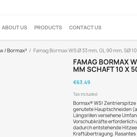
ABOUT US
PRODUCTS
CONTACT US
x / Bormax³
Famag Bormax WS Ø 33 mm, GL 90 mm, SØ 10
FAMAG BORMAX WS 
MM SCHAFT 10 X 
€63.49
Tax included
Bormax® WS! Zentrierspitze 
genutete Hauptschneiden (ab
Längsrillen versehene Umfa
Vorschubkräfte erforderlich 
dadurch entstehende Hitzeen
Kraftübertragung. Rasantes 