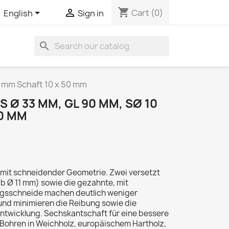
shopping_cart


Cart
(0)
English
Sign in
search
 mm Schaft 10 x 50 mm
Ø 33 MM, GL 90 MM, SØ 10
50 MM
mit schneidender Geometrie. Zwei versetzt
 Ø 11 mm) sowie die gezahnte, mit
ngsschneide machen deutlich weniger
und minimieren die Reibung sowie die
twicklung. Sechskantschaft für eine bessere
Bohren in Weichholz, europäischem Hartholz,