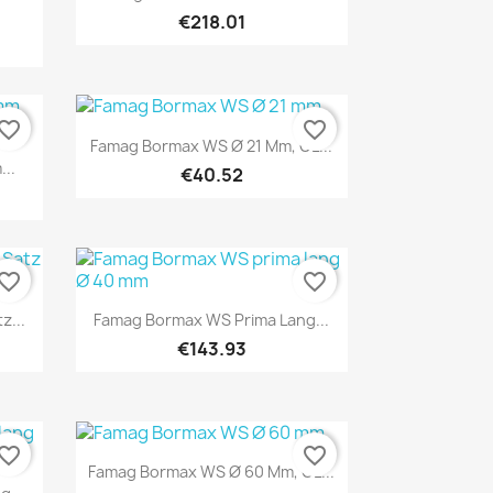
€218.01
vorite_border
favorite_border
Quick view

Famag Bormax WS Ø 21 Mm, GL...
..
€40.52
vorite_border
favorite_border
Quick view

z...
Famag Bormax WS Prima Lang...
€143.93
vorite_border
favorite_border
Quick view

Famag Bormax WS Ø 60 Mm, GL...