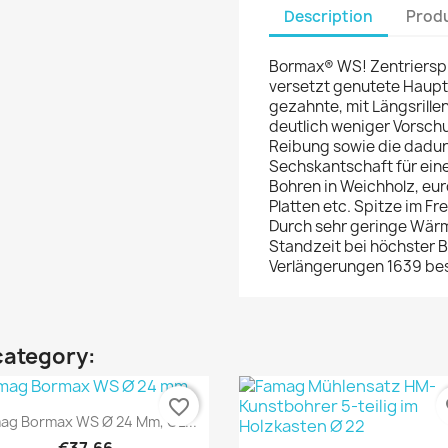
Description
Produ
Bormax® WS! Zentrierspi
versetzt genutete Haupt
gezahnte, mit Längsril
deutlich weniger Vorschu
Reibung sowie die dadur
Sechskantschaft für ein
Bohren in Weichholz, eu
Platten etc. Spitze im F
Durch sehr geringe Wär
Standzeit bei höchster B
Verlängerungen 1639 bes
category:
favorite_border
fa
Quick view

ag Bormax WS Ø 24 Mm, GL...