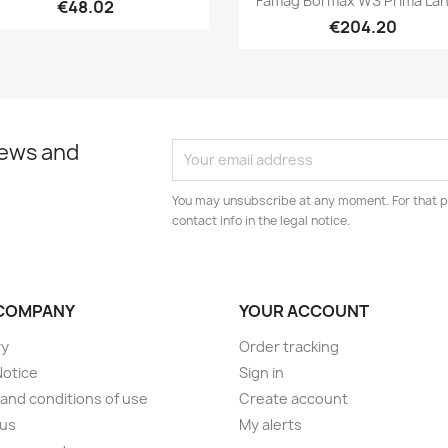
Famag Bormax WS Prima Lang
€48.02
€204.20
news and
You may unsubscribe at any moment. For that p
contact info in the legal notice.
COMPANY
YOUR ACCOUNT
ry
Order tracking
Notice
Sign in
and conditions of use
Create account
 us
My alerts