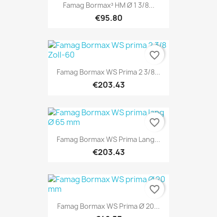
Famag Bormax³ HM Ø 1 3/8...
€95.80
favorite_border
Famag Bormax WS Prima 2 3/8...
€203.43
favorite_border
Famag Bormax WS Prima Lang...
€203.43
favorite_border
Famag Bormax WS Prima Ø 20...