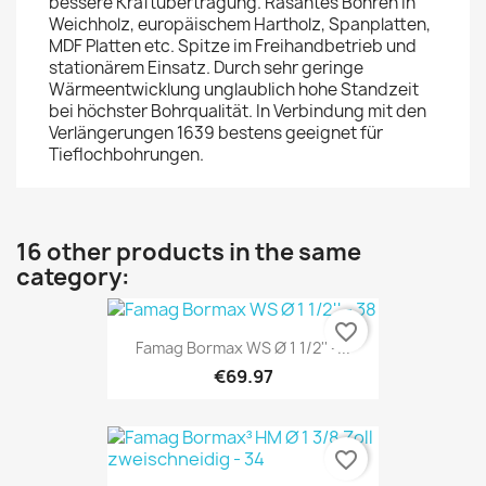
bessere Kraftübertragung. Rasantes Bohren in
Weichholz, europäischem Hartholz, Spanplatten,
MDF Platten etc. Spitze im Freihandbetrieb und
stationärem Einsatz. Durch sehr geringe
Wärmeentwicklung unglaublich hohe Standzeit
bei höchster Bohrqualität. In Verbindung mit den
Verlängerungen 1639 bestens geeignet für
Tieflochbohrungen.
16 other products in the same
category:
favorite_border
Famag Bormax WS Ø 1 1/2'' -...
€69.97
favorite_border