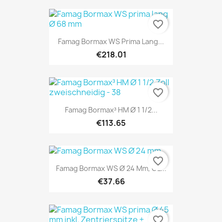
favorite_border
Famag Bormax WS Prima Lang...
€218.01
favorite_border
Famag Bormax³ HM Ø 1 1/2...
€113.65
favorite_border
Famag Bormax WS Ø 24 Mm, GL...
€37.66
favorite_border