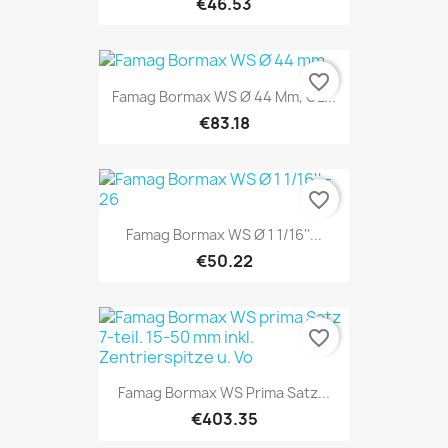
€46.53
favorite_border
Famag Bormax WS Ø 44 Mm, GL...
€83.18
favorite_border
Famag Bormax WS Ø 1 1/16''...
€50.22
favorite_border
Famag Bormax WS Prima Satz...
€403.35