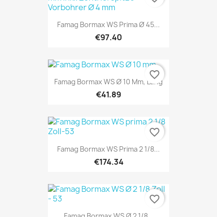
Famag Bormax WS Prima Ø 45...
€97.40
favorite_border
Famag Bormax WS Ø 10 Mm, Lang
€41.89
favorite_border
Famag Bormax WS Prima 2 1/8...
€174.34
favorite_border
Famag Bormax WS Ø 2 1/8...