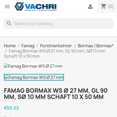
shopping_cart


(0)
search
Home
Famag
Forstnerbohrer
Bormax / Bormax³
Famag Bormax WS Ø 27 mm, GL 90 mm, SØ 10 mm
Schaft 10 x 50 mm
FAMAG BORMAX WS Ø 27 MM, GL 90
MM, SØ 10 MM SCHAFT 10 X 50 MM
€50.22