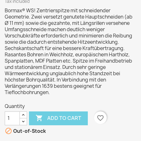
Tax included
Bormax® WS! Zentrierspitze mit schneidender
Geometrie. Zwei versetzt genutete Hauptschneiden (ab
Ø 11 mm) sowie die gezahnte, mit Längsrillen versehene
Umfangsschneide machen deutlich weniger
Vorschubkräfte erforderlich und minimieren die Reibung
sowie die dadurch entstehende Hitzeentwicklung.
Sechskantschaft für eine bessere Kraftübertragung.
Rasantes Bohren in Weichholz, europäischem Hartholz,
Spanplatten, MDF Platten etc. Spitze im Freihandbetrieb
und stationärem Einsatz. Durch sehr geringe
Wärmeentwicklung unglaublich hohe Standzeit bei
höchster Bohrqualität. In Verbindung mit den
Verlängerungen 1639 bestens geeignet für
Tieflochbohrungen.
Quantity

favorite_border
ADD TO CART

Out-of-Stock