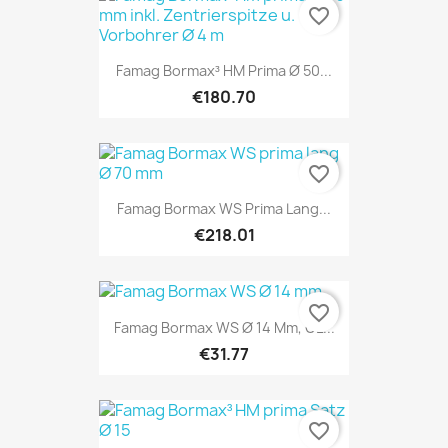
favorite_border
Famag Bormax³ HM Prima Ø 50...
€180.70
favorite_border
Famag Bormax WS Prima Lang...
€218.01
favorite_border
Famag Bormax WS Ø 14 Mm, GL...
€31.77
favorite_border