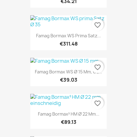
€34.21
favorite_border
Famag Bormax WS Prima Satz...
€311.48
favorite_border
Famag Bormax WS Ø 15 Mm, GL...
€39.03
favorite_border
Famag Bormax³ HM Ø 22 Mm...
€89.13