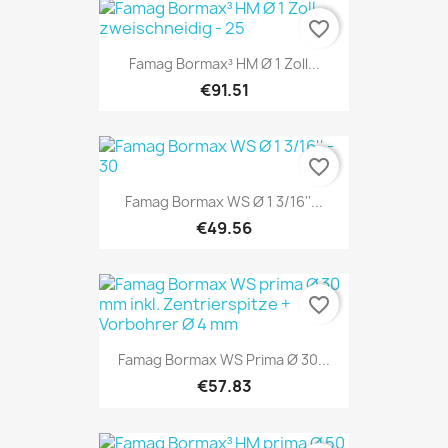
favorite_border
Famag Bormax³ HM Ø 1 Zoll...
€91.51
favorite_border
Famag Bormax WS Ø 1 3/16''...
€49.56
favorite_border
Famag Bormax WS Prima Ø 30...
€57.83