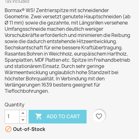
Tax included
Bormax® WS! Zentrierspitze mit schneidender
Geometrie. Zwei versetzt genutete Hauptschneiden (ab
Ø 11 mm) sowie die gezahnte, mit Längsrillen versehene
Umfangsschneide machen deutlich weniger
Vorschubkräfte erforderlich und minimieren die Reibung
sowie die dadurch entstehende Hitzeentwicklung.
Sechskantschaft für eine bessere Kraftübertragung.
Rasantes Bohren in Weichholz, europäischem Hartholz,
Spanplatten, MDF Platten etc. Spitze im Freihandbetrieb
und stationärem Einsatz. Durch sehr geringe
Wärmeentwicklung unglaublich hohe Standzeit bei
höchster Bohrqualität. In Verbindung mit den
Verlängerungen 1639 bestens geeignet für
Tieflochbohrungen.
Quantity

favorite_border
ADD TO CART

Out-of-Stock