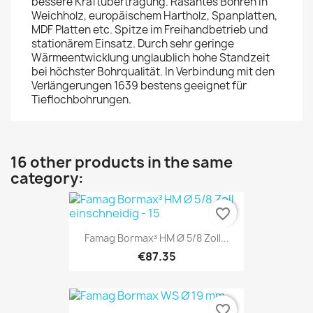
bessere Kraftübertragung. Rasantes Bohren in
Weichholz, europäischem Hartholz, Spanplatten,
MDF Platten etc. Spitze im Freihandbetrieb und
stationärem Einsatz. Durch sehr geringe
Wärmeentwicklung unglaublich hohe Standzeit
bei höchster Bohrqualität. In Verbindung mit den
Verlängerungen 1639 bestens geeignet für
Tieflochbohrungen.
16 other products in the same
category:
favorite_border
Famag Bormax³ HM Ø 5/8 Zoll...
€87.35
favorite_border