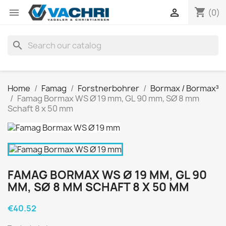
shopping_cart


(0)
search
Home
Famag
Forstnerbohrer
Bormax / Bormax³
Famag Bormax WS Ø 19 mm, GL 90 mm, SØ 8 mm
Schaft 8 x 50 mm
FAMAG BORMAX WS Ø 19 MM, GL 90
MM, SØ 8 MM SCHAFT 8 X 50 MM
€40.52