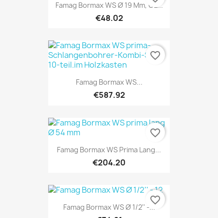
Famag Bormax WS Ø 19 Mm, GL...
€48.02
favorite_border
Famag Bormax WS...
€587.92
favorite_border
Famag Bormax WS Prima Lang...
€204.20
favorite_border
Famag Bormax WS Ø 1/2'' -...