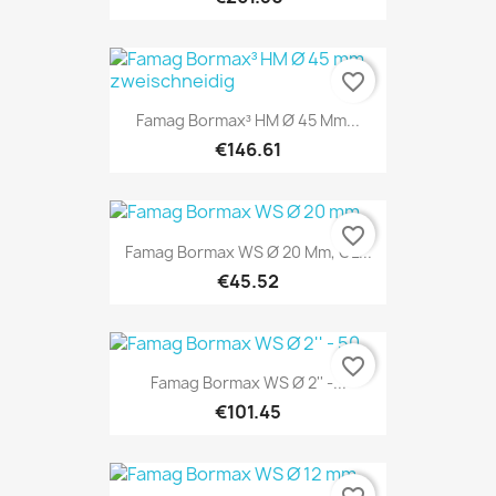
favorite_border
Famag Bormax³ HM Ø 45 Mm...
€146.61
favorite_border
Famag Bormax WS Ø 20 Mm, GL...
€45.52
favorite_border
Famag Bormax WS Ø 2'' -...
€101.45