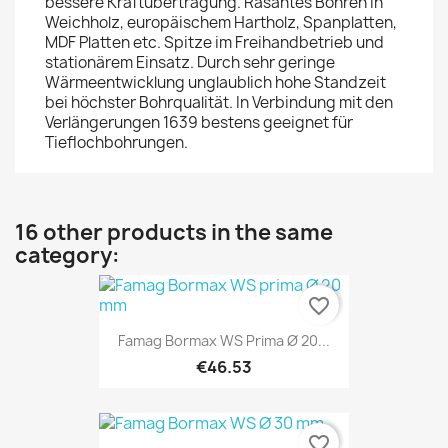
bessere Kraftübertragung. Rasantes Bohren in
Weichholz, europäischem Hartholz, Spanplatten,
MDF Platten etc. Spitze im Freihandbetrieb und
stationärem Einsatz. Durch sehr geringe
Wärmeentwicklung unglaublich hohe Standzeit
bei höchster Bohrqualität. In Verbindung mit den
Verlängerungen 1639 bestens geeignet für
Tieflochbohrungen.
16 other products in the same
category:
favorite_border
Famag Bormax WS Prima Ø 20...
€46.53
favorite_border