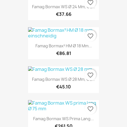
favorite_border
Famag Bormax WS Ø 24 Mm, GL...
€37.66
favorite_border
Famag Bormax³ HM Ø 18 Mm...
€86.81
favorite_border
Famag Bormax WS Ø 28 Mm, GL...
€45.10
favorite_border
Famag Bormax WS Prima Lang...
€261.50