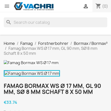
shopping_cart


(0)
search
Home
Famag
Forstnerbohrer
Bormax / Bormax³
Famag Bormax WS Ø 17 mm, GL 90 mm, SØ 8 mm
Schaft 8 x 50 mm
FAMAG BORMAX WS Ø 17 MM, GL 90
MM, SØ 8 MM SCHAFT 8 X 50 MM
€33.74