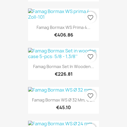
favorite_border
Famag Bormax WS Prima 4...
€406.86
favorite_border
Famag Bormax Set In Wooden...
€226.81
favorite_border
Famag Bormax WS Ø 32 Mm, GL...
€45.10