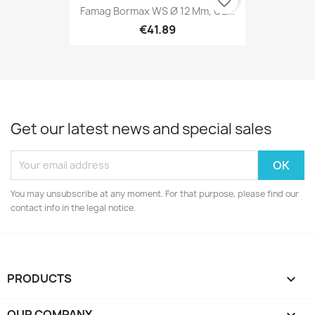
favorite_border
Famag Bormax WS Ø 12 Mm, GL...
€41.89
Get our latest news and special sales
You may unsubscribe at any moment. For that purpose, please find our
contact info in the legal notice.
PRODUCTS

OUR COMPANY
