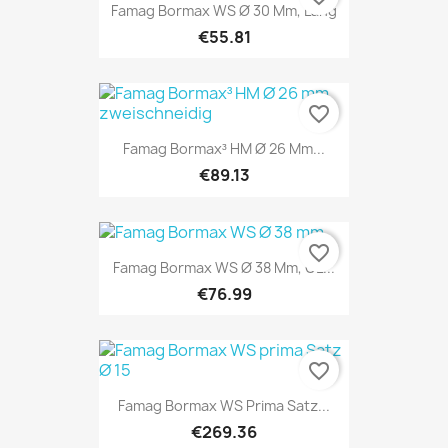
Famag Bormax WS Ø 30 Mm, Lang
€55.81
favorite_border
Famag Bormax³ HM Ø 26 Mm...
€89.13
favorite_border
Famag Bormax WS Ø 38 Mm, GL...
€76.99
favorite_border
Famag Bormax WS Prima Satz...
€269.36