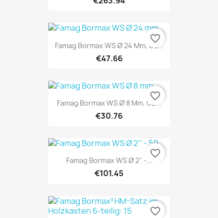
€263.94
favorite_border
Famag Bormax WS Ø 24 Mm, GL...
€47.66
favorite_border
Famag Bormax WS Ø 8 Mm, GL...
€30.76
favorite_border
Famag Bormax WS Ø 2'' -...
€101.45
favorite_border