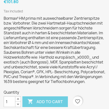
€101.80
Tax included
Bormax³ HM prima mit auswechselbarer Zentrierspitze
bzw. Vorbohrer. Die zwei Hartmetall-Hauptschneiden mit
angeschliffenen Vorschneidern sorgen für höchste
Standzeit auch in harten & beschichteten Materialien. Im
Lieferumfang enthalten ist eine passende Zentrierspitze,
ein Vorbohrer Ø 4 mm und ein Innensechskantschlüssel.
Sechskantschaft für eine bessere Kraftübertragung.
Sauberes Bohren unter vielen Winkeln in alle
Holzwerkstoffe wie: Hartholz europäisch_x000D_ und
exotisch (auch Bongossi), MDF, Spanplatten beschichtet
und unbeschichtet, sowie viele Kunststoffe wie Acryl /
Plexiglas, Corian®, GFK, HPL- Beschichtung, Polycarbonat,
PVC und Trespa®. In Verbindung mit den Verlängerungen
1639 bestens geeignet für Tieflochbohrungen.
Quantity

favorite_border
ADD TO CART