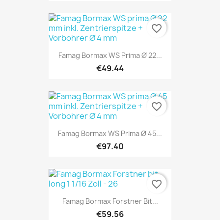
favorite_border
Famag Bormax WS Prima Ø 22...
€49.44
favorite_border
Famag Bormax WS Prima Ø 45...
€97.40
favorite_border
Famag Bormax Forstner Bit...
€59.56