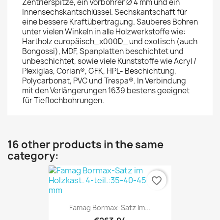
Zentrierspitze, ein Vorbohrer Ø 4 mm und ein
Innensechskantschlüssel. Sechskantschaft für
eine bessere Kraftübertragung. Sauberes Bohren
unter vielen Winkeln in alle Holzwerkstoffe wie:
Hartholz europäisch_x000D_ und exotisch (auch
Bongossi), MDF, Spanplatten beschichtet und
unbeschichtet, sowie viele Kunststoffe wie Acryl /
Plexiglas, Corian®, GFK, HPL- Beschichtung,
Polycarbonat, PVC und Trespa®. In Verbindung
mit den Verlängerungen 1639 bestens geeignet
für Tieflochbohrungen.
16 other products in the same
category:
favorite_border
Famag Bormax-Satz Im...