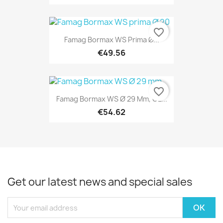
favorite_border
Famag Bormax WS Prima Ø...
€49.56
favorite_border
Famag Bormax WS Ø 29 Mm, GL...
€54.62
Get our latest news and special sales