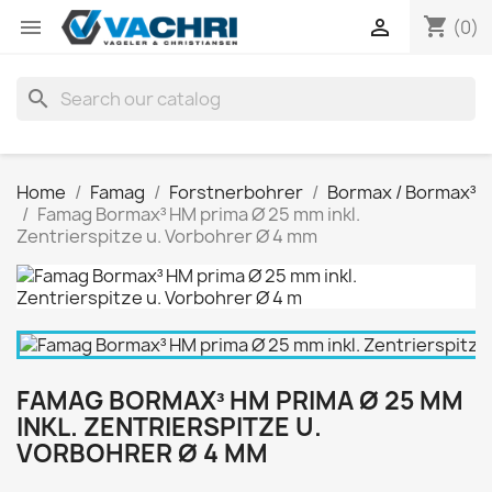
shopping_cart


(0)
search
Home
Famag
Forstnerbohrer
Bormax / Bormax³
Famag Bormax³ HM prima Ø 25 mm inkl.
Zentrierspitze u. Vorbohrer Ø 4 mm
FAMAG BORMAX³ HM PRIMA Ø 25 MM
INKL. ZENTRIERSPITZE U.
VORBOHRER Ø 4 MM