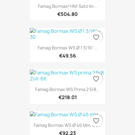
Famag Bormax³ HM-Satz Im...
€504.80
favorite_border
Famag Bormax WS Ø 1 3/16''...
€49.56
favorite_border
Famag Bormax WS Prima 2 5/8...
€218.01
favorite_border
Famag Bormax WS Ø 46 Mm, GL...
€92.23