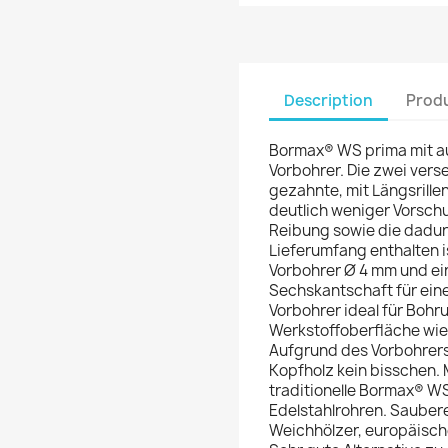
Description
Produ
Bormax® WS prima mit a
Vorbohrer. Die zwei ver
gezahnte, mit Längsrill
deutlich weniger Vorschu
Reibung sowie die dadur
Lieferumfang enthalten i
Vorbohrer Ø 4 mm und ei
Sechskantschaft für ein
Vorbohrer ideal für Bohr
Werkstoffoberfläche wie
Aufgrund des Vorbohrers 
Kopfholz kein bisschen. 
traditionelle Bormax® WS
Edelstahlrohren. Sauberes
Weichhölzer, europäisch