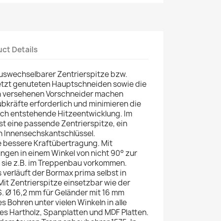
ct Details
uswechselbarer Zentrierspitze bzw.
setzt genuteten Hauptschneiden sowie die
en versehenen Vorschneider machen
bkräfte erforderlich und minimieren die
ch entstehende Hitzeentwicklung. Im
st eine passende Zentrierspitze, ein
n Innensechskantschlüssel.
e bessere Kraftübertragung. Mit
ungen in einem Winkel von nicht 90° zur
 sie z.B. im Treppenbau vorkommen.
verläuft der Bormax prima selbst in
Mit Zentrierspitze einsetzbar wie der
. Ø 16,2 mm für Geländer mit 16 mm
 Bohren unter vielen Winkeln in alle
es Hartholz, Spanplatten und MDF Platten.