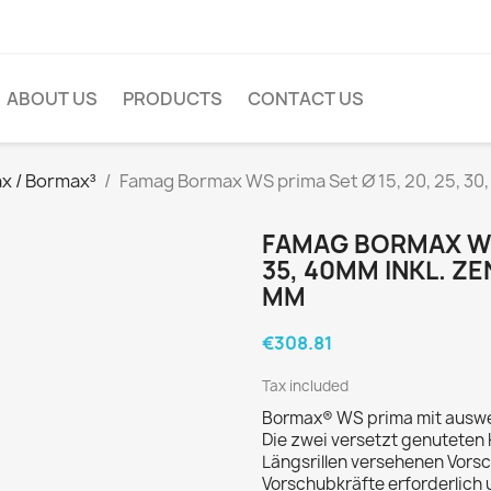
ABOUT US
PRODUCTS
CONTACT US
x / Bormax³
Famag Bormax WS prima Set Ø 15, 20, 25, 30, 
FAMAG BORMAX WS P
35, 40MM INKL. Z
MM
€308.81
Tax included
Bormax® WS prima mit auswec
Die zwei versetzt genuteten
Längsrillen versehenen Vors
Vorschubkräfte erforderlich 