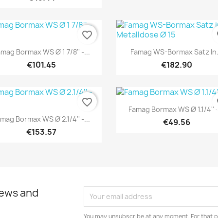
favorite_border
fa
Quick view
Quick view


mag Bormax WS Ø 1 7/8'' -...
Famag WS-Bormax Satz In.
€101.45
€182.90
favorite_border
fa
Quick view

Famag Bormax WS Ø 1.1/4'' -
Quick view

mag Bormax WS Ø 2.1/4'' -...
€49.56
€153.57
news and
You may unsubscribe at any moment. For that p