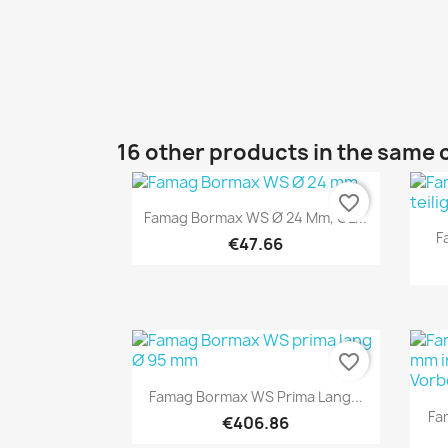
16 other products in the same 
favorite_border
Quick view

Famag Bormax WS Ø 24 Mm, GL...
F
€47.66
favorite_border
Quick view

Famag Bormax WS Prima Lang...
Fa
€406.86