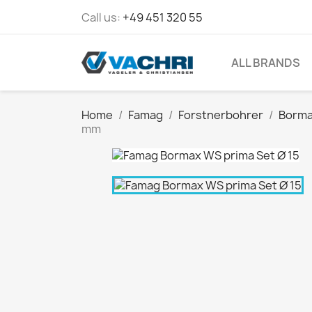
Call us:
+49 451 320 55
ALL BRANDS
Home
Famag
Forstnerbohrer
Borma
mm