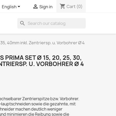
shopping_cart


Cart
(0)
English
Sign in
search
35, 40mm inkl. Zentriersp. u. Vorbohrer Ø 4
RIMA SET Ø 15, 20, 25, 30,
ENTRIERSP. U. VORBOHRER Ø 4
hselbarer Zentrierspitze bzw. Vorbohrer.
 Hauptschneiden sowie die gezahnte, mit
chneider machen deutlich weniger
und minimieren die Reibung sowie die