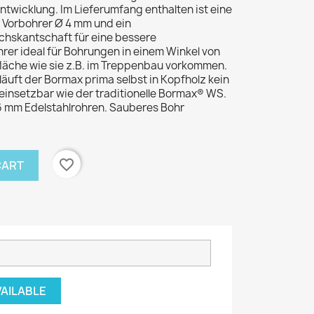
twicklung. Im Lieferumfang enthalten ist eine
n Vorbohrer Ø 4 mm und ein
chskantschaft für eine bessere
rer ideal für Bohrungen in einem Winkel von
fläche wie sie z.B. im Treppenbau vorkommen.
äuft der Bormax prima selbst in Kopfholz kein
 einsetzbar wie der traditionelle Bormax® WS.
16 mm Edelstahlrohren. Sauberes Bohr
favorite_border
CART
VAILABLE