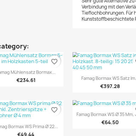
Sehr gute Alternative z
Verbindung mit den Verl
Tieflochbohrungen. Für h
Kunststoffbeschichtete P
category:
favorite_border
fa
Quick view

amag Mühlensatz Bormax...
Quick view

Famag Bormax WS Satz Im.
€234.61
€397.28
favorite_border
fa
Quick view

Famag Bormax WS Ø 35 Mm, G
€64.50
Quick view

mag Bormax WS Prima Ø 22...
€49.44