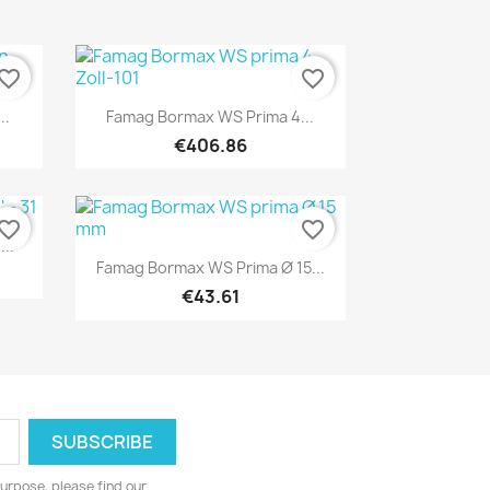
vorite_border
favorite_border
Quick view

..
Famag Bormax WS Prima 4...
€406.86
vorite_border
favorite_border
...
Quick view

Famag Bormax WS Prima Ø 15...
€43.61
urpose, please find our