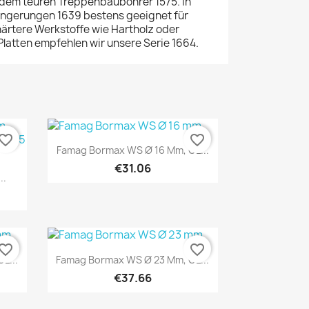
u dem teuren Treppenbaubohrer 1575. In
ängerungen 1639 bestens geeignet für
ärtere Werkstoffe wie Hartholz oder
latten empfehlen wir unsere Serie 1664.
vorite_border
favorite_border
Quick view

Famag Bormax WS Ø 16 Mm, GL...
€31.06
..
vorite_border
favorite_border
Quick view

L...
Famag Bormax WS Ø 23 Mm, GL...
€37.66