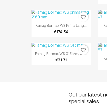
favorite_border
Quick view

Famag Bormax WS Prima Lang...
Fa
€174.34
favorite_border
Quick view

Famag Bormax WS Ø13 Mm, GL...
Fa
€31.71
Get our latest 
special sales