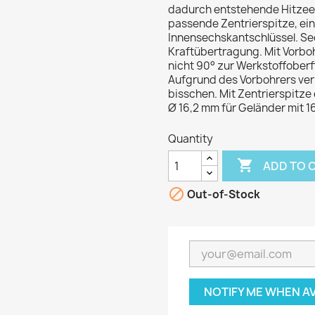
dadurch entstehende Hitzeen
passende Zentrierspitze, ei
Innensechskantschlüssel. Se
Kraftübertragung. Mit Vorboh
nicht 90° zur Werkstoffober
Aufgrund des Vorbohrers verl
bisschen. Mit Zentrierspitze
Ø 16,2 mm für Geländer mit 
Quantity

ADD TO 

Out-of-Stock
NOTIFY ME WHEN A