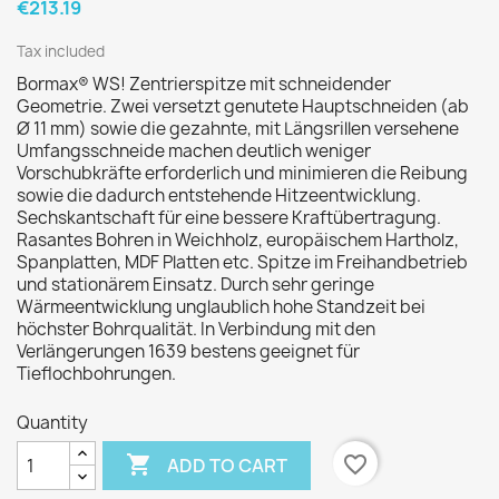
€213.19
Tax included
Bormax® WS! Zentrierspitze mit schneidender
Geometrie. Zwei versetzt genutete Hauptschneiden (ab
Ø 11 mm) sowie die gezahnte, mit Längsrillen versehene
Umfangsschneide machen deutlich weniger
Vorschubkräfte erforderlich und minimieren die Reibung
sowie die dadurch entstehende Hitzeentwicklung.
Sechskantschaft für eine bessere Kraftübertragung.
Rasantes Bohren in Weichholz, europäischem Hartholz,
Spanplatten, MDF Platten etc. Spitze im Freihandbetrieb
und stationärem Einsatz. Durch sehr geringe
Wärmeentwicklung unglaublich hohe Standzeit bei
höchster Bohrqualität. In Verbindung mit den
Verlängerungen 1639 bestens geeignet für
Tieflochbohrungen.
Quantity

favorite_border
ADD TO CART