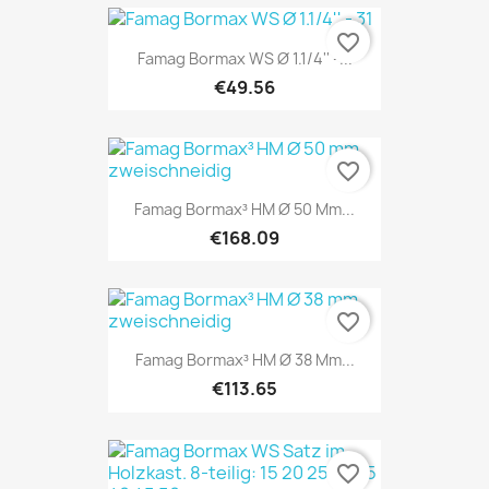
favorite_border
Famag Bormax WS Ø 1.1/4'' -...
€49.56
favorite_border
Famag Bormax³ HM Ø 50 Mm...
€168.09
favorite_border
Famag Bormax³ HM Ø 38 Mm...
€113.65
favorite_border