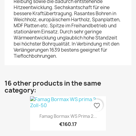
Reibung sowie die dadurch entstehende
Hitzeentwicklung. Sechskantschaft für eine
bessere Kraftübertragung. Rasantes Bohren in
Weichholz, europäischem Hartholz, Spanplatten,
MDF Platten etc. Spitze im Freihandbetrieb und
stationärem Einsatz. Durch sehr geringe
Wärmeentwicklung unglaublich hohe Standzeit
bei höchster Bohrqualität. In Verbindung mit den
Verlängerungen 1639 bestens geeignet für
Tieflochbohrungen.
16 other products in the same
category:
favorite_border
Famag Bormax WS Prima 2...
€160.17