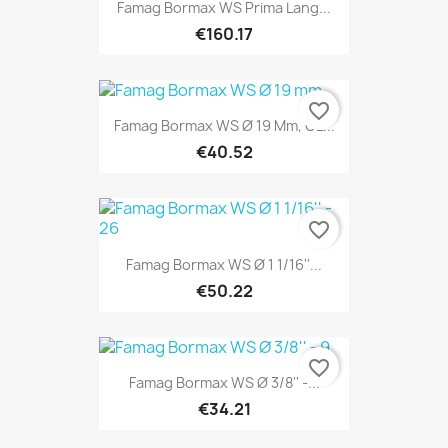
Famag Bormax WS Prima Lang...
€160.17
favorite_border
Famag Bormax WS Ø 19 Mm, GL...
€40.52
favorite_border
Famag Bormax WS Ø 1 1/16''...
€50.22
favorite_border
Famag Bormax WS Ø 3/8'' -...
€34.21