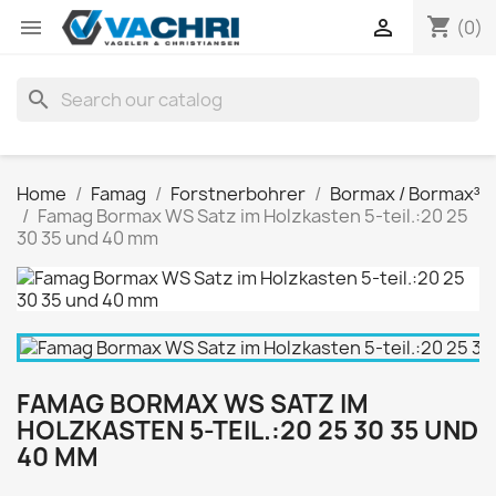
shopping_cart


(0)
search
Home
Famag
Forstnerbohrer
Bormax / Bormax³
Famag Bormax WS Satz im Holzkasten 5-teil.:20 25
30 35 und 40 mm
FAMAG BORMAX WS SATZ IM
HOLZKASTEN 5-TEIL.:20 25 30 35 UND
40 MM