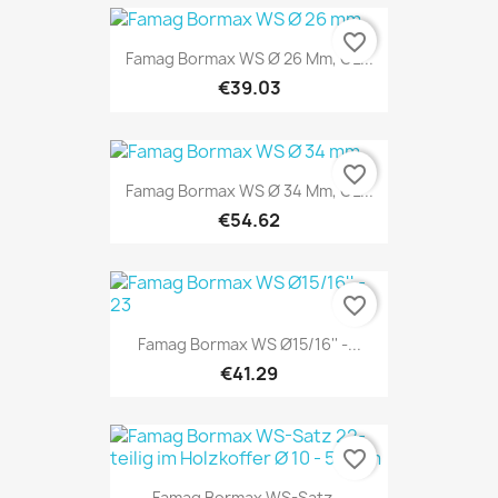
favorite_border
Famag Bormax WS Ø 26 Mm, GL...
€39.03
favorite_border
Famag Bormax WS Ø 34 Mm, GL...
€54.62
favorite_border
Famag Bormax WS Ø15/16'' -...
€41.29
favorite_border
Famag Bormax WS-Satz...