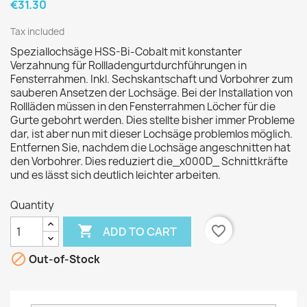
€31.30
Tax included
Speziallochsäge HSS-Bi-Cobalt mit konstanter
Verzahnung für Rollladengurtdurchführungen in
Fensterrahmen. Inkl. Sechskantschaft und Vorbohrer zum
sauberen Ansetzen der Lochsäge. Bei der Installation von
Rollläden müssen in den Fensterrahmen Löcher für die
Gurte gebohrt werden. Dies stellte bisher immer Probleme
dar, ist aber nun mit dieser Lochsäge problemlos möglich.
Entfernen Sie, nachdem die Lochsäge angeschnitten hat
den Vorbohrer. Dies reduziert die_x000D_ Schnittkräfte
und es lässt sich deutlich leichter arbeiten.
Quantity

favorite_border
ADD TO CART

Out-of-Stock