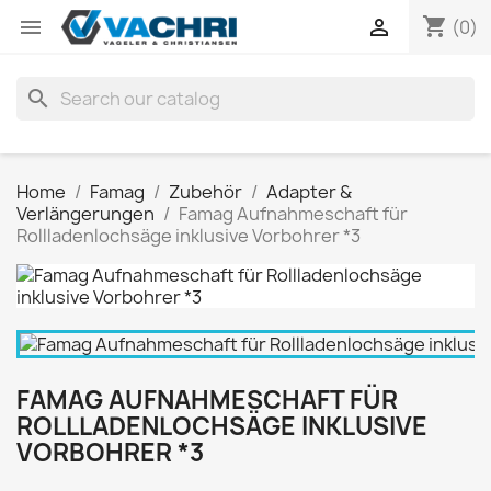
shopping_cart


(0)
search
Home
Famag
Zubehör
Adapter &
Verlängerungen
Famag Aufnahmeschaft für
Rollladenlochsäge inklusive Vorbohrer *3
FAMAG AUFNAHMESCHAFT FÜR
ROLLLADENLOCHSÄGE INKLUSIVE
VORBOHRER *3