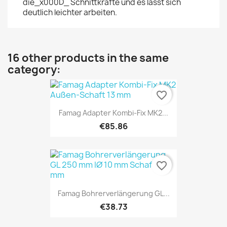
die_x000D_ Schnittkräfte und es lässt sich
deutlich leichter arbeiten.
16 other products in the same
category:
favorite_border
Famag Adapter Kombi-Fix MK2...
€85.86
favorite_border
Famag Bohrerverlängerung GL...
€38.73