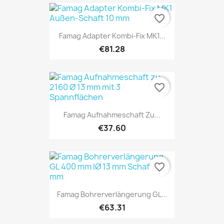
favorite_border
Famag Adapter Kombi-Fix MK1...
€81.28
favorite_border
Famag Aufnahmeschaft Zu...
€37.60
favorite_border
Famag Bohrerverlängerung GL...
€63.31