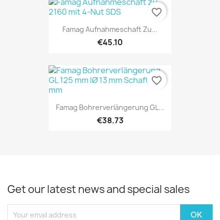
favorite_border
Famag Aufnahmeschaft Zu...
€45.10
favorite_border
Famag Bohrerverlängerung GL...
€38.73
Get our latest news and special sales