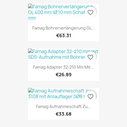
favorite_border
Famag Bohrerverlängerung GL...
€63.31
favorite_border
Famag Adapter 32-210 Mm Mit...
€26.89
favorite_border
Famag Aufnahmeschaft Zu...
€33.68